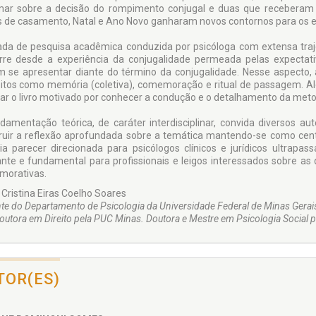
mar sobre a decisão do rompimento conjugal e duas que receberam c
 de casamento, Natal e Ano Novo ganharam novos contornos para os e
ada de pesquisa acadêmica conduzida por psicóloga com extensa traje
rre desde a experiência da conjugalidade permeada pelas expectat
 se apresentar diante do término da conjugalidade. Nesse aspecto,
itos como memória (coletiva), comemoração e ritual de passagem. Alé
ar o livro motivado por conhecer a condução e o detalhamento da metod
damentação teórica, de caráter interdisciplinar, convida diversos a
ruir a reflexão aprofundada sobre a temática mantendo-se como centro
ia parecer direcionada para psicólogos clínicos e jurídicos ultrapas
ante e fundamental para profissionais e leigos interessados sobre as q
orativas.
 Cristina Eiras Coelho Soares
te do Departamento de Psicologia da Universidade Federal de Minas Gerai
outora em Direito pela PUC Minas. Doutora e Mestre em Psicologia Social 
TOR(ES)