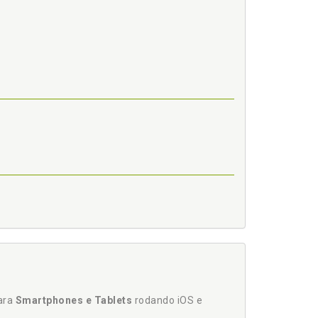
e, p. 35
para
Smartphones e Tablets
rodando iOS e