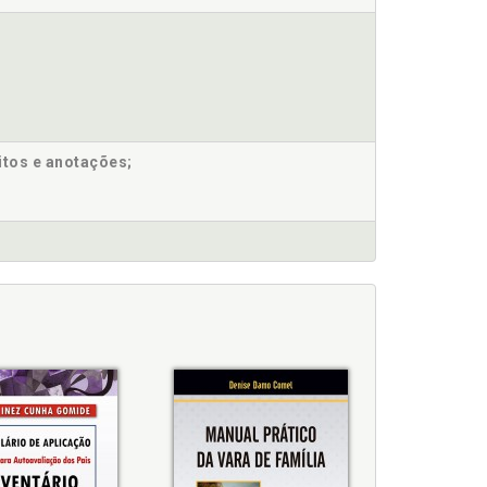
itos e anotações;
p. 91
s, p. 91