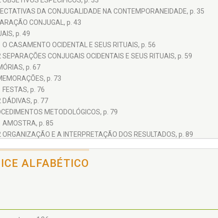
2 OBJETIVOS ESPECÍFICOS, p. 33
PECTATIVAS DA CONJUGALIDADE NA CONTEMPORANEIDADE, p. 35
PARAÇÃO CONJUGAL, p. 43
AIS, p. 49
1 O CASAMENTO OCIDENTAL E SEUS RITUAIS, p. 56
2 SEPARAÇÕES CONJUGAIS OCIDENTAIS E SEUS RITUAIS, p. 59
ÓRIAS, p. 67
MEMORAÇÕES, p. 73
1 FESTAS, p. 76
2 DÁDIVAS, p. 77
OCEDIMENTOS METODOLÓGICOS, p. 79
1 AMOSTRA, p. 85
2 ORGANIZAÇÃO E A INTERPRETAÇÃO DOS RESULTADOS, p. 89
NTANDO HISTÓRIAS - APRESENTAÇÃO E ANÁLISE DOS RESULTADOS, p.
1 AS HISTÓRIAS SINGULARES QUE, DE ALGUMA FORMA, TAMBÉM SÃO C
DICE ALFABÉTICO
9.1.1 As Bodas, p. 94
9.1.2 Conto de Bodas - "Sem Cunho Definitivo", p. 98
9.1.3 O Natal, p. 102
9.1.4 Conto de Natal - "O Impacto Foi Extremamente Violento", p. 106
9.1.5 O Aniversário, p. 110