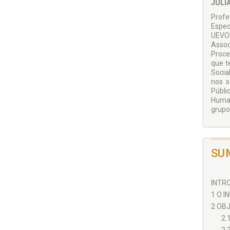
JULI
Profe
Espec
UEVOR
Assoc
Proce
que t
Socia
nos s
Públi
Human
grupos
SU
INTRO
1 O I
2 OBJ
2.