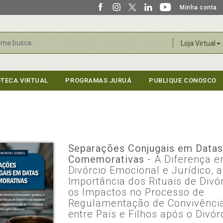
Minha conta
r
Loja Virtual
OTECA VIRTUAL
PROGRAMAS JURUÁ
PUBLIQUE CONOSCO
Separações Conjugais em Data
Comemorativas
- A Diferença e
Divórcio Emocional e Jurídico, a
Importância dos Rituais de Divó
os Impactos no Processo de
Regulamentação de Convivênci
entre Pais e Filhos após o Divór