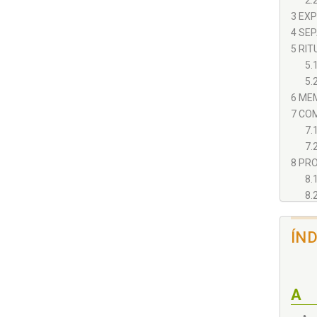
2.
3 EX
4 SE
5 RITU
5.
5.
6 MEM
7 CO
7.
7.
8 PR
8.
8.
9 CO
9.
ÍN
A