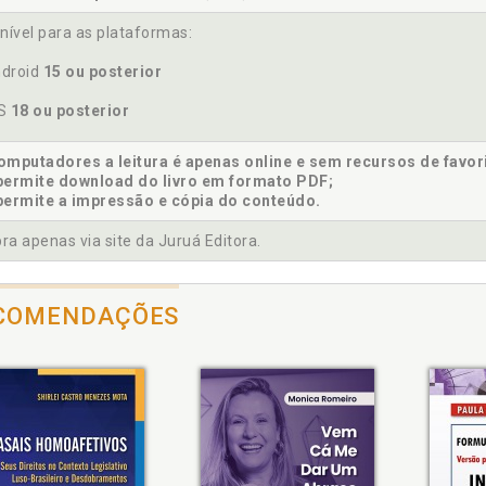
to de Réveillon - "Um quê de traição", p. 117
nível para as plataformas:
droid
15 ou posterior
ivas, p. 77
OS
18 ou posterior
mputadores a leitura é apenas online e sem recursos de favor
permite download do livro em formato PDF;
olha do dia, p. 138
permite a impressão e cópia do conteúdo.
ectativas da conjugalidade na contemporaneidade, p. 35
a apenas via site da Juruá Editora.
COMENDAÇÕES
tas, p. 76
tórias singulares que, de alguma forma, também são coletivas, 
tórias. Atravessamentos das histórias, p. 136
tórias. Contando histórias. Apresentação e análise dos resultado