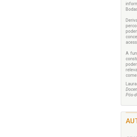
infor
Bodas
Deriv
perco
podem
conce
acess
A fun
const
poder
relev
comem
Laura
Docen
Pós-d
AU