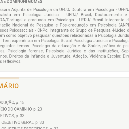
ANE DOMINONI GOMES
ssora Adjunta de Psicologia da UFCG; Doutora em Psicologia - UFRN/B
ialista em Psicologia Jurídica - UERJ/ Brasil; Doutoramento 
A/Portugal e graduada em Psicologia - UERJ/ Brasil. Integrante do
iação Nacional de Pesquisa e Pós-graduação em Psicologia (ANPE
ssos Psicossociais - CNPq. Integrante do Grupo de Pesquisa -Núcleo 
em como objetivo pesquisar questões relacionadas à Psicologia Jurídi
l. Tem experiência em Psicologia Social, Psicologia Jurídica e Psicol
eguintes temas: Psicologia da educação e da Saúde; prática do psi
cas, Psicologia forense, Psicologia Jurídica e das instituições, Se
os, Direitos da Infância e Juventude, Adoção, Violência Escolar, 
 reflexivos.
MÁRIO
DUÇÃO, p. 15
NÍCIO DO CAMINHO, p. 23
ETIVOS, p. 33
1 OBJETIVO GERAL, p. 33