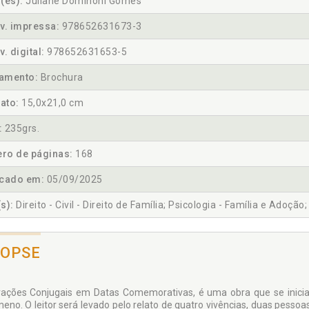
(es):
Juliane Dominoni Gomes
v. impressa:
978652631673-3
v. digital:
978652631653-5
amento:
Brochura
ato:
15,0x21,0 cm
:
235grs.
ro de páginas:
168
icado em:
05/09/2025
s):
Direito - Civil - Direito de Família; Psicologia - Família e Adoção
NOPSE
ações Conjugais em Datas Comemorativas, é uma obra que se inicia
eno. O leitor será levado pelo relato de quatro vivências, duas pe