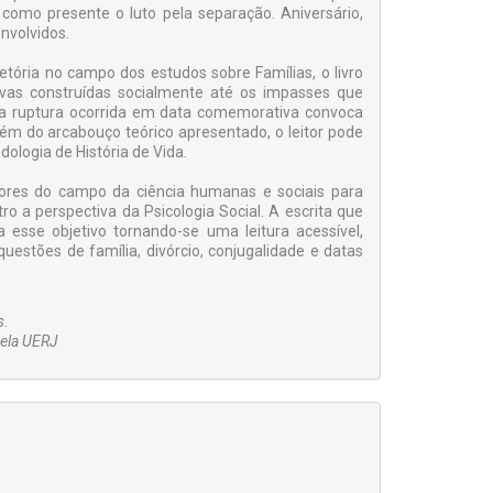
omo presente o luto pela separação. Aniversário,
nvolvidos.
tória no campo dos estudos sobre Famílias, o livro
ivas construídas socialmente até os impasses que
 a ruptura ocorrida em data comemorativa convoca
m do arcabouço teórico apresentado, o leitor pode
ologia de História de Vida.
utores do campo da ciência humanas e sociais para
 a perspectiva da Psicologia Social. A escrita que
sa esse objetivo tornando-se uma leitura acessível,
uestões de família, divórcio, conjugalidade e datas
s.
pela UERJ