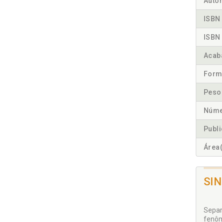
Autor
ISBN 
ISBN 
Acab
Form
Peso
Núme
Publ
Área(
SI
Separ
fenôm