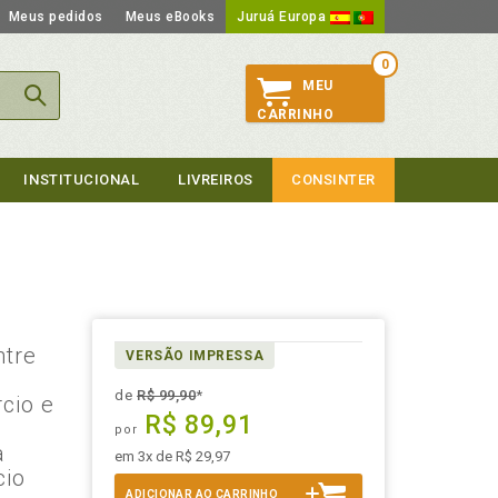
Meus pedidos
Meus eBooks
Juruá Europa
0
MEU
CARRINHO
INSTITUCIONAL
LIVREIROS
CONSINTER
s
ntre
VERSÃO IMPRESSA
de
R$ 99,90
*
rcio e
R$ 89,91
por
a
em 3x de R$ 29,97
cio
ADICIONAR AO CARRINHO