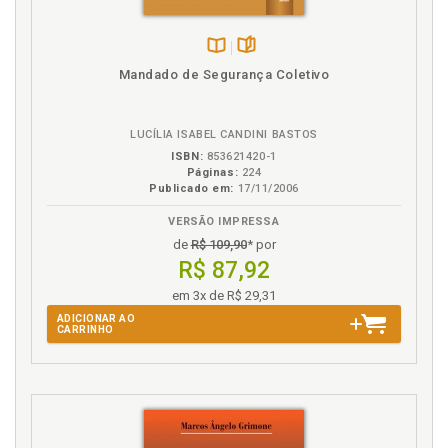
Disponível
páginas
Mandado de Segurança Coletivo
na
B.V.
LUCÍLIA ISABEL CANDINI BASTOS
ISBN:
853621420-1
Páginas:
224
Publicado em:
17/11/2006
VERSÃO IMPRESSA
de
R$ 109,90
* por
R$ 87,92
em 3x de R$ 29,31
ADICIONAR AO
CARRINHO