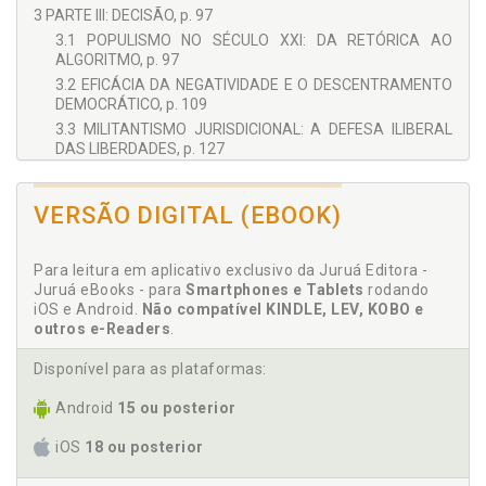
disciplinas propedêuticas do Direito. Para tal mister, além de
3 PARTE III: DECISÃO, p. 97
coragem, ousadia e forte sentimento de compromisso social,
3.1 POPULISMO NO SÉCULO XXI: DA RETÓRICA AO
reclamou-se de guarida de um grupo seleto de intelectuais,
ALGORITMO, p. 97
que, prontamente, aceitaram formar o Conselho Editorial
desta Biblioteca, cada qual, é verdade, com sua característica
3.2 EFICÁCIA DA NEGATIVIDADE E O DESCENTRAMENTO
teórica, porém, todos ligados sob uma só família: “a pesquisa
DEMOCRÁTICO, p. 109
jurídica”!
3.3 MILITANTISMO JURISDICIONAL: A DEFESA ILIBERAL
DAS LIBERDADES, p. 127
3.4 DIREITO DE REJEIÇÃO: O SISTEMA ELEITORAL E A
DEFESA POPULAR DA DEMOCRACIA, p. 136
VERSÃO DIGITAL (EBOOK)
CONCLUSÃO, p. 157
Para leitura em aplicativo exclusivo da Juruá Editora -
Juruá eBooks - para
Smartphones e Tablets
rodando
iOS e Android.
Não compatível KINDLE, LEV, KOBO e
outros e-Readers
.
Disponível para as plataformas:
Android
15 ou posterior
iOS
18 ou posterior