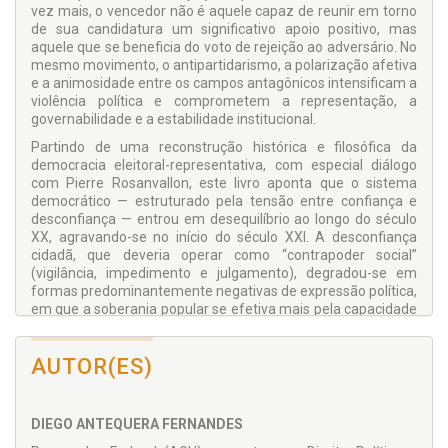
vez mais, o vencedor não é aquele capaz de reunir em torno
de sua candidatura um significativo apoio positivo, mas
aquele que se beneficia do voto de rejeição ao adversário. No
mesmo movimento, o antipartidarismo, a polarização afetiva
e a animosidade entre os campos antagônicos intensificam a
violência política e comprometem a representação, a
governabilidade e a estabilidade institucional.
Partindo de uma reconstrução histórica e filosófica da
democracia eleitoral-representativa, com especial diálogo
com Pierre Rosanvallon, este livro aponta que o sistema
democrático — estruturado pela tensão entre confiança e
desconfiança — entrou em desequilíbrio ao longo do século
XX, agravando-se no início do século XXI. A desconfiança
cidadã, que deveria operar como “contrapoder social”
(vigilância, impedimento e julgamento), degradou-se em
formas predominantemente negativas de expressão política,
em que a soberania popular se efetiva mais pela capacidade
de obstruir do que de propor alternativas de futuro.
Ao examinar a relação desse ambiente com os novos
AUTOR(ES)
populismos digitais e com o controverso protagonismo de
autoridades independentes não eleitas, em especial, o Poder
Judiciário, a obra disseca as novas estratégias de oposição
DIEGO ANTEQUERA FERNANDES
povo-elites, ao mesmo tempo em que aponta os limites e
contradições da resposta baseada na “democracia