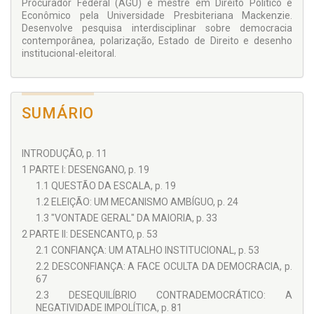
Procurador Federal (AGU) e mestre em Direito Político e
militante”.
Econômico pela Universidade Presbiteriana Mackenzie.
Desenvolve pesquisa interdisciplinar sobre democracia
Como alternativa, direciona o olhar ao sistema eleitoral
contemporânea, polarização, Estado de Direito e desenho
vigente, à sua adequação a um contexto de exacerbada
institucional-eleitoral.
rejeição, e convida à reflexão sobre suas potencialidades
como instrumento de defesa democrática verdadeiramente
popular.
SUMÁRIO
Biblioteca de Filosofia, Sociologia e Teoria do Direito
O Brasil, como país periférico no sistema social global,
INTRODUÇÃO, p. 11
atravessa um período histórico-social conturbado sob o
âmago editorial, em que o tecnicismo-dogmático de baixa
1 PARTE I: DESENGANO, p. 19
consistência teórica e o pragmatismo-imediatista
1.1 QUESTÃO DA ESCALA, p. 19
desenfreado assentam-se como principais atores do
1.2 ELEIÇÃO: UM MECANISMO AMBÍGUO, p. 24
neocapitalismo, a materializar-se no contexto do mercado
editorial, numa avalanche de publicações cujo intento é
1.3 "VONTADE GERAL" DA MAIORIA, p. 33
simplificar o insimplificável, com obras de repetição em
2 PARTE II: DESENCANTO, p. 53
massa, sem outro propósito qualquer do que atender a uma
2.1 CONFIANÇA: UM ATALHO INSTITUCIONAL, p. 53
demanda de informação resumida. Sem menoscabo a esse
2.2 DESCONFIANÇA: A FACE OCULTA DA DEMOCRACIA, p.
público, a Juruá Editora e o Coordenador desta Coleção – o
67
Prof. Fernando Rister de Sousa Lima – saem na contramão
dos catálogos a fim de cunhar espaço nesse mercado para
2.3 DESEQUILÍBRIO CONTRADEMOCRÁTICO: A
trabalhos de verticalidade cognitiva, num diálogo com as
NEGATIVIDADE IMPOLÍTICA, p. 81