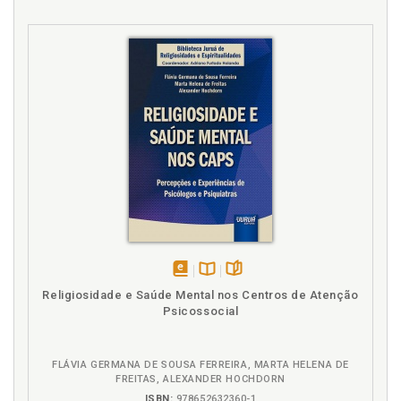
disponível
Disponível
páginas
Religiosidade e Saúde Mental nos Centros de Atenção
em
na
Psicossocial
eBook
B.V.
FLÁVIA GERMANA DE SOUSA FERREIRA, MARTA HELENA DE
FREITAS, ALEXANDER HOCHDORN
ISBN:
978652632360-1