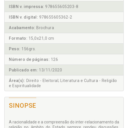
ISBN v. impressa:
978655605203-8
ISBN v. digital:
978655605362-2
Acabamento:
Brochura
Formato:
15,0x21,0 cm
Peso:
156grs.
Número de páginas:
126
Publicado em:
13/11/2020
Área(s):
Direito - Eleitoral; Literatura e Cultura - Religião
e Espiritualidade
SINOPSE
A racionalidade e a compreensão do inter-relacionamento da
religião no âmbito do Estado sempre rendeu discussões.