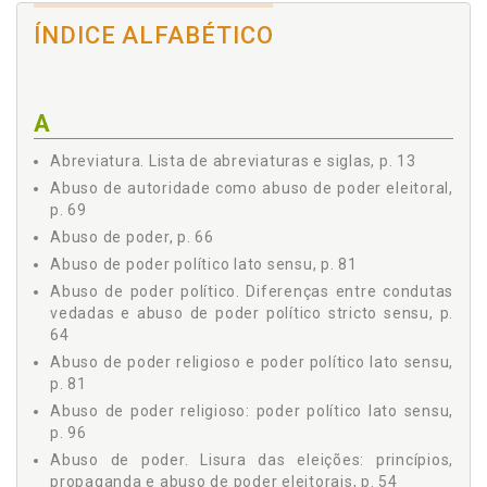
2.3 DA PROPAGANDA POLÍTICA, p. 57
ÍNDICE ALFABÉTICO
2.4 PROPAGANDA, CAMPANHA E PODER DE POLÍCIA
ELEITORAIS, p. 59
2.5 DIFERENÇAS ENTRE CONDUTAS VEDADAS E ABUSO
DE PODER POLÍTICO STRICTO SENSU, p. 64
A
2.6 ABUSO DE PODER, p. 66
2.7 ABUSO DE AUTORIDADE COMO ABUSO DE PODER
Abreviatura. Lista de abreviaturas e siglas, p. 13
ELEITORAL, p. 69
Abuso de autoridade como abuso de poder eleitoral,
Capítulo III - ABUSO DE PODER RELIGIOSO E PODER POLÍTICO
p. 69
LATO SENSU, p. 81
Abuso de poder, p. 66
3.1 DO ABUSO DE PODER POLÍTICO LATO SENSU, p. 81
Abuso de poder político lato sensu, p. 81
3.2 A FUNÇÃO HERMENÊUTICA DOS PRINCÍPIOS
NORTEADORES, p. 85
Abuso de poder político. Diferenças entre condutas
3.3 O ABUSO DE PODER RELIGIOSO: PODER POLÍTICO
vedadas e abuso de poder político stricto sensu, p.
LATO SENSU, p. 96
64
3.4 LIBERDADE DE PENSAMENTO NAS ELEIÇÕESE
Abuso de poder religioso e poder político lato sensu,
MITIGAÇÃO POSITIVA À LIBERDADE DA EXPRESSÃO, p.
p. 81
104
Abuso de poder religioso: poder político lato sensu,
Capítulo IV - CONCLUSÕES, p. 109
p. 96
REFERÊNCIAS, p. 113
Abuso de poder. Lisura das eleições: princípios,
propaganda e abuso de poder eleitorais, p. 54