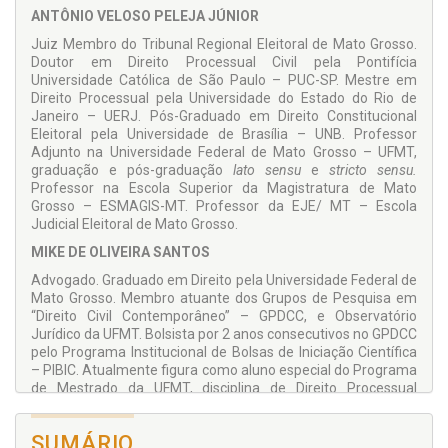
gênero abuso de poder.
ANTÔNIO VELOSO PELEJA JÚNIOR
A obra tem por objetivo analisar a possibilidade da
Juiz Membro do Tribunal Regional Eleitoral de Mato Grosso.
constatação dessa figura autônoma, como elemento iníquo
Doutor em Direito Processual Civil pela Pontifícia
de obtenção de vantagens eleitorais.
Universidade Católica de São Paulo – PUC-SP. Mestre em
Pela análise da legislação vigente e dos posicionamentos da
Direito Processual pela Universidade do Estado do Rio de
jurisprudência, busca-se verificar a linha distintiva entre a
Janeiro – UERJ. Pós-Graduado em Direito Constitucional
prática saudável da religião e o abuso, e em qual medida
Eleitoral pela Universidade de Brasília – UNB. Professor
esse posicionamento protege a liberdade de voto.
Adjunto na Universidade Federal de Mato Grosso – UFMT,
graduação e pós-graduação
lato sensu
e
stricto sensu.
Sob a ótica da hermenêutica constitucional, analisa-se a
Professor na Escola Superior da Magistratura de Mato
perspectiva de que o abuso de poder na seara eleitoral não
Grosso – ESMAGIS-MT. Professor da EJE/ MT – Escola
pode ser encarado como algo estático, incapaz de
Judicial Eleitoral de Mato Grosso.
acompanhar a dinâmica das modificações sociais, mas uma
garantia de que as eleições e o processo de escolha das
MIKE DE OLIVEIRA SANTOS
representações políticas sejam hígidos e igualitários entre os
Advogado. Graduado em Direito pela Universidade Federal de
concorrentes, garantindo, assim, uma democracia
Mato Grosso. Membro atuante dos Grupos de Pesquisa em
verdadeiramente representativa.
“Direito Civil Contemporâneo” – GPDCC, e Observatório
Jurídico da UFMT. Bolsista por 2 anos consecutivos no GPDCC
pelo Programa Institucional de Bolsas de Iniciação Científica
– PIBIC. Atualmente figura como aluno especial do Programa
de Mestrado da UFMT, disciplina de Direito Processual
Constitucional. Possui experiência e interesse nas áreas de
Direito Civil, Direito Processual Civil, Direito Eleitoral, Direito
SUMÁRIO
Constitucional e Direito Administrativo. Pesquisador com