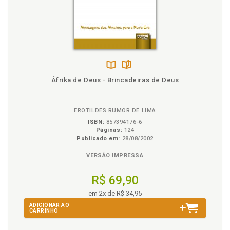
p. 19
Religião e poder: cisão e mutação, p. 29
Religião. Protagonismo da religião na política, p. 51
S
Disponível
páginas
Sigla. Lista de abreviaturas e siglas, p. 13
Áfrika de Deus - Brincadeiras de Deus
na
B.V.
EROTILDES RUMOR DE LIMA
ISBN:
857394176-6
Páginas:
124
Publicado em:
28/08/2002
VERSÃO IMPRESSA
R$ 69,90
em 2x de R$ 34,95
ADICIONAR AO
CARRINHO