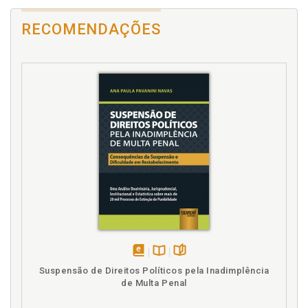
Direito fundamental à liberdade religiosa, p. 33
RECOMENDAÇÕES
E
Eleição. Liberdade de pensamento nas eleições e
mitigação positiva à liberdade da expressão, p. 104
Eleição. Lisura das eleições: princípios, propaganda e
abuso de poder eleitorais, p. 54
Estado. Religião e a política no contexto do Estado
brasileiro, p. 19
H
Hermenêutica. Função hermenêutica dos princípios
norteadores, p. 85
I
Introdução, p. 15
disponível
Disponível
páginas
Suspensão de Direitos Políticos pela Inadimplência
em
na
de Multa Penal
eBook
B.V.
L