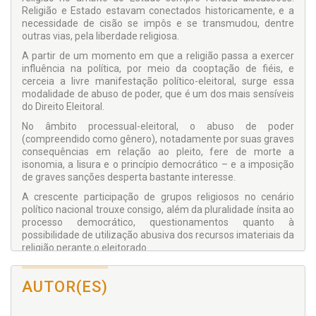
Religião e Estado estavam conectados historicamente, e a
necessidade de cisão se impôs e se transmudou, dentre
outras vias, pela liberdade religiosa.
A partir de um momento em que a religião passa a exercer
influência na política, por meio da cooptação de fiéis, e
cerceia a livre manifestação político-eleitoral, surge essa
modalidade de abuso de poder, que é um dos mais sensíveis
do Direito Eleitoral.
No âmbito processual-eleitoral, o abuso de poder
(compreendido como gênero), notadamente por suas graves
consequências em relação ao pleito, fere de morte a
isonomia, a lisura e o princípio democrático – e a imposição
de graves sanções desperta bastante interesse.
A crescente participação de grupos religiosos no cenário
político nacional trouxe consigo, além da pluralidade ínsita ao
processo democrático, questionamentos quanto à
possibilidade de utilização abusiva dos recursos imateriais da
religião perante o eleitorado.
Em um país no qual cerca de 92% da população declara
seguir alguma religião, o discurso religioso tem grande
AUTOR(ES)
repercussão na tomada de decisões pelo povo, o que acende
a discussão quanto ao abuso de poder religioso, espécie do