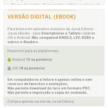
Abuso de poder. Propaganda política e abuso de
poder, p. 51
VERSÃO DIGITAL (EBOOK)
C
Para leitura em aplicativo exclusivo da Juruá Editora -
Campanha. Propaganda, campanha e poder de
Juruá eBooks - para
Smartphones e Tablets
rodando
polícia eleitorais, p. 59
iOS e Android.
Não compatível KINDLE, LEV, KOBO e
Cisão. Religião e poder: cisão e mutação, p. 29
outros e-Readers
.
Conclusões, p. 109
Disponível para as plataformas:
Conduta vedada. Diferenças entre condutas
vedadas e abuso de poder político stricto sensu, p.
Android
15 ou posterior
64
Crença. Direito fundamental à liberdade religiosa, p.
iOS
18 ou posterior
33
Em computadores a leitura é apenas online e sem
D
recursos de favoritos e anotações;
Não permite download do livro em formato PDF;
Não permite a impressão e cópia do conteúdo.
Democracia deliberativa e pluralismo, p. 42
Diferenças entre condutas vedadas e abuso de
Compra apenas via site da Juruá Editora.
poder político stricto sensu, p. 64