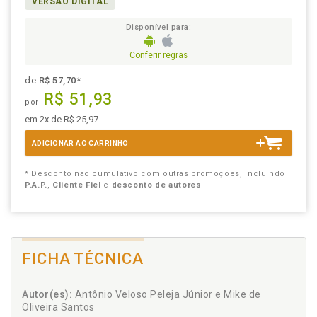
VERSÃO DIGITAL
Disponível para:
Conferir regras
de
R$ 57,70
*
R$ 51,93
por
em 2x de R$ 25,97
ADICIONAR AO CARRINHO
* Desconto não cumulativo com outras promoções, incluindo
P.A.P.
,
Cliente Fiel
e
desconto de autores
FICHA TÉCNICA
Autor(es):
Antônio Veloso Peleja Júnior e Mike de
Oliveira Santos