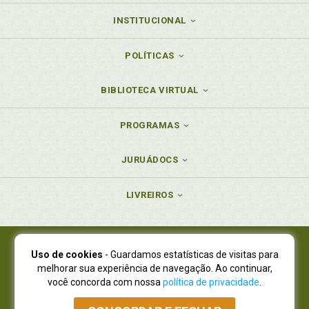
INSTITUCIONAL
POLÍTICAS
BIBLIOTECA VIRTUAL
PROGRAMAS
JURUÁDOCS
LIVREIROS
Uso de cookies
- Guardamos estatísticas de visitas para
Juruá Editora Ltda., CNPJ 77.535.508/0001-19
melhorar sua experiência de navegação. Ao continuar,
Juruá Informática Ltda., CNPJ 01.701.561/0001-80
você concorda com nossa
política de privacidade
.
NOVO ENDEREÇO:
R. Flávio Dallegrave, 7665, São Lourenço |
Curitiba - Paraná - CEP 82210-310