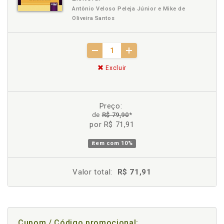
Antônio Veloso Peleja Júnior e Mike de
Oliveira Santos
Excluir
Preço:
de
R$ 79,90
*
por R$ 71,91
item com
10%
Valor total:
R$ 71,91
Cupom / Código promocional: