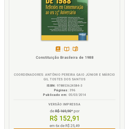
disponível
Disponível
páginas
Constituição Brasileira de 1988
em
na
eBook
B.V.
COORDENADORES: ANTÔNIO PEREIRA GAIO JÚNIOR E MÁRCIO
GIL TOSTES DOS SANTOS
ISBN:
978853624584-3
Páginas:
396
Publicado em:
05/03/2014
VERSÃO IMPRESSA
de
R$ 169,90
* por
R$ 152,91
em 6x de R$ 25,49