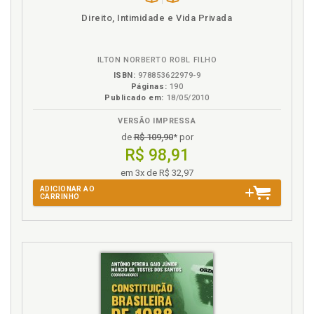
Disponível
páginas
Direito, Intimidade e Vida Privada
na
B.V.
ILTON NORBERTO ROBL FILHO
ISBN:
978853622979-9
Páginas:
190
Publicado em:
18/05/2010
VERSÃO IMPRESSA
de
R$ 109,90
* por
R$ 98,91
em 3x de R$ 32,97
ADICIONAR AO
CARRINHO