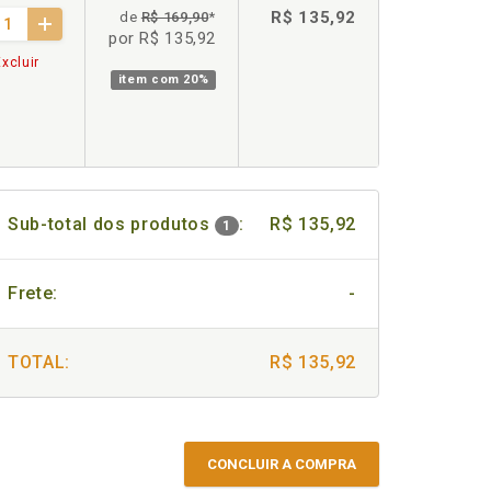
R$ 135,92
de
R$ 169,90
*
por R$ 135,92
xcluir
item com
20%
Sub-total dos produtos
:
R$ 135,92
1
Frete:
-
TOTAL:
R$ 135,92
CONCLUIR A COMPRA