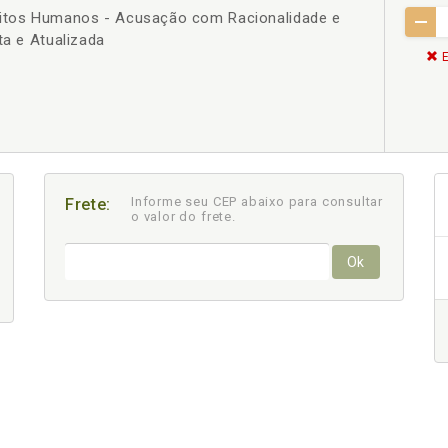
eitos Humanos - Acusação com Racionalidade e
ta e Atualizada
E
Informe seu CEP abaixo para consultar
Frete:
o valor do frete.
Ok