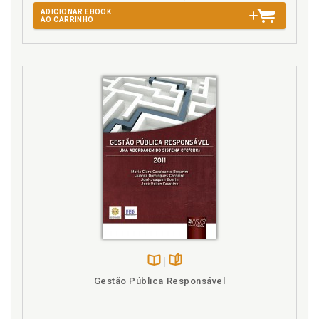
ADICIONAR EBOOK
AO CARRINHO
J
Juros do capital próprio como política de dividendos,
p. 127
Juros do capital próprio como política de dividendos.
Introdução, p. 127
Juros do capital próprio. Base legal sobre juros
capital próprio, p. 128
Juros do capital próprio. Características para
utilização de juros sobre capital próprio, p. 128
Juros sobre capital próprio x planejamento
tributário, p. 129
L
Lucro presumido, p. 73
Lucro presumido. Conceito, p. 73
Disponível
páginas
Gestão Pública Responsável
na
N
B.V.