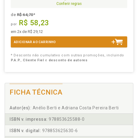
Conferir regras
de
R$ 64,70
*
R$ 58,23
por
em 2x de R$ 29,12
ADICIONAR AO CARRINHO
* Desconto não cumulativo com outras promoções, incluindo
P.A.P.
,
Cliente Fiel
e
desconto de autores
FICHA TÉCNICA
Autor(es):
Anélio Berti e Adriana Costa Pereira Berti
ISBN v. impressa:
978853625588-0
ISBN v. digital:
978853625630-6