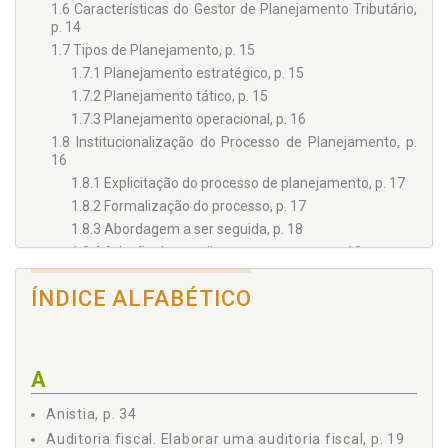
1.6 Características do Gestor de Planejamento Tributário,
p. 14
1.7 Tipos de Planejamento, p. 15
1.7.1 Planejamento estratégico, p. 15
1.7.2 Planejamento tático, p. 15
1.7.3 Planejamento operacional, p. 16
1.8 Institucionalização do Processo de Planejamento, p.
16
1.8.1 Explicitação do processo de planejamento, p. 17
1.8.2 Formalização do processo, p. 17
1.8.3 Abordagem a ser seguida, p. 18
1.8.4 Adoção de uma linguagem comum, p. 18
1.8.5 Definição das etapas do planejamento, p. 18
ÍNDICE ALFABÉTICO
1.9 Passos do Planejamento Tributário, p. 19
1.9.1 Elaborar uma auditoria fiscal, p. 19
1.9.2 Papéis de trabalho, p. 19
1.10 Referências, p. 21
A
Capítulo 2 NOÇÕES BÁSICAS DE DIREITO TRIBUTÁRIO, p. 23
2.1 Noção Geral, p. 23
Anistia, p. 34
2.2 Obrigação Tributária, p. 24
Auditoria fiscal. Elaborar uma auditoria fiscal, p. 19