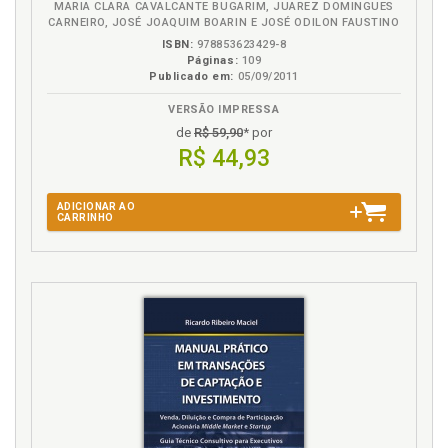
MARIA CLARA CAVALCANTE BUGARIM, JUAREZ DOMINGUES
Noções básicas de direito tributário, p. 23
CARNEIRO, JOSÉ JOAQUIM BOARIN E JOSÉ ODILON FAUSTINO
ISBN:
978853623429-8
O
Páginas:
109
Publicado em:
05/09/2011
Obrigação tributária, p. 24
VERSÃO IMPRESSA
Obrigação tributária. Sucessão do sujeito ativo, p. 27
de
R$ 59,90
* por
Obrigação tributária. Sujeito ativo, p. 26
R$ 44,93
Obrigação tributária. Sujeito passivo, p. 28
ADICIONAR AO
P
CARRINHO
PIS, p. 50
PIS e COFINS. Ajuste contábil dos tributos PIS e
COFINS, p. 53
PIS e COFINS. Conceito, p. 50
PIS e COFINS. Estudo de caso. Aplicação prática, p.
54
PIS e COFINS. Leitura recomendada. Aspectos
legais. Legislação Receita Federal, p. 50
PIS e COFINS. Não incidência, p. 50