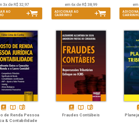
m 3x de R$ 32,97
em 6x de R$ 38,99
em 
NAR AO
ADICIONAR AO
ADICIONA
HO
CARRINHO
CARRINH
m
olheie
Também
Também
Folheie
disponível
Disponível
páginas
disponível
Disponível
páginas
d
to de Renda Pessoa
Fraudes Contábeis
Planej
em
na
em
na
ica & Contabilidade
eBook
B.V.
eBook
B.V.
e