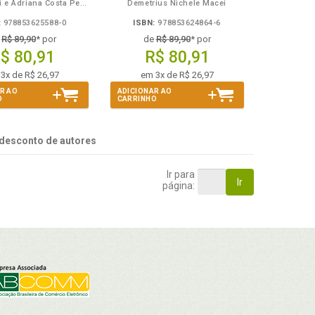
Anélio Berti e Adriana Costa Pereira Berti
Demetrius Nichele Macei
:
978853625588-0
ISBN:
978853624864-6
e
R$ 89,90
* por
de
R$ 89,90
* por
$ 80,91
R$ 80,91
3x de R$ 26,97
em 3x de R$ 26,97
R AO
ADICIONAR AO
O
CARRINHO
desconto de autores
Ir para
Ir
página: