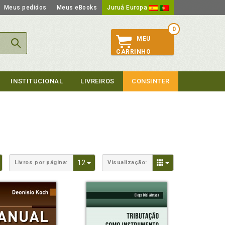
Meus pedidos
Meus eBooks
Juruá Europa
0
MEU
CARRINHO
INSTITUCIONAL
LIVREIROS
CONSINTER
Toggle Dropdown
Toggle Dropdown
Toggle Dropdown
12
Livros por página:
Visualização: