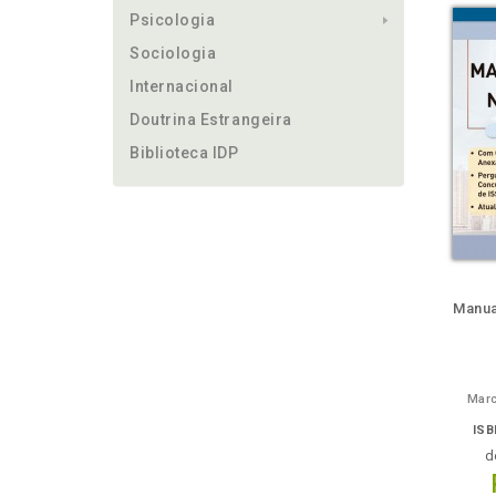
Psicologia
Sociologia
Internacional
Doutrina Estrangeira
Biblioteca IDP
ém
Folheie
Também
Também
Folheie
Também
També
F
Manua
Marc
ISB
d