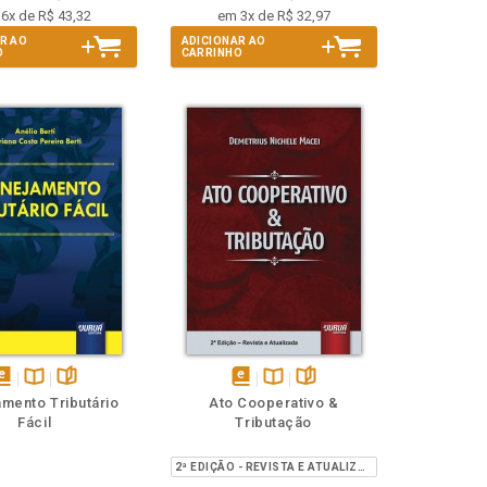
6x de R$ 43,32
em 3x de R$ 32,97
R AO
ADICIONAR AO
O
CARRINHO
isponível
Disponível
páginas
disponível
Disponível
páginas
amento Tributário
Ato Cooperativo &
em
na
em
na
Fácil
Tributação
Book
B.V.
eBook
B.V.
2ª EDIÇÃO - REVISTA E ATUALIZADA