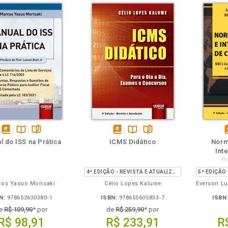
m
olheie
Também
Também
Folheie
disponível
Disponível
páginas
disponível
Disponível
páginas
d
l do ISS na Prática
ICMS Didático
Norm
em
na
em
na
Int
eBook
B.V.
eBook
B.V.
e
C
4ª EDIÇÃO - REVISTA E ATUALIZADA
os Yasuo Morisaki
Célio Lopes Kalume
N:
978652630380-1
ISBN:
978655605833-7
ISBN
e
R$ 109,90
* por
de
R$ 259,90
* por
R$ 98,91
R$ 233,91
R