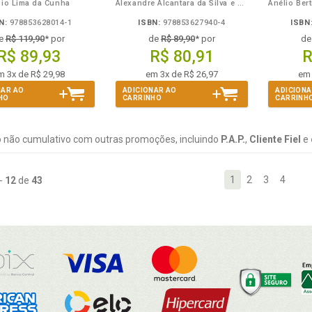
bio Lima da Cunha
Alexandre Alcantara da Silva e Anderson Freitas de Cerqueira
N:
978853628014-1
ISBN:
978853627940-4
ISBN
e
R$ 119,90
* por
de
R$ 89,90
* por
d
R$ 89,93
R$ 80,91
R
m 3x de R$ 29,98
em 3x de R$ 26,97
em 
NAR AO
ADICIONAR AO
ADICIONA
HO
CARRINHO
CARRINH
 não cumulativo com outras promoções, incluindo
P.A.P.
,
Cliente Fiel
e
1
2
3
4
-
12
de
43