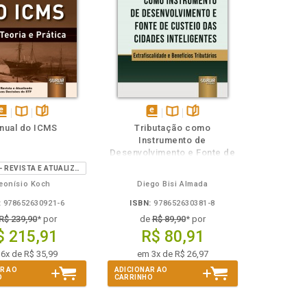
isponível
Disponível
páginas
disponível
Disponível
páginas
nual do ICMS
Tributação como
em
na
em
na
Instrumento de
Book
B.V.
eBook
B.V.
Desenvolvimento e Fonte de
Custeio das Cidades
9ª EDIÇÃO - REVISTA E ATUALIZADA COM AS NOVAS DECISÕES DO STF
Inteligentes
eonísio Koch
Diego Bisi Almada
:
978652630921-6
ISBN:
978652630381-8
R$ 239,90
* por
de
R$ 89,90
* por
$ 215,91
R$ 80,91
6x de R$ 35,99
em 3x de R$ 26,97
R AO
ADICIONAR AO
O
CARRINHO