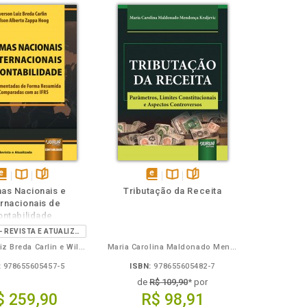
isponível
Disponível
páginas
disponível
Disponível
páginas
as Nacionais e
Tributação da Receita
em
na
em
na
ernacionais de
Book
B.V.
eBook
B.V.
ontabilidade
5ª EDIÇÃO - REVISTA E ATUALIZADA
Everson Luiz Breda Carlin e Wilson Alberto Zappa Hoog
Maria Carolina Maldonado Mendonça Kraljevic
:
978655605457-5
ISBN:
978655605482-7
de
R$ 109,90
* por
$ 259,90
R$ 98,91