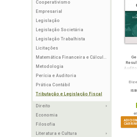
Cooperativismo
Empresarial
Legislação
Legislação Societária
Legislação Trabalhista
Licitações
ém
Folheie
Também
Também
Folheie
Também
També
F
Matemática Financeira e Cálculos
Ge
Resul
Metodologia
Audito
Con
Perícia e Auditoria
Eliz
Prática Contábil
ISB
Tributação e Legislação Fiscal
Direito
e
Economia
ADICIO
Filosofia
CARRIN
Literatura e Cultura