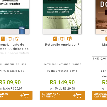
m
olheie
Também
Também
Folheie
disponível
Disponível
páginas
disponível
Disponível
páginas
d
renciamento de
Retenção Ampla do IR
Ma
em
na
em
na
tado, Qualidade da
eBook
B.V.
eBook
B.V.
e
ria e Conformidade
tábil-Tributária
eu Bandeira de Lima
Jefferson Fernando Grande
D
N:
978652631404-3
ISBN:
978652631389-3
ISBN
de
R$ 89,90
R$ 149,90
R
m 3x de R$ 29,97
em 5x de R$ 29,98
em 
NAR AO
ADICIONAR AO
ADICIONA
HO
CARRINHO
CARRINH