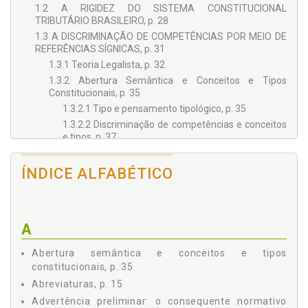
1.2 A RIGIDEZ DO SISTEMA CONSTITUCIONAL
TRIBUTÁRIO BRASILEIRO, p. 28
1.3 A DISCRIMINAÇÃO DE COMPETÊNCIAS POR MEIO DE
REFERÊNCIAS SÍGNICAS, p. 31
1.3.1 Teoria Legalista, p. 32
1.3.2 Abertura Semântica e Conceitos e Tipos
Constitucionais, p. 35
1.3.2.1 Tipo e pensamento tipológico, p. 35
1.3.2.2 Discriminação de competências e conceitos
e tipos, p. 37
2 - A CONSTRUÇÃO DO SIGNIFICADO DE RENDA, p. 43
2.1 ACEPÇÃO DE BASE DE RENDA, p. 44
ÍNDICE ALFABÉTICO
2.1.1 Acepções Comuns, p. 47
2.1.2 Teorias Econômicas e Fiscais, p. 50
2.1.3 O Signo Renda no Contexto do Direito Tributário
A
Brasileiro Pré-Constitucional, p. 53
2.2 O TESTE DA CONFIRMAÇÃO DA RECEPÇÃO, NA
Abertura semântica e conceitos e tipos
CONSTITUIÇÃO FEDERAL, DA ACEPÇÃO DE BASE DO
constitucionais, p. 35
SIGNO RENDA, p. 56
Abreviaturas, p. 15
2.2.1 Os Critérios da Universalidade, Generalidade e
Progressividade, p. 60
Advertência preliminar: o consequente normativo