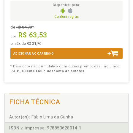
Disponível para:
Conferir regras
de
R$ 84,70
*
R$ 63,53
por
em 2x de R$ 31,76
ADICIONAR AO CARRINHO
* Desconto não cumulativo com outras promoções, incluindo
P.A.P.
,
Cliente Fiel
e
desconto de autores
FICHA TÉCNICA
Autor(es):
Fábio Lima da Cunha
ISBN v. impressa:
978853628014-1