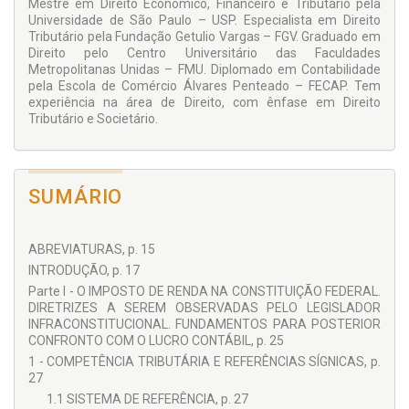
Mestre em Direito Econômico, Financeiro e Tributário pela
Universidade de São Paulo – USP. Especialista em Direito
Para tanto, será preciso analisar as funções e os usuários da
Tributário pela Fundação Getulio Vargas – FGV. Graduado em
contabilidade, identificando a atual perspectiva e os critérios
Direito pelo Centro Universitário das Faculdades
que guiam a elaboração dos relatórios contábeis. Feito isso,
Metropolitanas Unidas – FMU. Diplomado em Contabilidade
tratar-se-á de responder à seguinte indagação: poderia o
pela Escola de Comércio Álvares Penteado – FECAP. Tem
legislador tributário brasileiro adotar o modelo de
experiência na área de Direito, com ênfase em Direito
dependência total, isto é, adotar o lucro contábil/societário
Tributário e Societário.
como base de cálculo do imposto de renda das pessoas
jurídicas sem nenhuma correção ou limitação no seu
processo de determinação, como acontece em alguns
países? Em última análise, analisar-se-á criticamente se o
lucro contábil, juridicizado que foi pelo Direito Societário e
SUMÁRIO
Tributário, confirmaria ou infirmaria o aspecto material do
indigitado tributo a teor do Texto Magno.
ABREVIATURAS, p. 15
INTRODUÇÃO, p. 17
Parte I - O IMPOSTO DE RENDA NA CONSTITUIÇÃO FEDERAL.
DIRETRIZES A SEREM OBSERVADAS PELO LEGISLADOR
INFRACONSTITUCIONAL. FUNDAMENTOS PARA POSTERIOR
CONFRONTO COM O LUCRO CONTÁBIL, p. 25
1 - COMPETÊNCIA TRIBUTÁRIA E REFERÊNCIAS SÍGNICAS, p.
27
1.1 SISTEMA DE REFERÊNCIA, p. 27