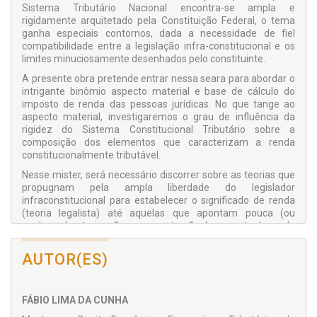
Sistema Tributário Nacional encontra-se ampla e
rigidamente arquitetado pela Constituição Federal, o tema
ganha especiais contornos, dada a necessidade de fiel
compatibilidade entre a legislação infra-constitucional e os
limites minuciosamente desenhados pelo constituinte.
A presente obra pretende entrar nessa seara para abordar o
intrigante binômio aspecto material e base de cálculo do
imposto de renda das pessoas jurídicas. No que tange ao
aspecto material, investigaremos o grau de influência da
rigidez do Sistema Constitucional Tributário sobre a
composição dos elementos que caracterizam a renda
constitucionalmente tributável.
Nesse mister, será necessário discorrer sobre as teorias que
propugnam pela ampla liberdade do legislador
infraconstitucional para estabelecer o significado de renda
(teoria legalista) até aquelas que apontam pouca (ou
nenhuma) autorização para construção do conceito de renda
no âmbito infraconstitucional, eis que isso seria matéria
eminentemente constitucional. E assim se fará para que,
AUTOR(ES)
posteriormente, viabilize-se o cotejamento entre a renda
constitucionalmente tributável e o lucro contábil apurado de
acordo com a legislação societária, eis que, tradicionalmente,
FÁBIO LIMA DA CUNHA
é esse o ponto de partida para a apuração da base de cálculo
do imposto de renda das pessoas jurídicas.