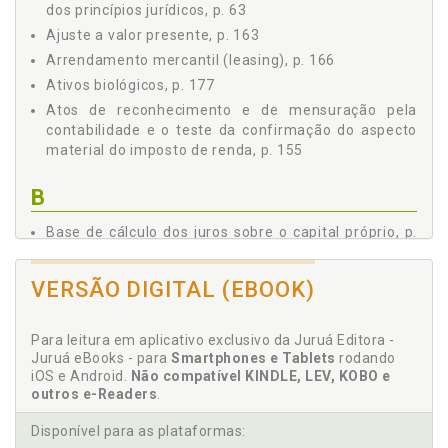
3 - O PRINCÍPIO DA CAPACIDADE CONTRIBUTIVA: LIMITE
dos princípios jurídicos, p. 63
PARA O EXERCÍCIO DA COMPETÊNCIA TRIBUTÁRIA, p. 63
Ajuste a valor presente, p. 163
3.1 PRINCÍPIOS JURÍDICOS, p. 63
Arrendamento mercantil (leasing), p. 166
3.1.1 Advertência Preliminar: O Consequente
Ativos biológicos, p. 177
Normativo dos Princípios Jurídicos, p. 63
Atos de reconhecimento e de mensuração pela
3.1.2 Princípios Constitucionais como Limitadores do
contabilidade e o teste da confirmação do aspecto
Exercício da Competência Tributária, p. 64
material do imposto de renda, p. 155
3.2 PRINCÍPIO DA CAPACIDADE CONTRIBUTIVA, p. 67
3.2.1 Breves Considerações Sobre a Causa dos
B
Impostos, os Valores Inspiradores e a Positivação do
Princípio da Capacidade Contributiva na Constituição
Brasileira, p. 67
Base de cálculo dos juros sobre o capital próprio, p.
136
3.2.2 O Estado Ideal de Coisas a Ser Preservado pelo
Princípio da Capacidade Contributiva: a Tributação do
Base tributável. Imposto de renda das pessoas
VERSÃO DIGITAL (EBOOK)
Patrimônio, p. 72
jurídicas na lei ordinária. A contabilidade como
3.2.3 Breves Considerações sobre o Patrimônio, p. 76
instrumento para identificação da base tributável.
3.2.4 A Interpretação Possível de Disponibilidade
Confronto com a renda constitucionalmente
Para leitura em aplicativo exclusivo da Juruá Editora -
Econômica de Renda, p. 79
tributável, p. 91
Juruá eBooks - para
Smartphones e Tablets
rodando
iOS e Android.
3.2.5 O Princípio da Realização da Renda Enquanto
Não compatível KINDLE, LEV, KOBO e
Base tributável. Lucro contábil como ponto de
outros e-Readers
Aplicação do Princípio da Capacidade Contributiva, p.
.
partida para identificação da base tributável, p. 125
83
Disponível para as plataformas:
4 - CONCLUSÕES DA PARTE I: FUNDAMENTOS PARA