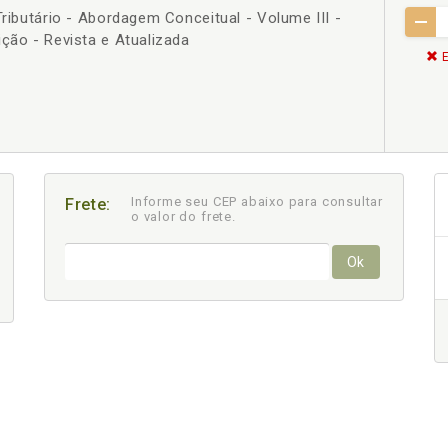
Tributário - Abordagem Conceitual - Volume III -
ição - Revista e Atualizada
E
Informe seu CEP abaixo para consultar
Frete:
o valor do frete.
Ok