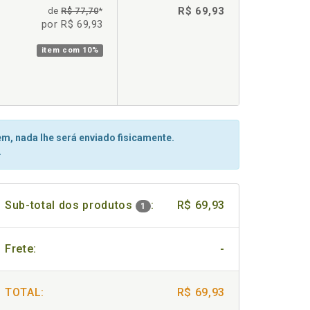
R$ 69,93
de
R$ 77,70
*
por R$ 69,93
item com
10%
m, nada lhe será enviado fisicamente.
.
Sub-total dos produtos
:
R$ 69,93
1
Frete:
-
TOTAL:
R$ 69,93