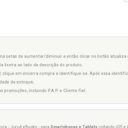
na setas de aumentar/diminuir e então clicar no botão atualiza 
a lixeira ao lado da descrição do produto;
 clique em encerra compra e identifique-se. Após essa identific
idade de estoque;
promoções, incluindo P.A.P. e Cliente Fiel.
itora - Juruá eBooks - para
Smartphones e Tablets
rodando iOS e 