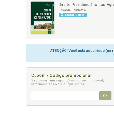
Direito Previdenciário dos Agr
-
+
Eduardo Baptistela
Versão Digital
ATENÇÃO! Você está adquirindo (ou re
Cupom / Código promocional:
Se possuir um cupom/código promocional,
informe-o abaixo e clique em ok
Ok