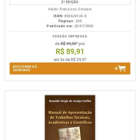
2ª EDIÇÃO
B.V.
Valdir Francisco Colzani
ISBN:
853620124-X
Páginas:
204
Publicado em:
23/07/2002
VERSÃO IMPRESSA
de
R$ 99,90
* por
R$ 89,91
em 3x de R$ 29,97
ADICIONAR AO
CARRINHO