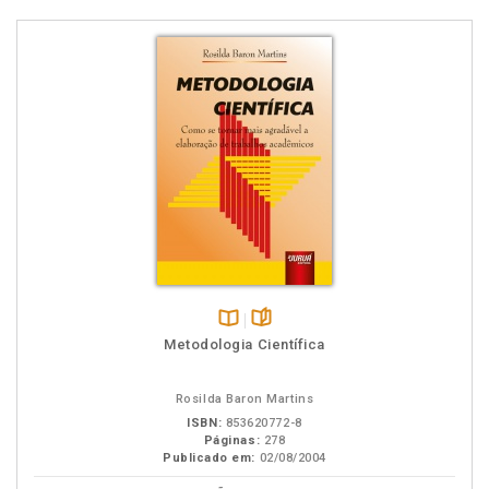
Disponível
páginas
Metodologia Científica
na
B.V.
Rosilda Baron Martins
ISBN:
853620772-8
Páginas:
278
Publicado em:
02/08/2004