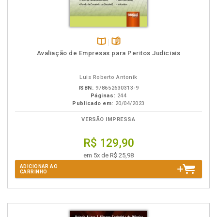
Disponível
páginas
Avaliação de Empresas para Peritos Judiciais
na
B.V.
Luis Roberto Antonik
ISBN:
978652630313-9
Páginas:
244
Publicado em:
20/04/2023
VERSÃO IMPRESSA
R$ 129,90
em 5x de R$ 25,98
ADICIONAR AO
CARRINHO