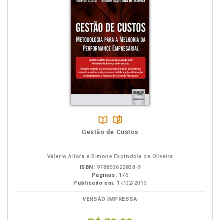
Disponível
páginas
Gestão de Custos
na
B.V.
Valerio Allora e Simone Espíndola de Oliveira
ISBN:
978853622838-9
Páginas:
176
Publicado em:
17/02/2010
VERSÃO IMPRESSA