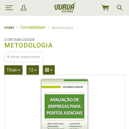
MEU
CARRINHO
Contabilidade
HOME
Metodologia
CONTABILIDADE
METODOLOGIA
5
obras disponíveis
Toggle Dropdown
Toggle Dropdown
Toggle Dropdown
Título
12