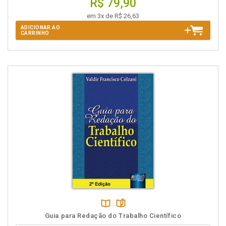
R$ 79,90
em 3x de R$ 26,63
ADICIONAR AO
CARRINHO
Disponível
páginas
Guia para Redação do Trabalho Científico
na