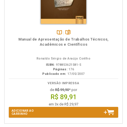
Disponível
páginas
Manual de Apresentação de Trabalhos Técnicos,
na
Acadêmicos e Científicos
B.V.
Ronaldo Sérgio de Araújo Coêlho
ISBN:
978853621581-5
Páginas:
176
Publicado em:
17/05/2007
VERSÃO IMPRESSA
de
R$ 99,90
* por
R$ 89,91
em 3x de R$ 29,97
ADICIONAR AO
CARRINHO