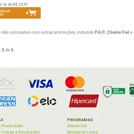
m 3x de R$ 29,97
NAR AO
HO
 não cumulativo com outras promoções, incluindo
P.A.P.
,
Cliente Fiel
e
-
5
de
5
AS
PROGRAMAS
e Privacidade
Cliente Fiel
de Trocas e Devoluções
Semeando Livros