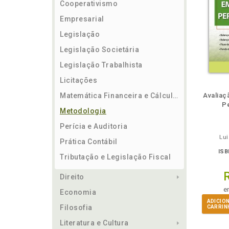
Cooperativismo
Empresarial
Legislação
Legislação Societária
Legislação Trabalhista
Licitações
m
lheie
Também
Folheie
Também
Folh
Matemática Financeira e Cálculos
Avaliaç
Pe
Metodologia
Perícia e Auditoria
Lui
Prática Contábil
ISB
Tributação e Legislação Fiscal
Direito
e
Economia
ADICIO
Filosofia
CARRIN
Literatura e Cultura