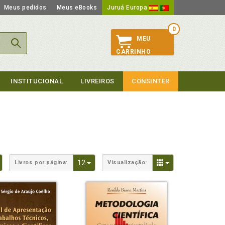
Meus pedidos
Meus eBooks
Juruá Europa
0
MEU
CARRINHO
INSTITUCIONAL
LIVREIROS
CONSINTER
Toggle Dropdown
Toggle Dropdown
Toggle Dropdown
12
Livros por página:
Visualização: