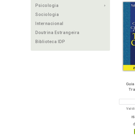
Psicologia
Sociologia
Internacional
Doutrina Estrangeira
Biblioteca IDP
m
lheie
Guia
Tra
Vald
I