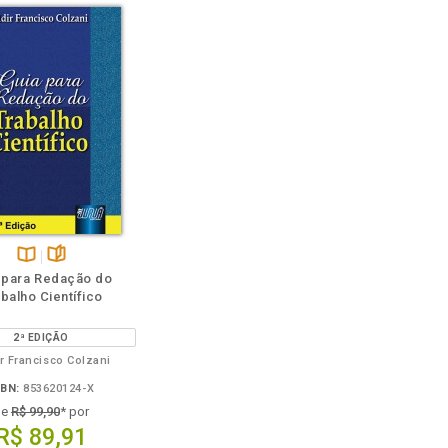
Disponível
páginas
 para Redação do
na
balho Científico
B.V.
2ª EDIÇÃO
ir Francisco Colzani
SBN:
853620124-X
de
R$ 99,90
* por
R$ 89,91