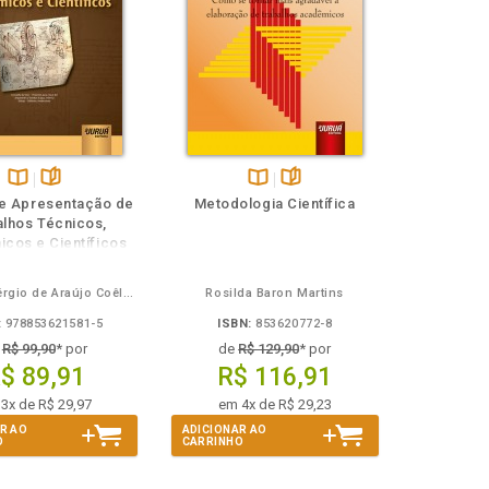
Disponível
páginas
Disponível
páginas
e Apresentação de
Metodologia Científica
na
na
alhos Técnicos,
B.V.
B.V.
cos e Científicos
Ronaldo Sérgio de Araújo Coêlho
Rosilda Baron Martins
:
978853621581-5
ISBN:
853620772-8
e
R$ 99,90
* por
de
R$ 129,90
* por
$ 89,91
R$ 116,91
3x de R$ 29,97
em 4x de R$ 29,23
R AO
ADICIONAR AO
O
CARRINHO