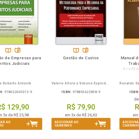
eie
Também
Folheie
Disponível
páginas
Disponível
páginas
ão de Empresas para
Gestão de Custos
Manual d
na
na
ritos Judiciais
Trab
B.V.
B.V.
Acadêmi
s Roberto Antonik
Valerio Allora e Simone Espíndola de Oliveira
N:
978652630313-9
ISBN:
978853622838-9
ISBN
d
R$ 129,90
R$ 79,90
R
m 5x de R$ 25,98
em 3x de R$ 26,63
em 
NAR AO
ADICIONAR AO
ADICIONA
HO
CARRINHO
CARRINH