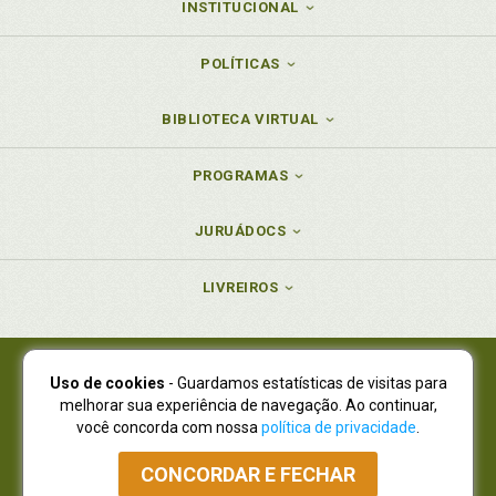
INSTITUCIONAL
POLÍTICAS
BIBLIOTECA VIRTUAL
PROGRAMAS
JURUÁDOCS
LIVREIROS
Uso de cookies
- Guardamos estatísticas de visitas para
Juruá Editora Ltda., CNPJ 77.535.508/0001-19
melhorar sua experiência de navegação. Ao continuar,
Juruá Informática Ltda., CNPJ 01.701.561/0001-80
você concorda com nossa
política de privacidade
.
NOVO ENDEREÇO:
R. Flávio Dallegrave, 7665, São Lourenço |
Curitiba - Paraná - CEP 82210-310
CONCORDAR E FECHAR
Atendimento: (41) 4009-3900
|
Vendas Atacado: (41) 4009-3939
|