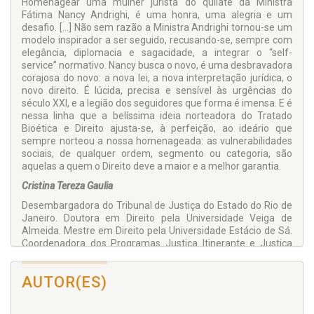
Homenagear uma mulher jurista do quilate da Ministra
Fátima Nancy Andrighi, é uma honra, uma alegria e um
desafio. [...] Não sem razão a Ministra Andrighi tornou-se um
modelo inspirador a ser seguido, recusando-se, sempre com
elegância, diplomacia e sagacidade, a integrar o “self-
service” normativo. Nancy busca o novo, é uma desbravadora
corajosa do novo: a nova lei, a nova interpretação jurídica, o
novo direito. É lúcida, precisa e sensível às urgências do
século XXI, e a legião dos seguidores que forma é imensa. E é
nessa linha que a belíssima ideia norteadora do Tratado
Bioética e Direito ajusta-se, à perfeição, ao ideário que
sempre norteou a nossa homenageada: as vulnerabilidades
sociais, de qualquer ordem, segmento ou categoria, são
aquelas a quem o Direito deve a maior e a melhor garantia.
Cristina Tereza Gaulia
Desembargadora do Tribunal de Justiça do Estado do Rio de
Janeiro. Doutora em Direito pela Universidade Veiga de
Almeida. Mestre em Direito pela Universidade Estácio de Sá.
Coordenadora dos Programas Justiça Itinerante e Justiça
Cidadã do Tribunal de Justiça do Estado do Rio de Janeiro.
Coordenadora Editorial da Revista Direito em Movimento
AUTOR(ES)
publicada pela EMERJ – Escola da Magistratura do Estado do
Rio de Janeiro. Presidente do Fórum Permanente de Estudos
Constitucionais, Administrativos e de Políticas Públicas da