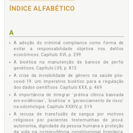
Ana Cristina Cremonezi
CAPÍTULO VII - A DIMENSÃO BIOÉTICA DA CRISE
ÍNDICE ALFABÉTICO
CARCERÁRIA: SUPERLOTAÇÃO E O ESTADO DE COISAS
Ana Lucia Munhoz de Oliveira
INCONSTITUCIONAL / Bruno Falci Amaral, p. 127
Anderson de Paiva Gabriel
CAPÍTULO VIII - LAICIDADE, SAÚDE REPRODUTIVA E
DECISÕES DE VIDA E MORTE: PERSPECTIVAS BIOÉTICAS E
Anderson Ricardo Fogaça
CONSTITUCIONAIS NO ESTADO DEMOCRÁTICO DE DIREITO /
A
Andrey dos Santos Correia
Givanildo Nogueira Constantinov, p. 139
Angélica Ferreira Rosa
A adoção do criminal compliance como forma de
CAPÍTULO IX - PROJETO GENOMA HUMANO E
MANIPULAÇÃO GENÉTICA: HISTÓRIA, APLICAÇÕES E
evitar a responsabilidade objetiva nos delitos
Antonio Carlos Choma
ANÁLISE INTERDISCIPLINAR PELA MEDICINA, DIREITO E
econômicos. Capítulo XVI, p. 299
BIOÉTICA / Suellen Cristina Figueiredo / Hellen Cristina
Antonio Evangelista de Souza Netto
A bioética na manutenção de bancos de perfis
Figueiredo / Flávia Jeanne Ferrari / Antonio Evangelista de
Astrid Maranhão de Carvalho Ruthes
genéticos. Capítulo LVII, p. 813
Souza Netto, p. 161
A crise da invisibilidade de gênero na saúde pós-
Augusto de Lima Camargo
CAPÍTULO X - REVOLUÇÃO BIOTECNOLÓGICA E CONSUMO:
covid-19: um imperativo bioético para a regulação
REFLEXÃO SOBRE A MERCANTILIZAÇÃO DO CORPO
Barbara Lucia Tiradentes de Souza
HUMANO / Luciana Carneiro de Lara, p. 173
dos dados científicos. Capítulo XXX, p. 469
Bruno Falci Amaral
CAPÍTULO XI - COMPLIANCE, LGPD E COMITÊS DE BIOÉTICA
A importância de integrar ´prática clínica baseada
HOSPITALAR NA ERA DA INTELIGÊNCIA ARTIFICIAL: ANÁLISE
em evidências´, ´bioética´ e ´gerenciamento de risco´
Bruno Zanoni Cury
JURÍDICO-ADMINISTRATIVA À LUZ DA GOVERNANÇA /
na odontologia. Capítulo XXXIV, p. 519
Camila Henning Salmoria
Lincoln Vieira Magalhães, p. 189
A recusa de transfusão de sangue por motivos
CAPÍTULO XII - A TEORIA DO CUIDADO E DA DIGNIDADE
Carlos Eduardo da Silva Camillo
religiosos por pacientes testemunhas de jeová:
HUMANA ATIVA COMO VALOR JURÍDICO NATURAL E
Cassia Pimenta Meneguce
autonomia, dignidade da pessoa humana e proteção
BIOÉTICO DO SISTEMA DE JUSTIÇA OPERATIVA / Fabian
da vida na jurisprudência constitucional brasileira.