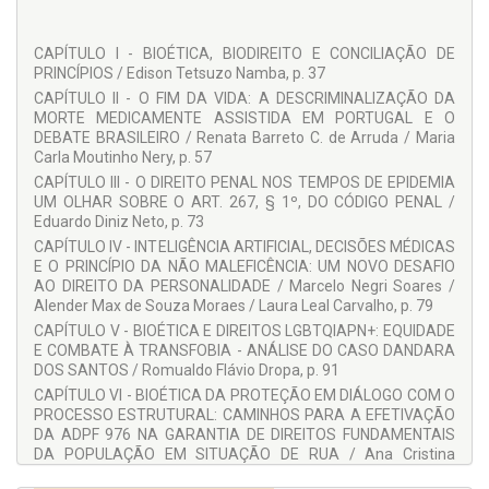
fundadora do Instituto Paranaense de Direito Processual
(IPDP). Diretora de Penal Internacional da União Ibero-
CAPÍTULO I - BIOÉTICA, BIODIREITO E CONCILIAÇÃO DE
americano de Juízes (UIJ). Atualmente é Desembargadora
PRINCÍPIOS / Edison Tetsuzo Namba, p. 37
Substituta do Tribunal de Justiça do Estado do Paraná.
ORCID:
http://orcid.org/0000-0002-1900-1666
.
CAPÍTULO II - O FIM DA VIDA: A DESCRIMINALIZAÇÃO DA
MORTE MEDICAMENTE ASSISTIDA EM PORTUGAL E O
COLABORADORES:
DEBATE BRASILEIRO / Renata Barreto C. de Arruda / Maria
Adriana Benini
Carla Moutinho Nery, p. 57
CAPÍTULO III - O DIREITO PENAL NOS TEMPOS DE EPIDEMIA
Adriane Garcel Chueire Calixto
UM OLHAR SOBRE O ART. 267, § 1º, DO CÓDIGO PENAL /
Alender Max de Souza Moraes
Eduardo Diniz Neto, p. 73
CAPÍTULO IV - INTELIGÊNCIA ARTIFICIAL, DECISÕES MÉDICAS
Alice Freitas de Oliveira Evangelista
E O PRINCÍPIO DA NÃO MALEFICÊNCIA: UM NOVO DESAFIO
Américo Ribeiro Magro
AO DIREITO DA PERSONALIDADE / Marcelo Negri Soares /
Alender Max de Souza Moraes / Laura Leal Carvalho, p. 79
Ana Bárbara Barbuda Ferreira Motta
CAPÍTULO V - BIOÉTICA E DIREITOS LGBTQIAPN+: EQUIDADE
Ana Beatriz Angelis Pires
E COMBATE À TRANSFOBIA - ANÁLISE DO CASO DANDARA
DOS SANTOS / Romualdo Flávio Dropa, p. 91
Ana Carolina Cadena Santos
CAPÍTULO VI - BIOÉTICA DA PROTEÇÃO EM DIÁLOGO COM O
Ana Carolina E. dos Santos Guedes de Castro
PROCESSO ESTRUTURAL: CAMINHOS PARA A EFETIVAÇÃO
Ana Claudia Brandão de Barros Correia
DA ADPF 976 NA GARANTIA DE DIREITOS FUNDAMENTAIS
DA POPULAÇÃO EM SITUAÇÃO DE RUA / Ana Cristina
Ana Conceição Barbuda Sanches Guimarães Ferreira
Cremonezi, p. 113