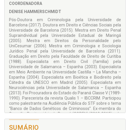
EMERJ.
COORDENADORA
DENISE HAMMERSCHMIDT
Pós-Doutora em Criminologia pela Universidade de
Barcelona (2017). Doutora em Direito e Ciências Sociais pela
Universidade de Barcelona (2015). Mestra em Direito Penal
Supraindividual pela Universidade Estadual de Maringá
(2005). Mestra em Direitos da Personalidade pelo
UniCesumar (2006). Mestra em Criminologia e Sociologia
Jurídico Penal pela Universidade de Barcelona (2011).
Graduação em Direito pela Faculdade de Direito de Curitiba
(1988). Especialista em Direito Civil (família) pela
Universidade de Salamanca – Espanha (2003). Especialista
em Meio Ambiente na Universidade Castilla – La Mancha –
Espanha (2004). Especialista em Bioética e Biodireito pela
Cátedra da UNESCO em Madrid (2005). Especialista em
Neurociências pela Universidade de Salamanca – Espanha
(2013). Foi Procuradora do Estado do Paraná Classe V (1989-
1990). Parecerista da revista Qualis 1 – IBCCRIM. Participou
como palestrante na Audiência Pública do STF sobre o tema
“Banco de Dados Genéticos de Criminosos”. Ex-membra do
Conselho Penitenciário do Paraná (COPEN) (2012-2013) e do
Fundo Penitenciário do Estado do Paraná (FUPEN) (2012-
2013). Professora Visitante do Programa de Mestrado e
SUMÁRIO
Doutorado da Universidade Norte Pioneiro (UENP). Membra