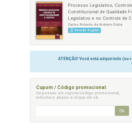
Processo Legislativo, Controle
-
+
Constitucional de Qualidade 
Legislativo e no Controle de 
Carlos Roberto de Alckmin Dutra
Versão Digital
ATENÇÃO! Você está adquirindo (ou re
Cupom / Código promocional:
Se possuir um cupom/código promocional,
informe-o abaixo e clique em ok
Ok