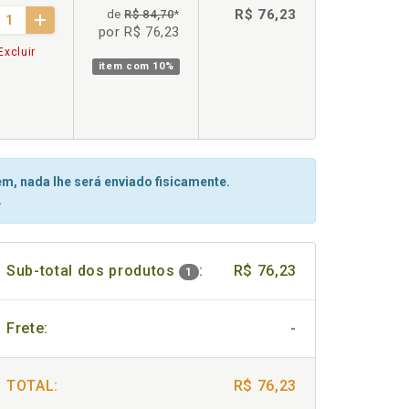
R$ 76,23
de
R$ 84,70
*
por R$ 76,23
Excluir
item com
10%
m, nada lhe será enviado fisicamente.
.
Sub-total dos produtos
:
R$ 76,23
1
Frete:
-
TOTAL:
R$ 76,23