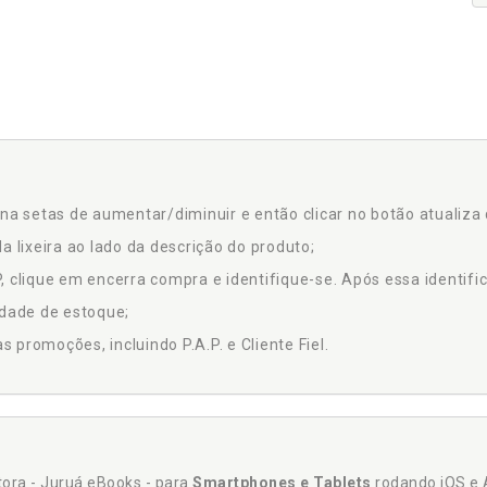
na setas de aumentar/diminuir e então clicar no botão atualiza 
a lixeira ao lado da descrição do produto;
 clique em encerra compra e identifique-se. Após essa identific
idade de estoque;
promoções, incluindo P.A.P. e Cliente Fiel.
itora - Juruá eBooks - para
Smartphones e Tablets
rodando iOS e 