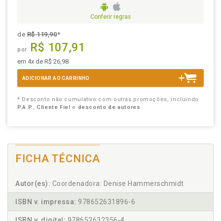
Conferir regras
de
R$ 119,90
*
R$ 107,91
por
em 4x de R$ 26,98
ADICIONAR AO CARRINHO
* Desconto não cumulativo com outras promoções, incluindo
P.A.P.
,
Cliente Fiel
e
desconto de autores
FICHA TÉCNICA
Autor(es):
Coordenadora: Denise Hammerschmidt
ISBN v. impressa:
978652631896-6
ISBN v. digital:
978652632356-4