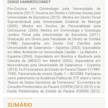
DENISE HAMMERSCHMIDT
Pós-Doutora em Criminologia pela Universidade de
Barcelona (2017). Doutora em Direito e Ciências Sociais pela
Universidade de Barcelona (2015). Mestra em Direito Penal
Supraindividual pela Universidade Estadual de Maringá
(2005). Mestra em Direitos da Personalidade pela
UniCesumar (2006). Mestra em Criminologia e Sociologia
Jurídico Penal pela Universidade de Barcelona (2011).
Graduação em Direito pela Faculdade de Direito de Curitiba
(1988). Especialista em Direito Civil (família) pela
Universidade de Salamanca – Espanha (2003). Especialista
em Meio Ambiente na Universidade Castilla – La Mancha –
Espanha (2004). Especialista em Bioética e Biodireito pela
Cátedra da UNESCO em Madrid (2005). Especialista em
Neurociências pela Universidade de Salamanca – Espanha
(2013). Foi Procuradora do Estado do Paraná Classe V (1989-
1990). Parecerista da revista Qualis 1 – IBCCRIM. Participou
como palestrante na Audiência Pública do STF sobre o tema
“Banco de Dados Genéticos de Criminosos”. Ex-membra do
Conselho Penitenciário do Paraná (COPEN) (2012-2013) e do
Fundo Penitenciário do Estado do Paraná (FUPEN) (2012-
2013). Professora Visitante do Programa de Mestrado e
Doutorado da Universidade Norte Pioneiro (UENP). Membra
SUMÁRIO
fundadora do Instituto Paranaense de Direito Processual