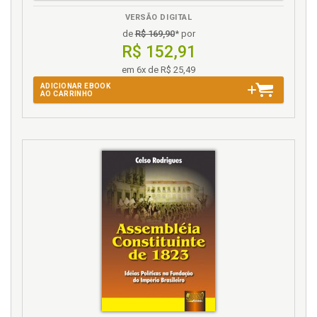
Antonio Andreucci, p. 299
VERSÃO DIGITAL
de
R$ 169,90
* por
B
R$ 152,91
Bem jurídico tutelado. Artigo 26. Ricardo Antonio
em 6x de R$ 25,49
Andreucci, p. 293
ADICIONAR EBOOK
AO CARRINHO
C
Cabimento da apelação. Artigo 14. Priscila Gabriely
Jorge, p. 152
Cabimento de agravo contra a decisão liminar.
Artigo 16. Hamilton Rafael Marins Schwartz /
Gustavo Chueire Calixto Guilherme, p. 196
Classificação. Hipóteses de cabimento e
classificação. Artigo 24. Márcio Iglesias de Souza
Fernandes, p. 264
Código de processo civil. A lei do mandado de
segurança e o código de processo civil. Artigo 24.
Márcio Iglesias de Souza Fernandes, p. 264
Código penal. O crime de desobediência (art. 330 do