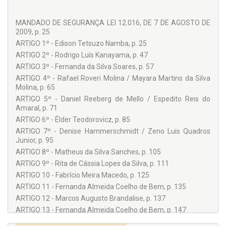
(IPDP). Diretora de Penal Internacional da União Ibero-
americano de Juízes (UIJ). Atualmente é Desembargadora
Substituta do Tribunal de Justiça do Estado do Paraná.
MANDADO DE SEGURANÇA LEI 12.016, DE 7 DE AGOSTO DE
ORCID:
https://orcid.org/0000-0002-1900-1666
.
2009, p. 25
COLABORADORES:
ARTIGO 1º - Edison Tetsuzo Namba, p. 25
ARTIGO 2º - Rodrigo Luís Kanayama, p. 47
Alexandre Knopfholz
ARTIGO 3º - Fernanda da Silva Soares, p. 57
Anderson Ricardo Fogaça
ARTIGO 4º - Rafael Roveri Molina / Mayara Martins da Silva
Daniel Reeberg de Mello
Molina, p. 65
Denise Hammerschmidt
ARTIGO 5º - Daniel Reeberg de Mello / Espedito Reis do
Amaral, p. 71
Edison Tetsuzo Namba
ARTIGO 6º - Élder Teodorovicz, p. 85
Élder Teodorovicz
ARTIGO 7º - Denise Hammerschmidt / Zeno Luis Quadros
Junior, p. 95
Espedito Reis do Amaral
ARTIGO 8º - Matheus da Silva Sanches, p. 105
Fábio Luís Franco
ARTIGO 9º - Rita de Cássia Lopes da Silva, p. 111
Fabrício Meira Macedo
ARTIGO 10 - Fabrício Meira Macedo, p. 125
Fernanda Almeida Coelho de Bem
ARTIGO 11 - Fernanda Almeida Coelho de Bem, p. 135
Fernanda da Silva Soares
ARTIGO 12 - Marcos Augusto Brandalise, p. 137
ARTIGO 13 - Fernanda Almeida Coelho de Bem, p. 147
Gustavo Chueire Calixto Guilherme
ARTIGO 14 - Priscila Gabriely Jorge, p. 151