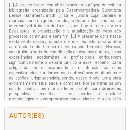
[...] A presente obra contabiliza mais uma página da exitosa
bibliografia organizada pela Desembargadora Substituta
Denise Hammerschmidt, juíza e jurista cuja carreira é
marcada por uma grande produção literária, dedicando-se ao
interminável trabalho de fazer livros. Como já previsto em
Eclesiastes, a organização e a atualização de livros são
processos contínuos e sem fim. [...] A presente obra nasce
exatamente dessa proposta: oferecer ao leitor uma análise
aprofundada do também denominado Remédio Heroico,
construída a partir da contribuição de diversos autores, cujas
experiências acadêmicas e profissionais enriquecem
significativamente o debate jurídico a esse respeito. Cada
artigo da lei é examinado com atenção às suas
especificidades, fundamentos, controvérsias doutrinárias e
aplicações jurisprudenciais, sendo, desse modo, uma obra
extremamente atualizada e completa. Por se tratar de um
escrito coletivo, permite ao leitor contato com diferentes
perspectivas exegéticas, sem perder a unidade
metodológica e o compromisso com a clareza e a precisão
técnica.
Sérgio Luíz Kukina
AUTOR(ES)
Ministro do Superior Tribunal de Justiça.