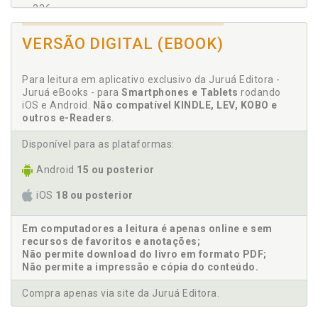
236
Admissibilidade. Legitimidade ativa e outras
VERSÃO DIGITAL (EBOOK)
questões de admissibilidade. Artigo 15. Marcelo
Salomão Czelusniak, p. 170
Agravo de instrumento. Relação com o agravo de
Para leitura em aplicativo exclusivo da Juruá Editora -
instrumento interposto contra a mesma decisão.
Juruá eBooks - para
Smartphones e Tablets
rodando
Artigo 15. Marcelo Salomão Czelusniak, p. 174
iOS e Android.
Não compatível KINDLE, LEV, KOBO e
outros e-Readers
.
Ajuizamento. Atribuição para ajuizamento dentro
das instituições legitimadas. Artigo 15. Marcelo
Disponível para as plataformas:
Salomão Czelusniak, p. 172
Alexandre Knopfholz. Artigo 20, p. 219
Android
15 ou posterior
Amplitude. União ou entidade por ela controlada:
iOS
18 ou posterior
amplitude e consequências. Artigo 2º. Rodrigo Luís
Kanayama, p. 50
Em computadores a leitura é apenas online e sem
Análise horizontal. Manifestação: análise horizontal
recursos de favoritos e anotações;
e vertical. Artigo 12. Marcos Augusto Brandalise, p.
Não permite download do livro em formato PDF;
141
Não permite a impressão e cópia do conteúdo.
Análise vertical. Manifestação: análise horizontal e
vertical. Artigo 12. Marcos Augusto Brandalise, p.
Compra apenas via site da Juruá Editora.
141