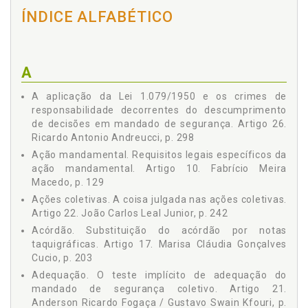
Gustavo Swain Kfouri
ARTIGO 15 - Marcelo Salomão Czelusniak, p. 159
ÍNDICE ALFABÉTICO
Hamilton Rafael Marins Schwartz
ARTIGO 16 - Hamilton Rafael Marins Schwartz / Gustavo
Chueire Calixto Guilherme, p. 187
João Carlos Leal Junior
ARTIGO 17 - Marisa Cláudia Gonçalves Cucio, p. 199
Marcelo Salomão Czelusniak
ARTIGO 18 - Fábio Luís Franco, p. 207
A
Márcio Iglesias de Souza Fernandes
ARTIGO 19 - Fábio Luís Franco, p. 213
Marcos Augusto Brandalise
A aplicação da Lei 1.079/1950 e os crimes de
ARTIGO 20 - Alexandre Knopfholz, p. 219
responsabilidade decorrentes do descumprimento
Marisa Cláudia Gonçalves Cucio
ARTIGO 21 - Anderson Ricardo Fogaça / Gustavo Swain
de decisões em mandado de segurança. Artigo 26.
Kfouri, p. 223
Matheus da Silva Sanches
Ricardo Antonio Andreucci, p. 298
ARTIGO 22 - João Carlos Leal Junior, p. 241
Mayara Martins da Silva Molina
Ação mandamental. Requisitos legais específicos da
ARTIGO 23 - Rodrigo de Lima Mosimann, p. 251
ação mandamental. Artigo 10. Fabrício Meira
Priscila Gabriely Jorge
ARTIGO 24 - Márcio Iglesias de Souza Fernandes, p. 263
Macedo, p. 129
Rafael Roveri Molina
ARTIGO 25 - João Carlos Leal Junior, p. 273
Ações coletivas. A coisa julgada nas ações coletivas.
ARTIGO 26 - Ricardo Antonio Andreucci, p. 279
Ricardo Antonio Andreucci
Artigo 22. João Carlos Leal Junior, p. 242
REFERÊNCIAS, p. 303
Acórdão. Substituição do acórdão por notas
Rita de Cássia Lopes da Silva
taquigráficas. Artigo 17. Marisa Cláudia Gonçalves
Rodrigo de Lima Mosimann
Cucio, p. 203
Rodrigo Luís Kanayama
Adequação. O teste implícito de adequação do
Zeno Luis Quadros Junior
mandado de segurança coletivo. Artigo 21.
Anderson Ricardo Fogaça / Gustavo Swain Kfouri, p.