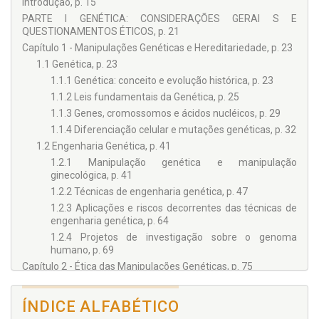
Introdução, p. 15
PARTE I GENÉTICA: CONSIDERAÇÕES GERAI S E
QUESTIONAMENTOS ÉTICOS, p. 21
Capítulo 1 - Manipulações Genéticas e Hereditariedade, p. 23
1.1 Genética, p. 23
1.1.1 Genética: conceito e evolução histórica, p. 23
1.1.2 Leis fundamentais da Genética, p. 25
1.1.3 Genes, cromossomos e ácidos nucléicos, p. 29
1.1.4 Diferenciação celular e mutações genéticas, p. 32
1.2 Engenharia Genética, p. 41
1.2.1 Manipulação genética e manipulação
ginecológica, p. 41
1.2.2 Técnicas de engenharia genética, p. 47
1.2.3 Aplicações e riscos decorrentes das técnicas de
engenharia genética, p. 64
1.2.4 Projetos de investigação sobre o genoma
humano, p. 69
Capítulo 2 - Ética das Manipulações Genéticas, p. 75
2.1 Bioética: conceito e origens, p. 75
2.2 Princípios bioéticos fundamentais, p. 78
ÍNDICE ALFABÉTICO
2.3 Principais implicações éticas das técnicas de