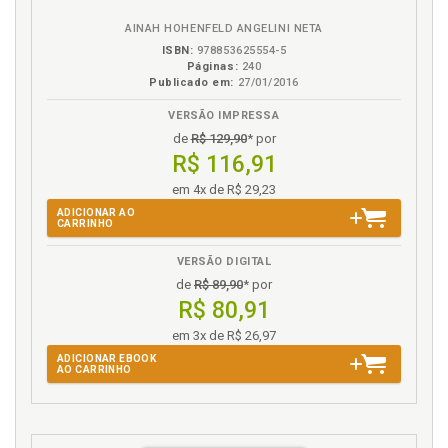
G
AINAH HOHENFELD ANGELINI NETA
Genes, cromossomos e ácidos nucléicos, p. 29
ISBN:
978853625554-5
Páginas:
240
Genética, p. 23
Publicado em:
27/01/2016
Genética. Leis fundamentais da genética, p. 25
VERSÃO IMPRESSA
Genética. Manipulações genéticas e
de
R$ 129,90
* por
hereditariedade, p. 23
R$ 116,91
Genética: conceito e evolução histórica, p. 23
em 4x de R$ 29,23
Genética: considerações gerais e questionamentos
éticos, p. 17
ADICIONAR AO
CARRINHO
Genética e Direitos Humanos, p. 141
Genoma humano. Projetos de investigação sobre o
VERSÃO DIGITAL
genoma humano, p. 69
de
R$ 89,90
* por
R$ 80,91
Genotecnologia. Bem jurídico protegido através da
incriminação das novas genotecnologias, p. 168
em 3x de R$ 26,97
Ginecologia. Manipulação genética e manipulação
ADICIONAR EBOOK
AO CARRINHO
ginecológica, p. 41
H