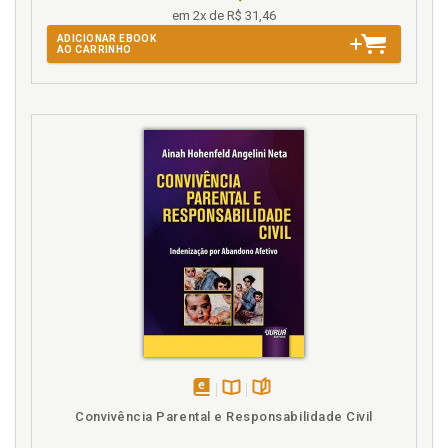
decorrentes das técnicas de engenharia genética, p.
em 2x de R$ 31,46
64
ADICIONAR EBOOK
AO CARRINHO
Engenharia genética. Prática de engenharia
genética em célula germinal humana, zigoto
humano ou embrião humano, p. 229
Engenharia genética. Principais implicações éticas
das técnicas de engenharia genética, p. 85
Engenharia genética. Técnicas de engenharia
genética, p. 47
Estrutura do tipo de injusto dos delitos relativos às
manipulações genéticas, p. 207
Ética. Genética: considerações gerais e
questionamentos éticos, p. 17
Ética. Principais implicações éticas das técnicas de
engenharia genética, p. 85
Ética das manipulações genéticas, p. 75
Exportação. Produção, armazenamento, transporte,
comercialização, importação ou exportação
disponível
Disponível
páginas
irregular de OGM, p. 261
Convivência Parental e Responsabilidade Civil
em
na
eBook
B.V.