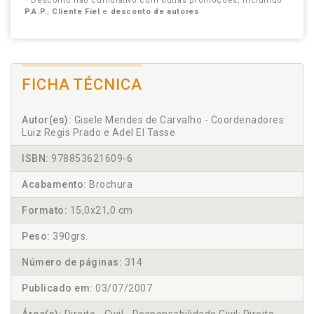
* Desconto não cumulativo com outras promoções, incluindo
P.A.P.
,
Cliente Fiel
e
desconto de autores
FICHA TÉCNICA
Autor(es):
Gisele Mendes de Carvalho - Coordenadores:
Luiz Regis Prado e Adel El Tasse
ISBN:
978853621609-6
Acabamento:
Brochura
Formato:
15,0x21,0 cm
Peso:
390grs.
Número de páginas:
314
Publicado em:
03/07/2007