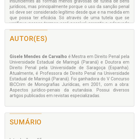
insuficientes as formas menos gravosas de tutela de bens
jurídicos, mas principalmente porque o uso da sanção penal
só deve ser considerado legítimo desde que e na medida em
que possa ter eficácia. Só através de uma tutela que se
verifique nesses termos será possível garantir a adequada
flexibilização que harmonize, simultaneamente, a maior
liberdade de investigação possível e o respeito devido à
AUTOR(ES)
dignidade da pessoa humana, evitando que se venha a
causar conseqüências socialmente indesejáveis capazes de
lesar este último valor de forma trágica e irreversível.
Gisele Mendes de Carvalho
é Mestra em Direito Penal pela
Universidade Estadual de Maringá (Paraná) e Doutora em
Direito Penal pela Universidade de Saragoça (Espanha).
Atualmente, é Professora de Direito Penal na Universidade
Estadual de Maringá (Paraná). Foi ganhadora do V Concurso
IBCCrim de Monografias Jurídicas, em 2001, com a obra:
Aspectos jurídico-penais da eutanásia. Possui diversos
artigos publicados em revistas especializadas.
SUMÁRIO