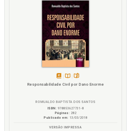
Hereditariedade. Manipulações genéticas e
hereditariedade, p. 23
I
Importação. Produção, armazenamento, transporte,
comercialização, importação ou exportação
irregular de OGM, p. 261
Informação. Direito à informação e intimidade
genética, p. 136
Injusto. Estrutura do tipo de injusto dos delitos
relativos às manipulações genéticas, p. 207
Intimidade genética. Direito à informação e
disponível
Disponível
páginas
intimidade genética, p. 136
Responsabilidade Civil por Dano Enorme
em
na
Introdução, p. 15
eBook
B.V.
Investigação. Dignidade humana e liberdade de
ROMUALDO BAPTISTA DOS SANTOS
investigação, p. 130
ISBN:
978853627731-8
Investigação. Projetos de investigação sobre o
Páginas:
282
genoma humano, p. 69
Publicado em:
13/03/2018
VERSÃO IMPRESSA
L