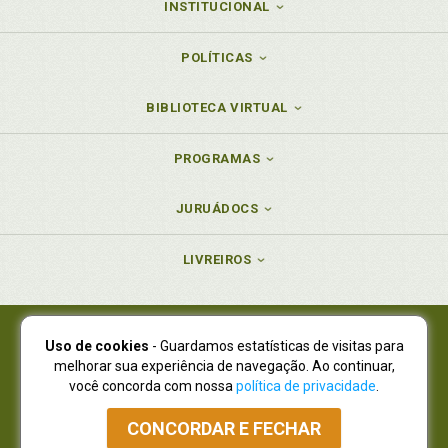
INSTITUCIONAL
POLÍTICAS
BIBLIOTECA VIRTUAL
PROGRAMAS
JURUÁDOCS
LIVREIROS
Uso de cookies
- Guardamos estatísticas de visitas para
Juruá Editora Ltda., CNPJ 77.535.508/0001-19
melhorar sua experiência de navegação. Ao continuar,
Juruá Informática Ltda., CNPJ 01.701.561/0001-80
você concorda com nossa
política de privacidade
.
NOVO ENDEREÇO:
R. Flávio Dallegrave, 7665, São Lourenço |
Curitiba - Paraná - CEP 82210-310
CONCORDAR E FECHAR
Atendimento: (41) 4009-3900
|
Vendas Atacado: (41) 4009-3939
|