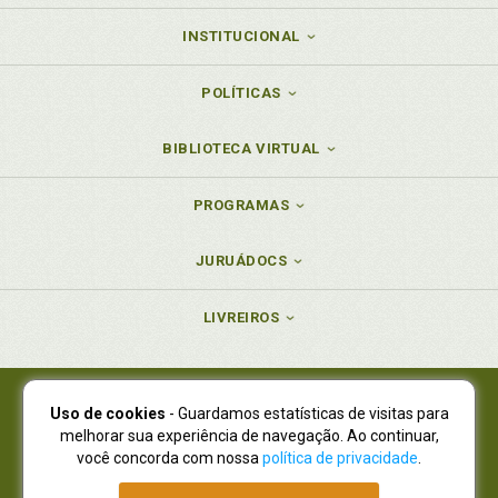
INSTITUCIONAL
POLÍTICAS
BIBLIOTECA VIRTUAL
PROGRAMAS
JURUÁDOCS
LIVREIROS
Uso de cookies
- Guardamos estatísticas de visitas para
Juruá Editora Ltda., CNPJ 77.535.508/0001-19
melhorar sua experiência de navegação. Ao continuar,
Juruá Informática Ltda., CNPJ 01.701.561/0001-80
você concorda com nossa
política de privacidade
.
NOVO ENDEREÇO:
R. Flávio Dallegrave, 7665, São Lourenço |
Curitiba - Paraná - CEP 82210-310