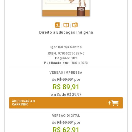
disponível
Disponível
páginas
Direito à Educação Indígena
em
na
eBook
B.V.
Igor Barros Santos
ISBN:
978652630257-6
Páginas:
182
Publicado em:
18/01/2023
VERSÃO IMPRESSA
de
R$ 99,90
* por
R$ 89,91
em 3x de R$ 29,97
ADICIONAR AO
CARRINHO
VERSÃO DIGITAL
de
R$ 69,90
* por
R$ 62,91