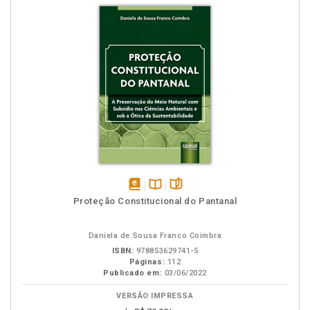
disponível
Disponível
páginas
Proteção Constitucional do Pantanal
em
na
eBook
B.V.
Daniela de Sousa Franco Coimbra
ISBN:
978853629741-5
Páginas:
112
Publicado em:
03/06/2022
VERSÃO IMPRESSA