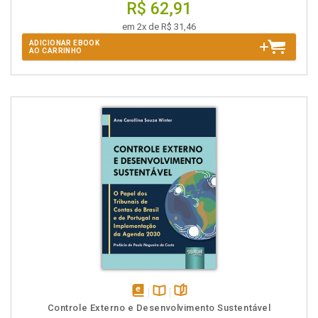
R$ 62,91
em 2x de R$ 31,46
ADICIONAR EBOOK
AO CARRINHO
disponível
Disponível
páginas
Controle Externo e Desenvolvimento Sustentável