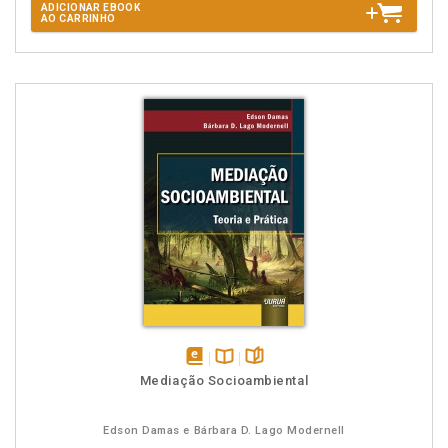
ADICIONAR EBOOK
AO CARRINHO
disponível
Disponível
páginas
Mediação Socioambiental
em
na
eBook
B.V.
Edson Damas e Bárbara D. Lago Modernell