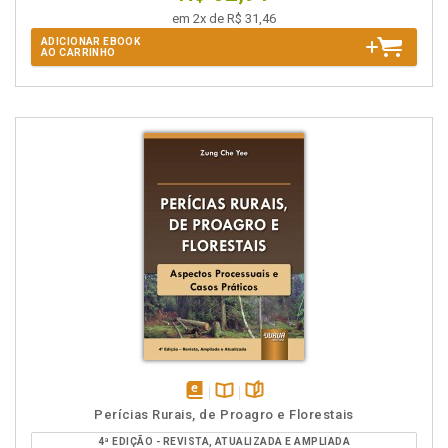
em 2x de R$ 31,46
ADICIONAR EBOOK
AO CARRINHO
disponível
Disponível
páginas
Perícias Rurais, de Proagro e Florestais
em
na
4ª EDIÇÃO - REVISTA, ATUALIZADA E AMPLIADA