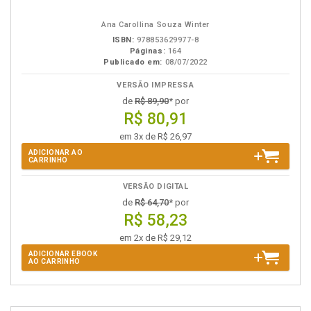
em
na
eBook
B.V.
Ana Carollina Souza Winter
ISBN:
978853629977-8
Páginas:
164
Publicado em:
08/07/2022
VERSÃO IMPRESSA
de
R$ 89,90
* por
R$ 80,91
em 3x de R$ 26,97
ADICIONAR AO
CARRINHO
VERSÃO DIGITAL
de
R$ 64,70
* por
R$ 58,23
em 2x de R$ 29,12
ADICIONAR EBOOK
AO CARRINHO