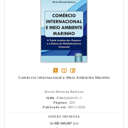
disponível
Disponível
páginas
Comércio Internacional e Meio Ambiente Marinho
em
na
eBook
B.V.
Nicole Miranda Barbosa
ISBN:
978652630151-7
Páginas:
224
Publicado em:
09/11/2022
VERSÃO IMPRESSA
de
R$ 109,90
* por