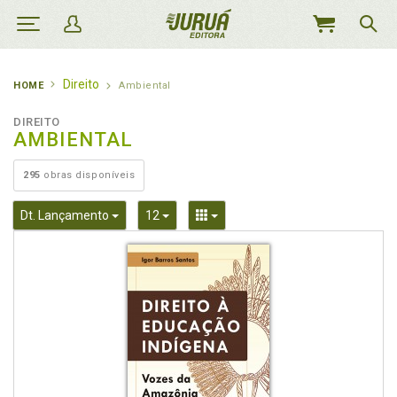
MEU
CARRINHO
Direito
HOME
Ambiental
DIREITO
AMBIENTAL
295
obras disponíveis
Toggle Dropdown
Toggle Dropdown
Toggle Dropdown
Dt. Lançamento
12