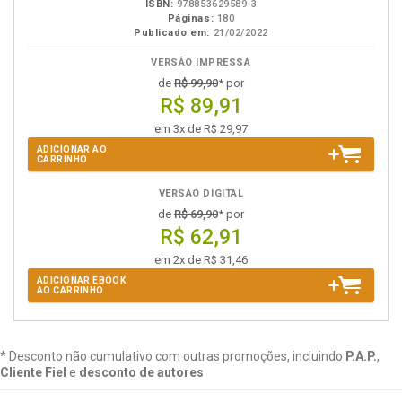
ISBN:
978853629589-3
Páginas:
180
Publicado em:
21/02/2022
VERSÃO IMPRESSA
de
R$ 99,90
* por
R$ 89,91
em 3x de R$ 29,97
ADICIONAR AO
CARRINHO
VERSÃO DIGITAL
de
R$ 69,90
* por
R$ 62,91
em 2x de R$ 31,46
ADICIONAR EBOOK
AO CARRINHO
* Desconto não cumulativo com outras promoções, incluindo
P.A.P.
,
Cliente Fiel
e
desconto de autores