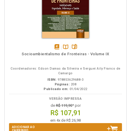
disponível
Disponível
páginas
Socioambientalismo de Fronteiras - Volume IX
em
na
eBook
B.V.
Coordenadores: Edson Damas da Silveira e Serguei Aily Franco de
Camargo
ISBN:
978853629688-3
Páginas:
208
Publicado em:
01/04/2022
VERSÃO IMPRESSA
de
R$ 119,90
* por
R$ 107,91
em 4x de R$ 26,98
ADICIONAR AO
CARRINHO