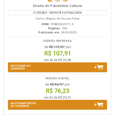
disponível
Disponível
páginas
Direito do Patrimônio Cultural
em
na
2ª EDIÇÃO - REVISTA E ATUALIZADA
eBook
B.V.
Carlos Magno de Souza Paiva
ISBN:
978853629777-4
Páginas:
238
Publicado em:
24/05/2022
VERSÃO IMPRESSA
de
R$ 119,90
* por
R$ 107,91
em 4x de R$ 26,98
ADICIONAR AO
CARRINHO
VERSÃO DIGITAL
de
R$ 84,70
* por
R$ 76,23
em 3x de R$ 25,41
ADICIONAR EBOOK
AO CARRINHO