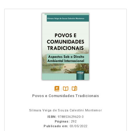
disponível
Disponível
páginas
Povos e Comunidades Tradicionais
em
na
eBook
B.V.
Silmara Veiga de Souza Calestini Montemor
ISBN:
978853629620-3
Páginas:
292
Publicado em:
03/05/2022