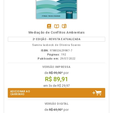
disponível
Disponível
páginas
Mediação de Conflitos Ambientais
em
na
2ª EDIÇÃO - REVISTA E ATUALIZADA
eBook
B.V.
Samira Iasbeck de Oliveira Soares
ISBN:
978853629987-7
Páginas:
192
Publicado em:
29/07/2022
VERSÃO IMPRESSA
de
R$ 99,90
* por
R$ 89,91
em 3x de R$ 29,97
ADICIONAR AO
CARRINHO
VERSÃO DIGITAL
de
R$ 69,90
* por