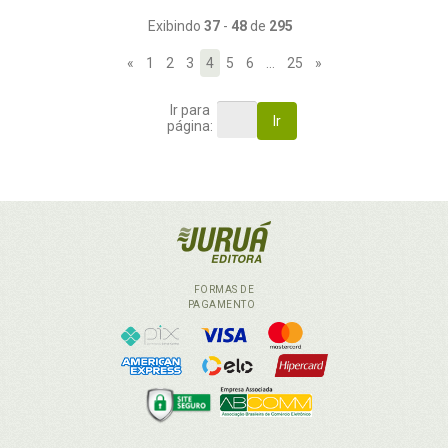
Exibindo
37
-
48
de
295
«
1
2
3
4
5
6
…
25
»
Ir para
Ir
página:
FORMAS DE
PAGAMENTO