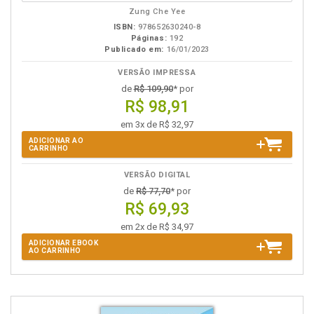
eBook
B.V.
Zung Che Yee
ISBN:
978652630240-8
Páginas:
192
Publicado em:
16/01/2023
VERSÃO IMPRESSA
de
R$ 109,90
* por
R$ 98,91
em 3x de R$ 32,97
ADICIONAR AO
CARRINHO
VERSÃO DIGITAL
de
R$ 77,70
* por
R$ 69,93
em 2x de R$ 34,97
ADICIONAR EBOOK
AO CARRINHO