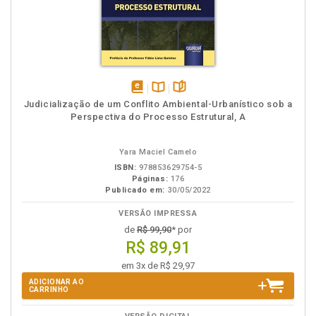
disponível
Disponível
páginas
Judicialização de um Conflito Ambiental-Urbanístico sob a
em
na
Perspectiva do Processo Estrutural, A
eBook
B.V.
Yara Maciel Camelo
ISBN:
978853629754-5
Páginas:
176
Publicado em:
30/05/2022
VERSÃO IMPRESSA
de
R$ 99,90
* por
R$ 89,91
em 3x de R$ 29,97
ADICIONAR AO
CARRINHO