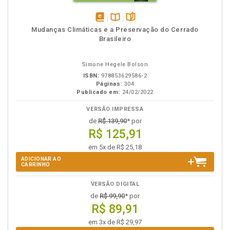
disponível
Disponível
páginas
Mudanças Climáticas e a Preservação do Cerrado
em
na
Brasileiro
eBook
B.V.
Simone Hegele Bolson
ISBN:
978853629586-2
Páginas:
304
Publicado em:
24/02/2022
VERSÃO IMPRESSA
de
R$ 139,90
* por
R$ 125,91
em 5x de R$ 25,18
ADICIONAR AO
CARRINHO
VERSÃO DIGITAL
de
R$ 99,90
* por
R$ 89,91
em 3x de R$ 29,97