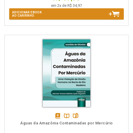
em 2x de R$ 34,97
ADICIONAR EBOOK
AO CARRINHO
disponível
Disponível
páginas
Águas da Amazônia Contaminadas por Mercúrio
em
na