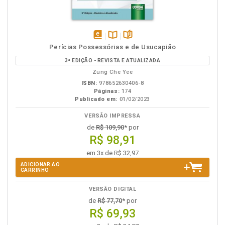
disponível
Disponível
páginas
Perícias Possessórias e de Usucapião
em
na
3ª EDIÇÃO - REVISTA E ATUALIZADA
eBook
B.V.
Zung Che Yee
ISBN:
978652630406-8
Páginas:
174
Publicado em:
01/02/2023
VERSÃO IMPRESSA
de
R$ 109,90
* por
R$ 98,91
em 3x de R$ 32,97
ADICIONAR AO
CARRINHO
VERSÃO DIGITAL
de
R$ 77,70
* por
R$ 69,93