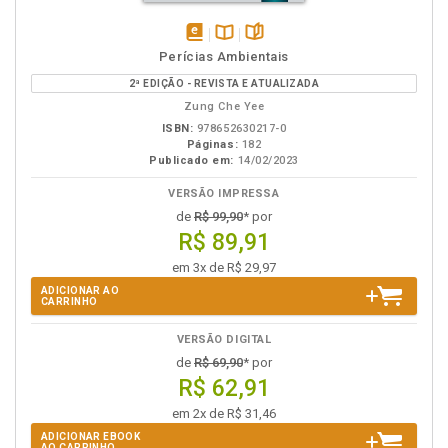
disponível
Disponível
páginas
Perícias Ambientais
em
na
2ª EDIÇÃO - REVISTA E ATUALIZADA
eBook
B.V.
Zung Che Yee
ISBN:
978652630217-0
Páginas:
182
Publicado em:
14/02/2023
VERSÃO IMPRESSA
de
R$ 99,90
* por
R$ 89,91
em 3x de R$ 29,97
ADICIONAR AO
CARRINHO
VERSÃO DIGITAL
de
R$ 69,90
* por
R$ 62,91
em 2x de R$ 31,46
ADICIONAR EBOOK
AO CARRINHO