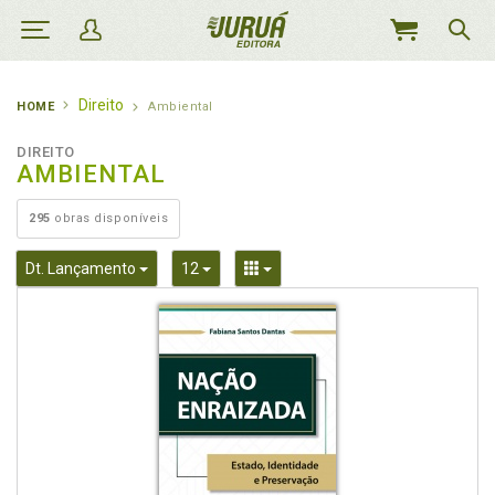
MEU
CARRINHO
Direito
HOME
Ambiental
DIREITO
AMBIENTAL
295
obras disponíveis
Toggle Dropdown
Toggle Dropdown
Toggle Dropdown
Dt. Lançamento
12