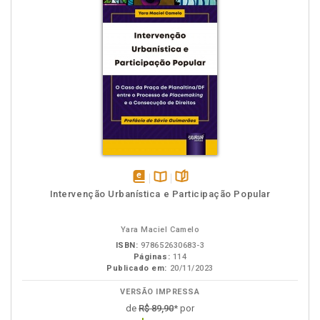
disponível
Disponível
páginas
Intervenção Urbanística e Participação Popular
em
na
eBook
B.V.
Yara Maciel Camelo
ISBN:
978652630683-3
Páginas:
114
Publicado em:
20/11/2023
VERSÃO IMPRESSA
de
R$ 89,90
* por