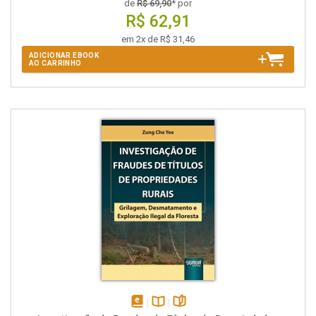
de
R$ 69,90
* por
R$ 62,91
em 2x de R$ 31,46
ADICIONAR EBOOK
AO CARRINHO
disponível
Disponível
páginas