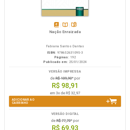
disponível
Disponível
páginas
Nação Enraizada
em
na
eBook
B.V.
Fabiana Santos Dantas
ISBN:
978652631095-3
Páginas:
192
Publicado em:
25/01/2024
VERSÃO IMPRESSA
de
R$ 109,90
* por
R$ 98,91
em 3x de R$ 32,97
ADICIONAR AO
CARRINHO
VERSÃO DIGITAL
de
R$ 77,70
* por
R$ 69,93