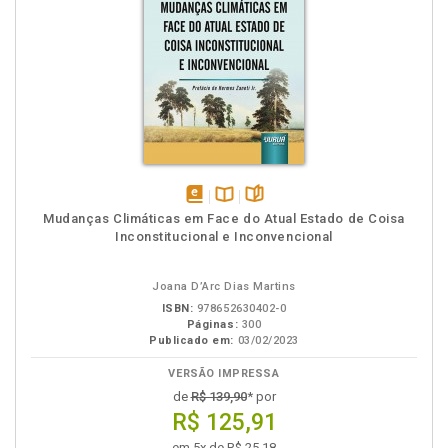
disponível
Disponível
páginas
Mudanças Climáticas em Face do Atual Estado de Coisa
em
na
Inconstitucional e Inconvencional
eBook
B.V.
Joana D’Arc Dias Martins
ISBN:
978652630402-0
Páginas:
300
Publicado em:
03/02/2023
VERSÃO IMPRESSA
de
R$ 139,90
* por
R$ 125,91
em 5x de R$ 25,18