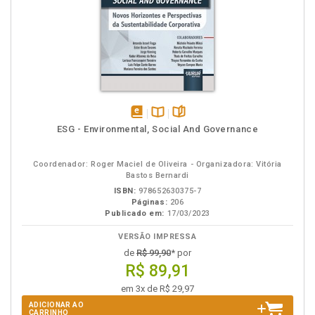
disponível
Disponível
páginas
ESG - Environmental, Social And Governance
em
na
eBook
B.V.
Coordenador: Roger Maciel de Oliveira - Organizadora: Vitória
Bastos Bernardi
ISBN:
978652630375-7
Páginas:
206
Publicado em:
17/03/2023
VERSÃO IMPRESSA
de
R$ 99,90
* por
R$ 89,91
em 3x de R$ 29,97
ADICIONAR AO
CARRINHO