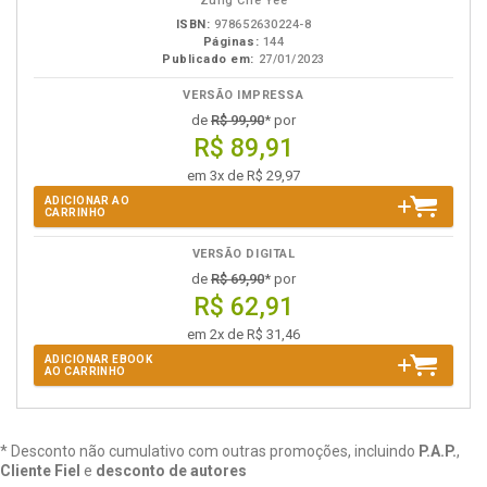
Zung Che Yee
ISBN:
978652630224-8
Páginas:
144
Publicado em:
27/01/2023
VERSÃO IMPRESSA
de
R$ 99,90
* por
R$ 89,91
em 3x de R$ 29,97
ADICIONAR AO
CARRINHO
VERSÃO DIGITAL
de
R$ 69,90
* por
R$ 62,91
em 2x de R$ 31,46
ADICIONAR EBOOK
AO CARRINHO
* Desconto não cumulativo com outras promoções, incluindo
P.A.P.
,
Cliente Fiel
e
desconto de autores