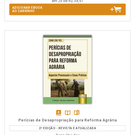
em 2x de R$ 34,97
ADICIONAR EBOOK
AO CARRINHO
disponível
Disponível
páginas
Perícias de Desapropriação para Reforma Agrária
em
na
2ª EDIÇÃO - REVISTA E ATUALIZADA
eBook
B.V.