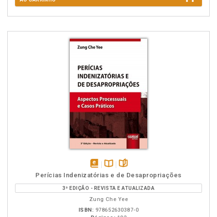
disponível
Disponível
páginas
Perícias Indenizatórias e de Desapropriações
em
na
3ª EDIÇÃO - REVISTA E ATUALIZADA
eBook
B.V.
Zung Che Yee
ISBN:
978652630387-0