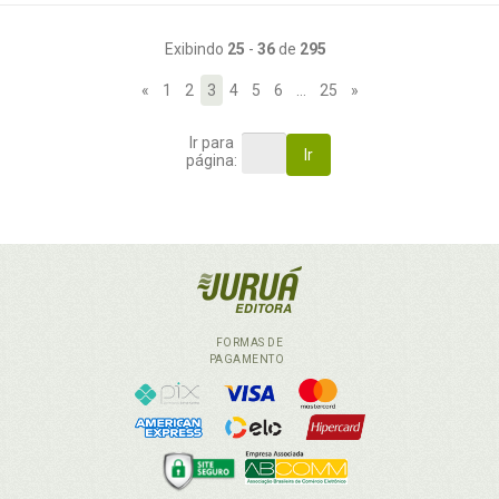
Exibindo
25
-
36
de
295
«
1
2
3
4
5
6
…
25
»
Ir para
Ir
página:
FORMAS DE
PAGAMENTO