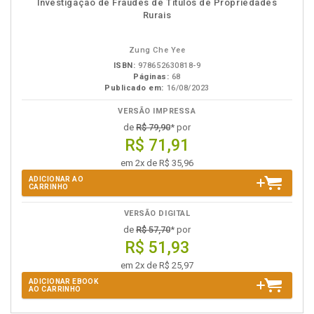
Investigação de Fraudes de Títulos de Propriedades
em
na
Rurais
eBook
B.V.
Zung Che Yee
ISBN:
978652630818-9
Páginas:
68
Publicado em:
16/08/2023
VERSÃO IMPRESSA
de
R$ 79,90
* por
R$ 71,91
em 2x de R$ 35,96
ADICIONAR AO
CARRINHO
VERSÃO DIGITAL
de
R$ 57,70
* por
R$ 51,93
em 2x de R$ 25,97
ADICIONAR EBOOK
AO CARRINHO