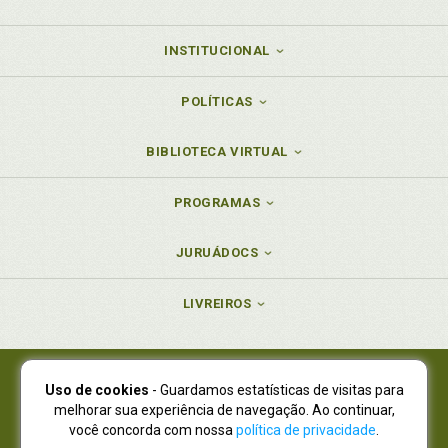
INSTITUCIONAL
POLÍTICAS
BIBLIOTECA VIRTUAL
PROGRAMAS
JURUÁDOCS
LIVREIROS
Uso de cookies
- Guardamos estatísticas de visitas para
Juruá Editora Ltda., CNPJ 77.535.508/0001-19
melhorar sua experiência de navegação. Ao continuar,
Juruá Informática Ltda., CNPJ 01.701.561/0001-80
você concorda com nossa
política de privacidade
.
NOVO ENDEREÇO:
R. Flávio Dallegrave, 7665, São Lourenço |