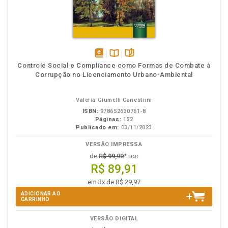
disponível
Disponível
páginas
Controle Social e Compliance como Formas de Combate à
em
na
Corrupção no Licenciamento Urbano-Ambiental
eBook
B.V.
Valéria Giumelli Canestrini
ISBN:
978652630761-8
Páginas:
152
Publicado em:
03/11/2023
VERSÃO IMPRESSA
de
R$ 99,90
* por
R$ 89,91
em 3x de R$ 29,97
ADICIONAR AO
CARRINHO
VERSÃO DIGITAL