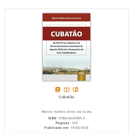
disponível
Disponível
páginas
Cubatão
em
na
eBook
B.V.
Márcio Valério Alves da Costa
ISBN:
978652630585-0
Páginas:
136
Publicado em:
14/06/2023