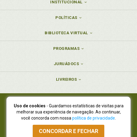
INSTITUCIONAL
POLÍTICAS
BIBLIOTECA VIRTUAL
PROGRAMAS
JURUÁDOCS
LIVREIROS
Uso de cookies
- Guardamos estatísticas de visitas para
Juruá Editora Ltda., CNPJ 77.535.508/0001-19
melhorar sua experiência de navegação. Ao continuar,
Juruá Informática Ltda., CNPJ 01.701.561/0001-80
você concorda com nossa
política de privacidade
.
NOVO ENDEREÇO:
R. Flávio Dallegrave, 7665, São Lourenço |
Curitiba - Paraná - CEP 82210-310
CONCORDAR E FECHAR
Atendimento: (41) 4009-3900
|
Vendas Atacado: (41) 4009-3939
|