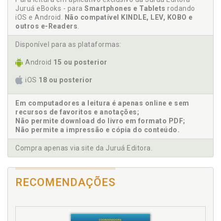
Juruá eBooks - para
Smartphones e Tablets
rodando
5.1.4 Banco Central do Brasil, p. 78
iOS e Android.
Não compatível KINDLE, LEV, KOBO e
5.1.5 Conselho Nacional de Justiça, p. 80
outros e-Readers
.
5.1.6 Controladoria Geral da União, p. 80
Disponível para as plataformas:
5.1.7 Receita Federal do Brasil, p. 83
5.1.8 Departamento de Recuperação de Ativos e
Android
15 ou posterior
Cooperação Internacional, p. 84
5.1.9 Tribunal de Contas da União, p. 86
iOS
18 ou posterior
5.2 ENTREVISTAS, p. 87
5.2.1 Gestor 1, p. 89
Em computadores a leitura é apenas online e sem
5.2.2 Gestora 2, p. 91
recursos de favoritos e anotações;
Não permite download do livro em formato PDF;
5.2.3 Gestor 3, p. 92
Não permite a impressão e cópia do conteúdo.
5.2.4 Gestora 4, p. 93
5.2.5 Gestor 5, p. 94
Compra apenas via site da Juruá Editora.
5.2.6 Gestor 6, p. 96
5.2.7 Gestor 7, p. 97
5.2.8 Gestor 8, p. 98
RECOMENDAÇÕES
5.2.9 Gestora 9, p. 99
5.3 CONSIDERAÇÕES FINAIS, p. 101
6 ANÁLISE DE GOVERNANÇA, p. 107