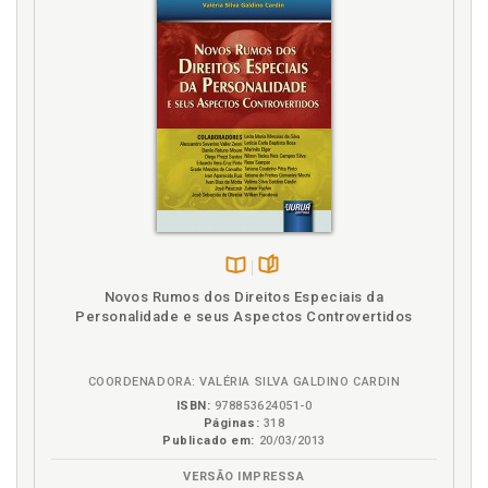
6.1 SEIS DIMENSÕES DE GOVERNANÇA, p. 108
6.2 CRÍTICAS AO DESENHO DA REDE, p. 113
6.3 CONSIDERAÇÕES FINAIS, p. 116
7 CONCLUSÃO, p. 119
REFERÊNCIAS, p. 125
Disponível
páginas
Novos Rumos dos Direitos Especiais da
na
Personalidade e seus Aspectos Controvertidos
B.V.
COORDENADORA: VALÉRIA SILVA GALDINO CARDIN
ISBN:
978853624051-0
Páginas:
318
Publicado em:
20/03/2013
VERSÃO IMPRESSA