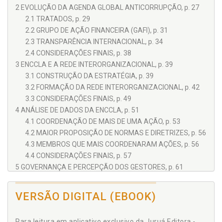
2 EVOLUÇÃO DA AGENDA GLOBAL ANTICORRUPÇÃO, p. 27
2.1 TRATADOS, p. 29
2.2 GRUPO DE AÇÃO FINANCEIRA (GAFI), p. 31
2.3 TRANSPARÊNCIA INTERNACIONAL, p. 34
2.4 CONSIDERAÇÕES FINAIS, p. 38
3 ENCCLA E A REDE INTERORGANIZACIONAL, p. 39
3.1 CONSTRUÇÃO DA ESTRATÉGIA, p. 39
3.2 FORMAÇÃO DA REDE INTERORGANIZACIONAL, p. 42
3.3 CONSIDERAÇÕES FINAIS, p. 49
4 ANÁLISE DE DADOS DA ENCCLA, p. 51
4.1 COORDENAÇÃO DE MAIS DE UMA AÇÃO, p. 53
4.2 MAIOR PROPOSIÇÃO DE NORMAS E DIRETRIZES, p. 56
4.3 MEMBROS QUE MAIS COORDENARAM AÇÕES, p. 56
4.4 CONSIDERAÇÕES FINAIS, p. 57
5 GOVERNANÇA E PERCEPÇÃO DOS GESTORES, p. 61
5.1 RESPOSTAS INSTITUCIONAIS, p. 64
5.1.1 Conselho de Controle de Atividades Financeiras,
VERSÃO DIGITAL (EBOOK)
p. 65
5.1.2 Polícia Federal, p. 69
Para leitura em aplicativo exclusivo da Juruá Editora -
5.1.3 Ministério Público Federal, p. 73