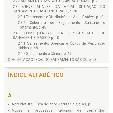
2.2 SANEAMENTO BÁSICO E CAMADAS SOCIAIS, p. 28
2.3 BREVE ANÁLISE DA ATUAL SITUAÇÃO DO
SANEAMENTO BÁSICO NO BRASIL, p. 38
2.3.1 Tratamento e Distribuição de Água Potável, p. 43
2.3.2 Cobertura de Esgotamento Sanitário e
Tratamento, p. 45
2.4 CONSEQUÊNCIAS DA PRECARIEDADE DE
SANEAMENTO BÁSICO, p. 48
2.4.1 Saneamento: Doenças e Óbitos de Veiculação
Hídrica, p. 48
2.4.2 Saneamento e Gênero, p. 49
3 DELIMITAÇÃO LEGAL DO SANEAMENTO BÁSICO, p. 53
3.1 CONSTITUIÇÃO FEDERAL DE 1988, p. 53
3.2 LEI N. 11.445/2007 (LEI NACIONAL DE DIRETRIZES
ÍNDICE ALFABÉTICO
NACIONAIS DE SANEAMENTO BÁSICO E POLÍTICA
FEDERAL DE SANEAMENTO BÁSICO), p. 54
3.3 LEI N. 14.026/2020 (LEI DO NOVO MARCO LEGAL DO
SANEAMENTO BÁSICO), p. 56
A
4 DIREITOS FUNDAMENTAIS, SOCIAIS, ECONÔMICOS E
CULTURAIS, p. 61
Abreviatura. Lista de abreviaturas e siglas, p. 13
4.1 BREVE HISTÓRICO DOS DIREITOS FUNDAMENTAIS, p.
Ações e processos judiciais de demandas
61