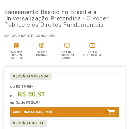
Saneamento Básico no Brasil e a
Universalização Pretendida
- O Poder
Público e os Direitos Fundamentais
MARCELO BATISTA GONÇALVES
TAMBÉM
FOLHEIE
LEIA NA
VEJA O
DISPONÍVEL
PÁGINAS
BIBLIOTECA
VÍDEO DA OBRA
EM EBOOK
VIRTUAL
VERSÃO IMPRESSA
de
R$ 89,90
*
R$ 80,91
por
em 3x de R$ 26,97
ADICIONAR AO CARRINHO
VERSÃO DIGITAL