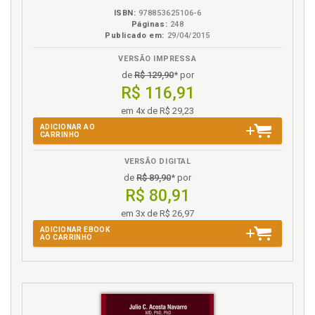
Lei 14.026/2020 (Lei do Novo Marco Legal do
ISBN:
978853625106-6
Saneamento Básico), p. 56
Páginas:
248
Publicado em:
29/04/2015
Lista de abreviaturas e siglas, p. 13
Lista de quadros, p. 11
VERSÃO IMPRESSA
de
R$ 129,90
* por
M
R$ 116,91
em 4x de R$ 29,23
Marco legal. Cenário do saneamento básico a partir
ADICIONAR AO
do novo marco legal, p. 99
CARRINHO
Mínimo existencial e dignidade humana, p. 73
VERSÃO DIGITAL
Mínimo existencial. Dignidade humana, mínimo
de
R$ 89,90
* por
existencial e possibilidade fática, p. 69
R$ 80,91
Mínimo existencial. Possibilidades fáticas: o mínimo
existencial e a reserva do possível, p. 77
em 3x de R$ 26,97
Ministério Público na questão do saneamento
ADICIONAR EBOOK
AO CARRINHO
básico, p. 91
Ministério Público. Poder Judiciário e o Ministério
Público na questão do saneamento básico, p. 81
O