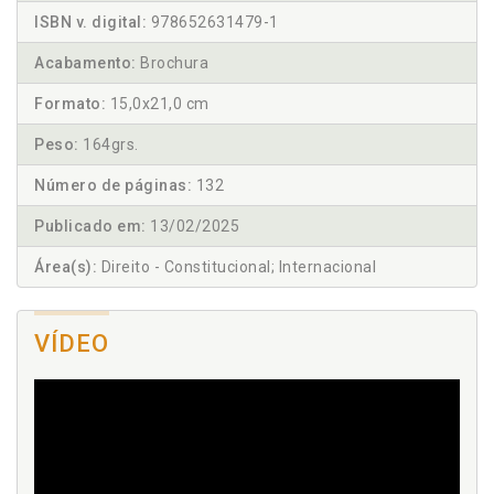
ISBN v. digital:
978652631479-1
Acabamento:
Brochura
Formato:
15,0x21,0 cm
Peso:
164grs.
Número de páginas:
132
Publicado em:
13/02/2025
Área(s):
Direito - Constitucional; Internacional
VÍDEO