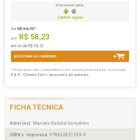
Disponível para:
Conferir regras
de
R$ 64,70
*
R$ 58,23
por
em 2x de R$ 29,12
ADICIONAR AO CARRINHO
* Desconto não cumulativo com outras promoções, incluindo
P.A.P.
,
Cliente Fiel
e
desconto de autores
FICHA TÉCNICA
Autor(es):
Marcelo Batista Gonçalves
ISBN v. impressa:
978652631593-4