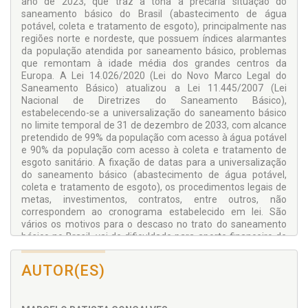
ano de 2023, que traz à tona a precária situação do
saneamento básico do Brasil (abastecimento de água
potável, coleta e tratamento de esgoto), principalmente nas
regiões norte e nordeste, que possuem índices alarmantes
da população atendida por saneamento básico, problemas
que remontam à idade média dos grandes centros da
Europa. A Lei 14.026/2020 (Lei do Novo Marco Legal do
Saneamento Básico) atualizou a Lei 11.445/2007 (Lei
Nacional de Diretrizes do Saneamento Básico),
estabelecendo-se a universalização do saneamento básico
no limite temporal de 31 de dezembro de 2033, com alcance
pretendido de 99% da população com acesso à água potável
e 90% da população com acesso à coleta e tratamento de
esgoto sanitário. A fixação de datas para a universalização
do saneamento básico (abastecimento de água potável,
coleta e tratamento de esgoto), os procedimentos legais de
metas, investimentos, contratos, entre outros, não
correspondem ao cronograma estabelecido em lei. São
vários os motivos para o descaso no trato do saneamento
básico no Brasil, vai de dificuldade para aporte financeiro de
investimento privado ou público, até a falta de vontade
política para uma efetivação desse direito fundamental.
AUTOR(ES)
Portanto, é essencial para a sociedade conhecer o
saneamento básico no Brasil e a universalização pretendida.