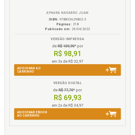
do saneamento básico, p. 91
eBook
B.V.
Saneamento básico. Poder Judiciário e o Ministério
AYNARA NAVARRO JUAN
Público na questão do saneamento básico, p. 81
ISBN:
978853629802-3
Saneamento básico. Poder Judiciário na questão do
Páginas:
218
saneamento básico, p. 81
Publicado em:
25/04/2022
Saneamento e gênero, p. 49
VERSÃO IMPRESSA
Saneamento: doenças e óbitos de veiculação
de
R$ 109,90
* por
hídrica, p. 48
R$ 98,91
Sigla. Lista de abreviaturas e siglas, p. 13
em 3x de R$ 32,97
ADICIONAR AO
T
CARRINHO
Teoria da indivisibilidade, p. 65
VERSÃO DIGITAL
Tratamento e distribuição de água potável, p. 43
de
R$ 77,70
* por
R$ 69,93
V
em 2x de R$ 34,97
ADICIONAR EBOOK
Veiculação hídrica. Saneamento: doenças e óbitos
AO CARRINHO
de veiculação hídrica, p. 48