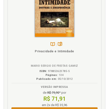
Direitos fundamentais e direitos humanos, p. 62
Direitos fundamentais, sociais, econômicos e
culturais, p. 61
Direitos fundamentais. Breve histórico, p. 61
Direitos fundamentais. Dimensões ou gerações dos
direitos fundamentais, p. 63
Direitos humanos. Direitos fundamentais e direitos
humanos, p. 62
Direitos sociais, econômicos e culturais, p. 67
Disponível
páginas
Privacidade e Intimidade
na
Doença. Saneamento: doenças e óbitos de
B.V.
veiculação hídrica, p. 48
MARIO SERGIO DE FREITAS GAMIZ
E
ISBN:
978853623785-5
Páginas:
134
Publicado em:
05/10/2012
Estado de coisas inconstitucional. Ações e
processos judiciais de demandas estruturantes e a
VERSÃO IMPRESSA
declaração de estado de coisas inconstitucional, p.
de
R$ 79,90
* por
93
R$ 71,91
G
em 2x de R$ 35,96