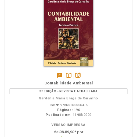
disponível
Disponível
páginas
Contabilidade Ambiental
em
na
3ª EDIÇÃO - REVISTA E ATUALIZADA
eBook
B.V.
Gardênia Maria Braga de Carvalho
ISBN:
978655605064-5
Páginas:
196
Publicado em:
11/05/2020
VERSÃO IMPRESSA
de
R$ 89,90
* por