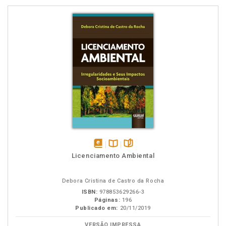
disponível
Disponível
páginas
Licenciamento Ambiental
em
na
eBook
B.V.
Debora Cristina de Castro da Rocha
ISBN:
978853629266-3
Páginas:
196
Publicado em:
20/11/2019
VERSÃO IMPRESSA