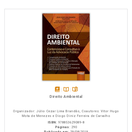
disponível
Disponível
páginas
Direito Ambiental
em
na
eBook
B.V.
Organizador: Júlio Cezar Lima Brandão, Coautores: Vitor Hugo
Mota de Menezes e Diogo Diniz Ferreira de Carvalho
ISBN:
978853629089-8
Páginas:
290
Publicado em:
29/08/2019