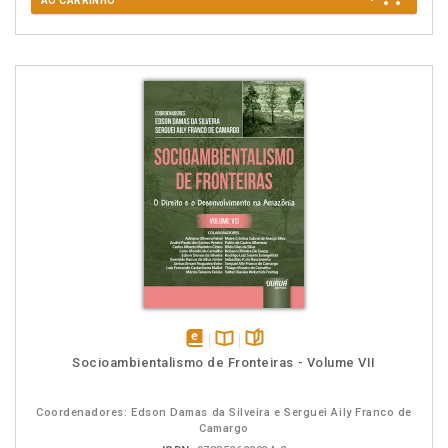
AO CARRINHO
disponível
Disponível
páginas
Socioambientalismo de Fronteiras - Volume VII
em
na
eBook
B.V.
Coordenadores: Edson Damas da Silveira e Serguei Aily Franco de
Camargo