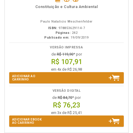
disponível
Disponível
páginas
Constituição e Cultura Ambiental
em
na
eBook
B.V.
Paulo Natalicio Weschenfelder
ISBN:
978853629114-7
Páginas:
242
Publicado em:
19/09/2019
VERSÃO IMPRESSA
de
R$ 119,90
* por
R$ 107,91
em 4x de R$ 26,98
ADICIONAR AO
CARRINHO
VERSÃO DIGITAL
de
R$ 84,70
* por
R$ 76,23
em 3x de R$ 25,41
ADICIONAR EBOOK
AO CARRINHO