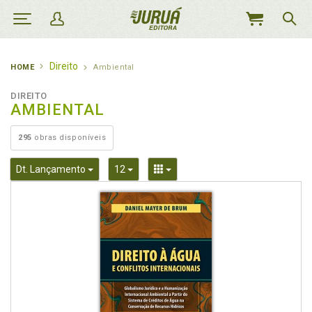
MEU
CARRINHO
Direito
HOME
Ambiental
DIREITO
AMBIENTAL
295
obras disponíveis
Toggle Dropdown
Toggle Dropdown
Toggle Dropdown
Dt. Lançamento
12