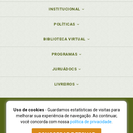
INSTITUCIONAL
POLÍTICAS
BIBLIOTECA VIRTUAL
PROGRAMAS
JURUÁDOCS
LIVREIROS
Uso de cookies
- Guardamos estatísticas de visitas para
Juruá Editora Ltda., CNPJ 77.535.508/0001-19
melhorar sua experiência de navegação. Ao continuar,
Juruá Informática Ltda., CNPJ 01.701.561/0001-80
você concorda com nossa
política de privacidade
.
NOVO ENDEREÇO:
R. Flávio Dallegrave, 7665, São Lourenço |
Curitiba - Paraná - CEP 82210-310