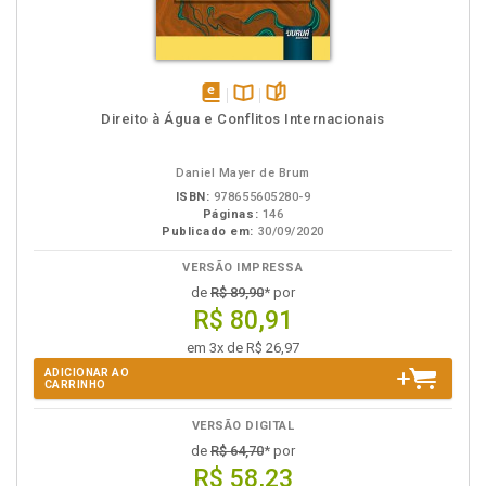
disponível
Disponível
páginas
Direito à Água e Conflitos Internacionais
em
na
eBook
B.V.
Daniel Mayer de Brum
ISBN:
978655605280-9
Páginas:
146
Publicado em:
30/09/2020
VERSÃO IMPRESSA
de
R$ 89,90
* por
R$ 80,91
em 3x de R$ 26,97
ADICIONAR AO
CARRINHO
VERSÃO DIGITAL
de
R$ 64,70
* por
R$ 58,23