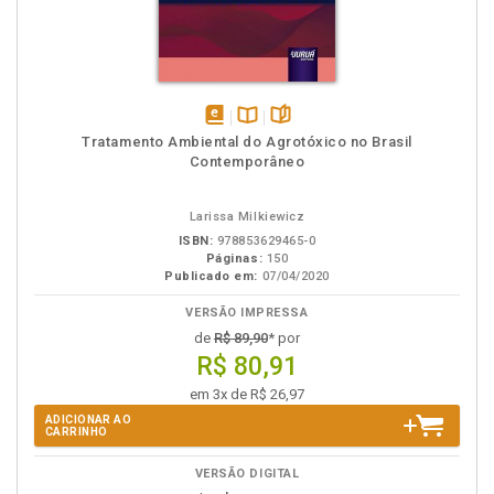
disponível
Disponível
páginas
Tratamento Ambiental do Agrotóxico no Brasil
em
na
Contemporâneo
eBook
B.V.
Larissa Milkiewicz
ISBN:
978853629465-0
Páginas:
150
Publicado em:
07/04/2020
VERSÃO IMPRESSA
de
R$ 89,90
* por
R$ 80,91
em 3x de R$ 26,97
ADICIONAR AO
CARRINHO
VERSÃO DIGITAL