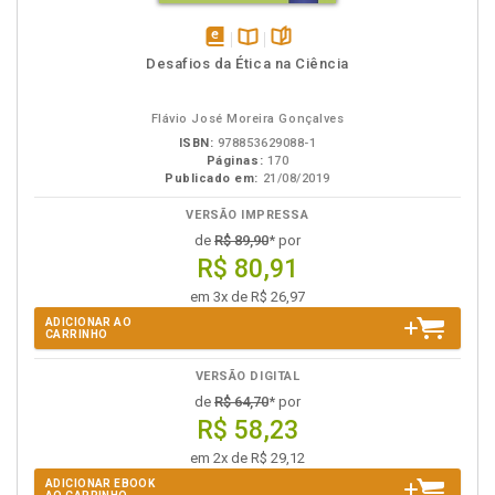
disponível
Disponível
páginas
Desafios da Ética na Ciência
em
na
eBook
B.V.
Flávio José Moreira Gonçalves
ISBN:
978853629088-1
Páginas:
170
Publicado em:
21/08/2019
VERSÃO IMPRESSA
de
R$ 89,90
* por
R$ 80,91
em 3x de R$ 26,97
ADICIONAR AO
CARRINHO
VERSÃO DIGITAL
de
R$ 64,70
* por
R$ 58,23
em 2x de R$ 29,12
ADICIONAR EBOOK