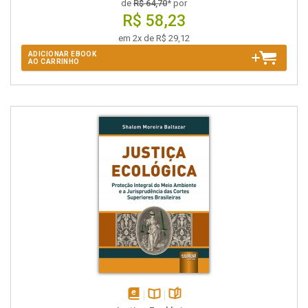
de
R$ 64,70
* por
R$ 58,23
em 2x de R$ 29,12
ADICIONAR EBOOK
AO CARRINHO
disponível
Disponível
páginas