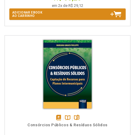
em 2x de R$ 29,12
ADICIONAR EBOOK
AO CARRINHO
disponível
Disponível
páginas
Consórcios Públicos & Resíduos Sólidos
em
na