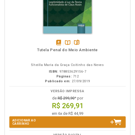
disponível
Disponível
páginas
Tutela Penal do Meio Ambiente
em
na
eBook
B.V.
Sheilla Maria da Graça Coitinho das Neves
ISBN:
978853629156-7
Páginas:
712
Publicado em:
27/09/2019
VERSÃO IMPRESSA
de
R$ 299,90
* por
R$ 269,91
em 6x de R$ 44,99
ADICIONAR AO
CARRINHO