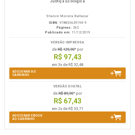
Justiça Ecológica
em
na
eBook
B.V.
Shalom Moreira Baltazar
ISBN:
978853629194-9
Páginas:
262
Publicado em:
11/12/2019
VERSÃO IMPRESSA
de
R$ 129,90
* por
R$ 97,43
em 3x de R$ 32,48
ADICIONAR AO
CARRINHO
VERSÃO DIGITAL
de
R$ 89,90
* por
R$ 67,43
em 2x de R$ 33,71
ADICIONAR EBOOK
AO CARRINHO