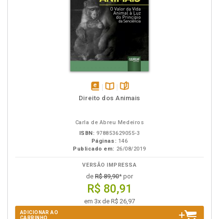
disponível
Disponível
páginas
Direito dos Animais
em
na
eBook
B.V.
Carla de Abreu Medeiros
ISBN:
978853629055-3
Páginas:
146
Publicado em:
26/08/2019
VERSÃO IMPRESSA
de
R$ 89,90
* por
R$ 80,91
em 3x de R$ 26,97
ADICIONAR AO
CARRINHO