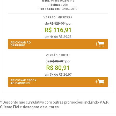
ISBN:
978853628934-2
Páginas:
268
Publicado em:
02/07/2019
VERSÃO IMPRESSA
de
R$ 129,90
* por
R$ 116,91
em 4x de R$ 29,23
ADICIONAR AO
CARRINHO
VERSÃO DIGITAL
de
R$ 89,90
* por
R$ 80,91
em 3x de R$ 26,97
ADICIONAR EBOOK
AO CARRINHO
* Desconto não cumulativo com outras promoções, incluindo
P.A.P.
,
Cliente Fiel
e
desconto de autores