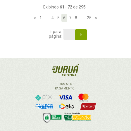
Exibindo
61
-
72
de
295
«
1
…
4
5
6
7
8
…
25
»
Ir para
Ir
página:
FORMAS DE
PAGAMENTO