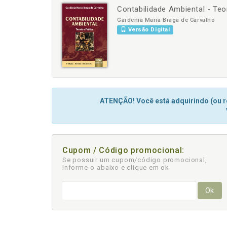
Contabilidade Ambiental - Teor
-
+
Gardênia Maria Braga de Carvalho
Versão Digital
ATENÇÃO! Você está adquirindo (ou re
Cupom / Código promocional:
Se possuir um cupom/código promocional,
informe-o abaixo e clique em ok
Ok