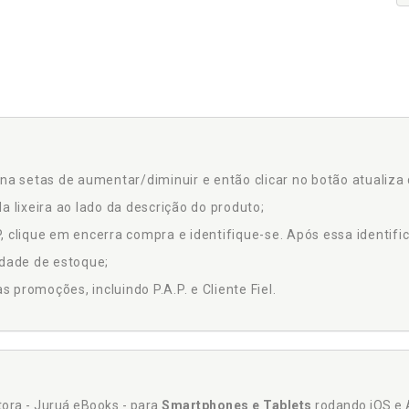
na setas de aumentar/diminuir e então clicar no botão atualiza 
a lixeira ao lado da descrição do produto;
 clique em encerra compra e identifique-se. Após essa identific
idade de estoque;
promoções, incluindo P.A.P. e Cliente Fiel.
itora - Juruá eBooks - para
Smartphones e Tablets
rodando iOS e 