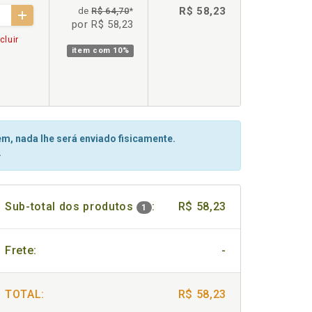
R$ 58,23
de
R$ 64,70
*
por R$ 58,23
cluir
item com
10%
m, nada lhe será enviado fisicamente.
.
Sub-total dos produtos
:
R$ 58,23
1
Frete:
-
TOTAL:
R$ 58,23