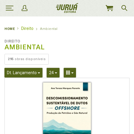
MEU
CARRINHO
Direito
HOME
Ambiental
DIREITO
AMBIENTAL
295
obras disponíveis
Toggle Dropdown
Toggle Dropdown
Toggle Dropdown
Dt. Lançamento
24