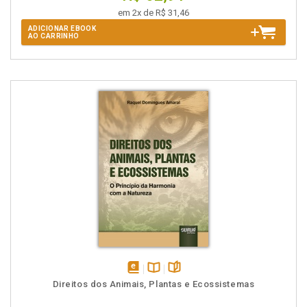
em 2x de R$ 31,46
ADICIONAR EBOOK
AO CARRINHO
disponível
Disponível
páginas
Direitos dos Animais, Plantas e Ecossistemas
em
na