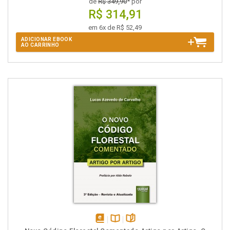
de
R$ 349,90
* por
R$ 314,91
em 6x de R$ 52,49
ADICIONAR EBOOK
AO CARRINHO
disponível
Disponível
páginas