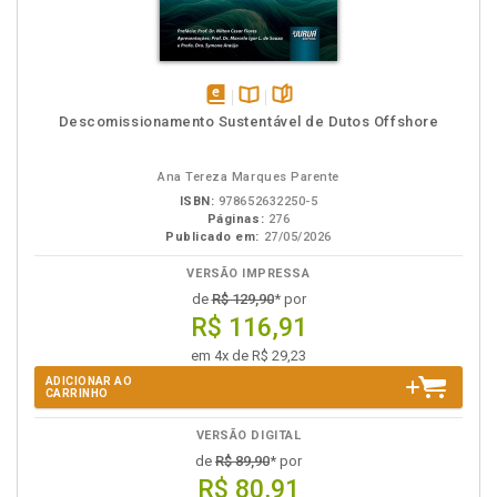
disponível
Disponível
páginas
Descomissionamento Sustentável de Dutos Offshore
em
na
eBook
B.V.
Ana Tereza Marques Parente
ISBN:
978652632250-5
Páginas:
276
Publicado em:
27/05/2026
VERSÃO IMPRESSA
de
R$ 129,90
* por
R$ 116,91
em 4x de R$ 29,23
ADICIONAR AO
CARRINHO
VERSÃO DIGITAL
de
R$ 89,90
* por
R$ 80,91