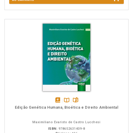
disponível
Disponível
páginas
Edição Genética Humana, Bioética e Direito Ambiental
em
na
eBook
B.V.
Maximiliano Evaristo de Castro Lucchesi
ISBN:
978652631409-8