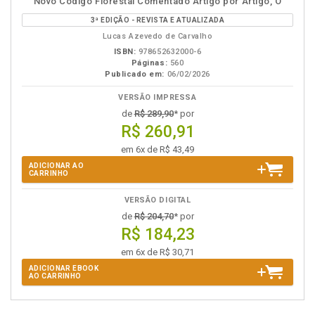
Novo Código Florestal Comentado Artigo por Artigo, O
em
na
3ª EDIÇÃO - REVISTA E ATUALIZADA
eBook
B.V.
Lucas Azevedo de Carvalho
ISBN:
978652632000-6
Páginas:
560
Publicado em:
06/02/2026
VERSÃO IMPRESSA
de
R$ 289,90
* por
R$ 260,91
em 6x de R$ 43,49
ADICIONAR AO
CARRINHO
VERSÃO DIGITAL
de
R$ 204,70
* por
R$ 184,23
em 6x de R$ 30,71
ADICIONAR EBOOK
AO CARRINHO