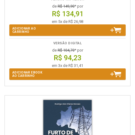
de
R$ 149,90
* por
R$ 134,91
em 5x de R$ 26,98
ADICIONAR AO
CARRINHO
VERSÃO DIGITAL
de
R$ 104,70
* por
R$ 94,23
em 3x de R$ 31,41
ADICIONAR EBOOK
AO CARRINHO