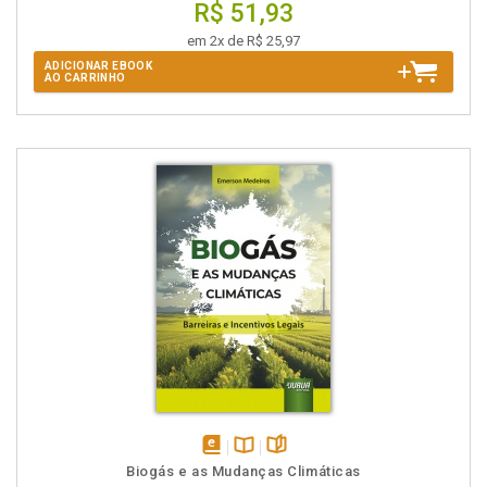
R$ 51,93
em 2x de R$ 25,97
ADICIONAR EBOOK
AO CARRINHO
disponível
Disponível
páginas
Biogás e as Mudanças Climáticas