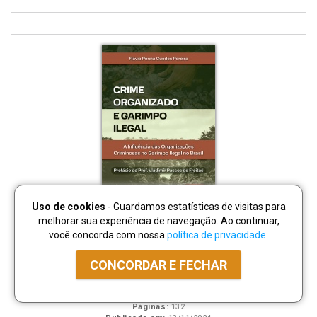
Uso de cookies
- Guardamos estatísticas de visitas para
melhorar sua experiência de navegação. Ao continuar,
você concorda com nossa
política de privacidade
.
disponível
Disponível
páginas
Crime Organizado e Garimpo Ilegal
em
na
CONCORDAR E FECHAR
eBook
B.V.
Flávia Penna Guedes Pereira
ISBN:
978652631170-7
Páginas:
132