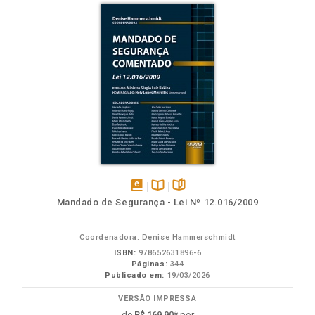
disponível
Disponível
páginas
Mandado de Segurança - Lei Nº 12.016/2009
em
na
eBook
B.V.
Coordenadora: Denise Hammerschmidt
ISBN:
978652631896-6
Páginas:
344
Publicado em:
19/03/2026
VERSÃO IMPRESSA
de
R$ 169,90
* por