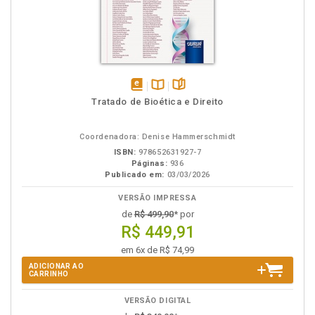
disponível
Disponível
páginas
Tratado de Bioética e Direito
em
na
eBook
B.V.
Coordenadora: Denise Hammerschmidt
ISBN:
978652631927-7
Páginas:
936
Publicado em:
03/03/2026
VERSÃO IMPRESSA
de
R$ 499,90
* por
R$ 449,91
em 6x de R$ 74,99
ADICIONAR AO
CARRINHO
VERSÃO DIGITAL