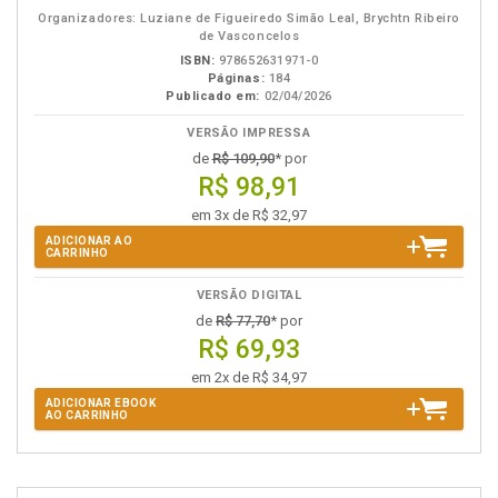
eBook
B.V.
Organizadores: Luziane de Figueiredo Simão Leal, Brychtn Ribeiro
de Vasconcelos
ISBN:
978652631971-0
Páginas:
184
Publicado em:
02/04/2026
VERSÃO IMPRESSA
de
R$ 109,90
* por
R$ 98,91
em 3x de R$ 32,97
ADICIONAR AO
CARRINHO
VERSÃO DIGITAL
de
R$ 77,70
* por
R$ 69,93
em 2x de R$ 34,97
ADICIONAR EBOOK
AO CARRINHO