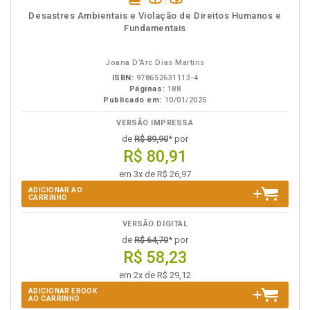
disponível
Disponível
páginas
Desastres Ambientais e Violação de Direitos Humanos e
em
na
Fundamentais
eBook
B.V.
Joana D’Arc Dias Martins
ISBN:
978652631113-4
Páginas:
188
Publicado em:
10/01/2025
VERSÃO IMPRESSA
de
R$ 89,90
* por
R$ 80,91
em 3x de R$ 26,97
ADICIONAR AO
CARRINHO
VERSÃO DIGITAL
de
R$ 64,70
* por
R$ 58,23
em 2x de R$ 29,12
ADICIONAR EBOOK
AO CARRINHO