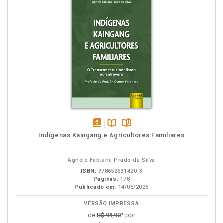
disponível
Disponível
páginas
Indígenas Kaingang e Agricultores Familiares
em
na
eBook
B.V.
Agnelo Fabiano Prado da Silva
ISBN:
978652631420-3
Páginas:
178
Publicado em:
14/05/2025
VERSÃO IMPRESSA
de
R$ 99,90
* por