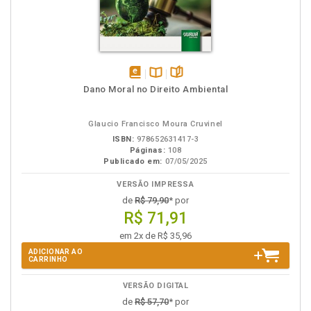
disponível
Disponível
páginas
Dano Moral no Direito Ambiental
em
na
eBook
B.V.
Glaucio Francisco Moura Cruvinel
ISBN:
978652631417-3
Páginas:
108
Publicado em:
07/05/2025
VERSÃO IMPRESSA
de
R$ 79,90
* por
R$ 71,91
em 2x de R$ 35,96
ADICIONAR AO
CARRINHO
VERSÃO DIGITAL
de
R$ 57,70
* por