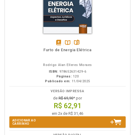
disponível
Disponível
páginas
Furto de Energia Elétrica
em
na
eBook
B.V.
Rodrigo Alan Elleres Moraes
ISBN:
978652631429-6
Páginas:
120
Publicado em:
11/04/2025
VERSÃO IMPRESSA
de
R$ 69,90
* por
R$ 62,91
em 2x de R$ 31,46
ADICIONAR AO
CARRINHO