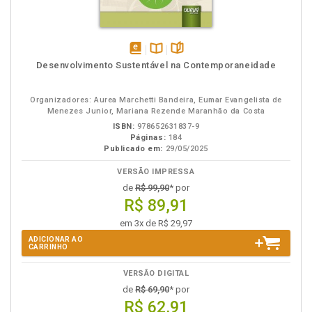
disponível
Disponível
páginas
Desenvolvimento Sustentável na Contemporaneidade
em
na
eBook
B.V.
Organizadores: Aurea Marchetti Bandeira, Eumar Evangelista de
Menezes Junior, Mariana Rezende Maranhão da Costa
ISBN:
978652631837-9
Páginas:
184
Publicado em:
29/05/2025
VERSÃO IMPRESSA
de
R$ 99,90
* por
R$ 89,91
em 3x de R$ 29,97
ADICIONAR AO
CARRINHO
VERSÃO DIGITAL
de
R$ 69,90
* por
R$ 62,91