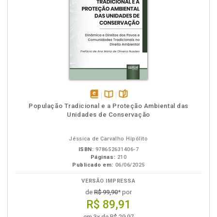
disponível
Disponível
páginas
População Tradicional e a Proteção Ambiental das
em
na
Unidades de Conservação
eBook
B.V.
Jéssica de Carvalho Hipólito
ISBN:
978652631406-7
Páginas:
210
Publicado em:
06/06/2025
VERSÃO IMPRESSA
de
R$ 99,90
* por
R$ 89,91
em 3x de R$ 29,97