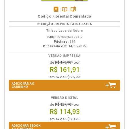
disponível
Disponível
páginas
Código Florestal Comentado
em
na
2ª EDIÇÃO - REVISTA E ATUALIZADA
eBook
B.V.
Thiago Lacerda Nobre
ISBN:
978652631774-7
Páginas:
394
Publicado em:
14/08/2025
VERSÃO IMPRESSA
de
R$ 179,90
* por
R$ 161,91
em 6x de R$ 26,99
ADICIONAR AO
CARRINHO
VERSÃO DIGITAL
de
R$ 127,70
* por
R$ 114,93
em 4x de R$ 28,73
ADICIONAR EBOOK
AO CARRINHO