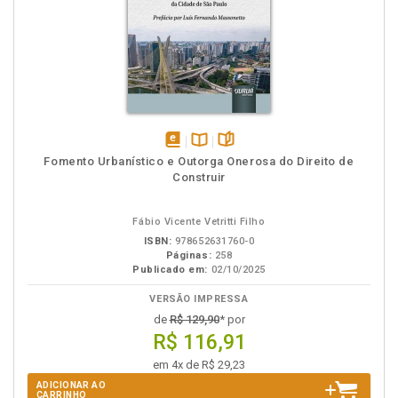
disponível
Disponível
páginas
Fomento Urbanístico e Outorga Onerosa do Direito de
em
na
Construir
eBook
B.V.
Fábio Vicente Vetritti Filho
ISBN:
978652631760-0
Páginas:
258
Publicado em:
02/10/2025
VERSÃO IMPRESSA
de
R$ 129,90
* por
R$ 116,91
em 4x de R$ 29,23
ADICIONAR AO
CARRINHO