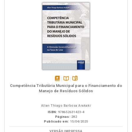
disponível
Disponível
páginas
Competência Tributária Municipal para o Financiamento do
em
na
Manejo de Resíduos Sólidos
eBook
B.V.
Allan Thiago Barbosa Arakaki
ISBN:
978652631423-4
Páginas:
282
Publicado em:
15/04/2025
VERSÃO IMPRESSA