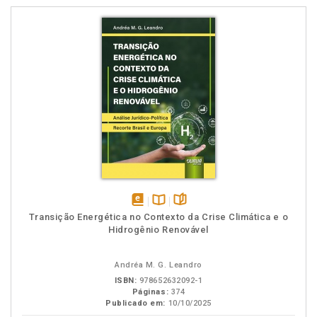
disponível
Disponível
páginas
Transição Energética no Contexto da Crise Climática e o
em
na
Hidrogênio Renovável
eBook
B.V.
Andréa M. G. Leandro
ISBN:
978652632092-1
Páginas:
374
Publicado em:
10/10/2025