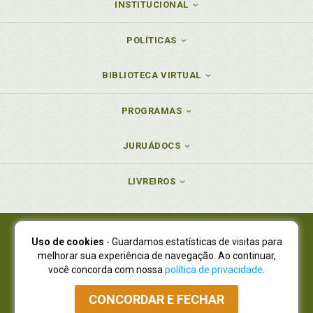
INSTITUCIONAL
POLÍTICAS
BIBLIOTECA VIRTUAL
PROGRAMAS
JURUÁDOCS
LIVREIROS
Uso de cookies
- Guardamos estatísticas de visitas para
Juruá Editora Ltda., CNPJ 77.535.508/0001-19
melhorar sua experiência de navegação. Ao continuar,
Juruá Informática Ltda., CNPJ 01.701.561/0001-80
você concorda com nossa
política de privacidade
.
NOVO ENDEREÇO:
R. Flávio Dallegrave, 7665, São Lourenço |
Curitiba - Paraná - CEP 82210-310
CONCORDAR E FECHAR
Atendimento: (41) 4009-3900
|
Vendas Atacado: (41) 4009-3939
|