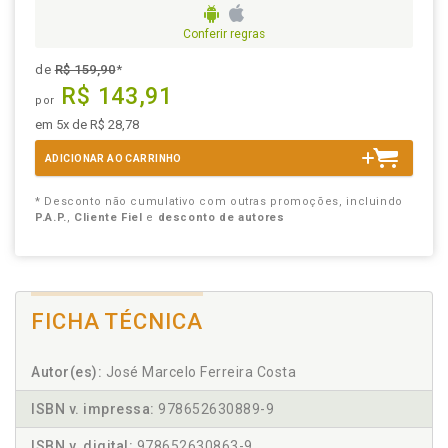
Conferir regras
de
R$ 159,90
*
R$ 143,91
por
em 5x de R$ 28,78
ADICIONAR AO CARRINHO
* Desconto não cumulativo com outras promoções, incluindo
P.A.P.
,
Cliente Fiel
e
desconto de autores
FICHA TÉCNICA
Autor(es):
José Marcelo Ferreira Costa
ISBN v. impressa:
978652630889-9
ISBN v. digital:
978652630863-9