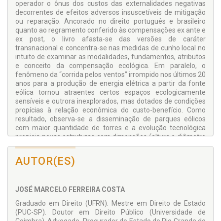
operador o ônus dos custos das externalidades negativas
decorrentes de efeitos adversos insuscetíveis de mitigação
ou reparação. Ancorado no direito português e brasileiro
quanto ao regramento conferido às compensações ex ante e
ex post, o livro afasta-se das versões de caráter
transnacional e concentra-se nas medidas de cunho local no
intuito de examinar as modalidades, fundamentos, atributos
e conceito da compensação ecológica. Em paralelo, o
fenômeno da “corrida pelos ventos” irrompido nos últimos 20
anos para a produção de energia elétrica a partir da fonte
eólica tornou atraentes certos espaços ecologicamente
sensíveis e outrora inexplorados, mas dotados de condições
propícias à relação econômica do custo-benefício. Como
resultado, observa-se a disseminação de parques eólicos
com maior quantidade de torres e a evolução tecnológica
propicia novas estruturas com dimensões (altura e diâmetro
das pás) capazes de agravar os elementos bióticos e
abióticos circundantes. Em Portugal e no Brasil, as normas
AUTOR(ES)
jurídicas para instalação de empreendimentos geradores de
energia elétrica gozam de flexibilizações concernentes às
restrições estabelecidas sobre os bens ecológicos ao
JOSÉ MARCELO FERREIRA COSTA
considerá-las serviço de interesse geral ou coletivo, serviço
público ou de utilidade pública. Como o futuro acena com a
Graduado em Direito (UFRN). Mestre em Direito de Estado
expressiva quantidade de parques eólicos, instalados ou a
(PUC-SP). Doutor em Direito Público (Universidade de
serem