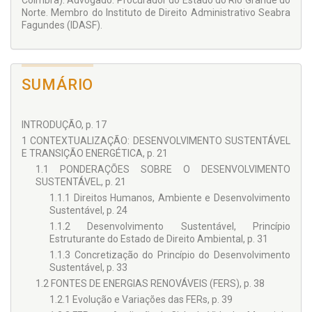
Coimbra). Advogado. Procurador do Estado do Rio Grande do
Norte. Membro do Instituto de Direito Administrativo Seabra
erguidos nos próximos anos, o livro propõe contribuir para o
Fagundes (IDASF).
estudo da compensação ecológica e sua aplicação aos
processos de licenciamento dos parques eólicos, assim
como formular considerações passíveis de abrigo na
legislação das medidas
ex ante
e
ex post
.
SUMÁRIO
INTRODUÇÃO, p. 17
1 CONTEXTUALIZAÇÃO: DESENVOLVIMENTO SUSTENTÁVEL
E TRANSIÇÃO ENERGÉTICA, p. 21
1.1 PONDERAÇÕES SOBRE O DESENVOLVIMENTO
SUSTENTÁVEL, p. 21
1.1.1 Direitos Humanos, Ambiente e Desenvolvimento
Sustentável, p. 24
1.1.2 Desenvolvimento Sustentável, Princípio
Estruturante do Estado de Direito Ambiental, p. 31
1.1.3 Concretização do Princípio do Desenvolvimento
Sustentável, p. 33
1.2 FONTES DE ENERGIAS RENOVÁVEIS (FERS), p. 38
1.2.1 Evolução e Variações das FERs, p. 39