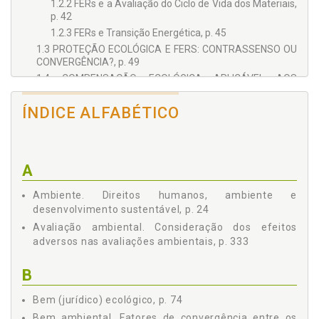
1.2.2 FERs e a Avaliação do Ciclo de Vida dos Materiais,
p. 42
1.2.3 FERs e Transição Energética, p. 45
1.3 PROTEÇÃO ECOLÓGICA E FERS: CONTRASSENSO OU
CONVERGÊNCIA?, p. 49
1.4 COMPENSAÇÃO ECOLÓGICA APLICÁVEL AOS
PARQUES EÓLICOS: INSTRUMENTO ENGAJADO AO
DESENVOLVIMENTO SUSTENTÁVEL, p. 51
ÍNDICE ALFABÉTICO
2 PREMISSAS AO ESTUDO DA COMPENSAÇÃO ECOLÓGICA,
p. 55
2.1 MEIO AMBIENTE, p. 56
2.1.1 Primazia de um Passado Antropocêntrico e a
A
Influência da Ética Ecocêntrica, p. 58
Ambiente. Direitos humanos, ambiente e
2.1.2 Ecologia e Interações Ecossistêmicas, p. 63
desenvolvimento sustentável, p. 24
2.1.3 Funções e Serviços Ecossistêmicos e sua Relação
com a Compensação Ecológica, p. 65
Avaliação ambiental. Consideração dos efeitos
2.1.4 Conclusões, p. 69
adversos nas avaliações ambientais, p. 333
2.2 DIREITO AMBIENTAL E BEM ECOLÓGICO, p. 70
B
2.2.1 Elasticidade da Expressão Direito Ambiental, p. 71
2.2.2 Bens Ambientais e Bens Ecológicos, p. 72
Bem (jurídico) ecológico, p. 74
2.2.2.1 Fatores de convergência entre os bens
Bem ambiental. Fatores de convergência entre os