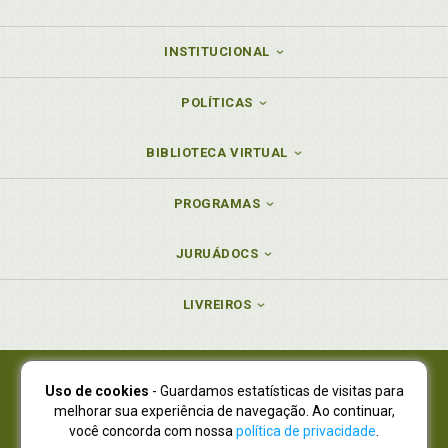
INSTITUCIONAL
POLÍTICAS
BIBLIOTECA VIRTUAL
PROGRAMAS
JURUÁDOCS
LIVREIROS
Uso de cookies
- Guardamos estatísticas de visitas para
Juruá Editora Ltda., CNPJ 77.535.508/0001-19
melhorar sua experiência de navegação. Ao continuar,
Juruá Informática Ltda., CNPJ 01.701.561/0001-80
você concorda com nossa
política de privacidade
.
NOVO ENDEREÇO:
R. Flávio Dallegrave, 7665, São Lourenço |