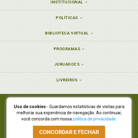
INSTITUCIONAL
POLÍTICAS
BIBLIOTECA VIRTUAL
PROGRAMAS
JURUÁDOCS
LIVREIROS
Uso de cookies
- Guardamos estatísticas de visitas para
Juruá Editora Ltda., CNPJ 77.535.508/0001-19
melhorar sua experiência de navegação. Ao continuar,
Juruá Informática Ltda., CNPJ 01.701.561/0001-80
você concorda com nossa
política de privacidade
.
NOVO ENDEREÇO:
R. Flávio Dallegrave, 7665, São Lourenço |
Curitiba - Paraná - CEP 82210-310
CONCORDAR E FECHAR
Atendimento: (41) 4009-3900
|
Vendas Atacado: (41) 4009-3939
|