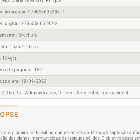
(es):
Mariana Gmach Philippi
v. impressa:
978655605284-7
v. digital:
978655605247-2
amento:
Brochura
ato:
15,0x21,0 cm
:
164grs.
ro de páginas:
132
icado em:
18/09/2020
s):
Direito - Administrativo; Direito - Ambiental; Internacional
NOPSE
livro é pioneiro no Brasil no que se refere ao tema da captação aut
ção dos planos intermunicipais de resíduos sólidos. O objetivo deste es