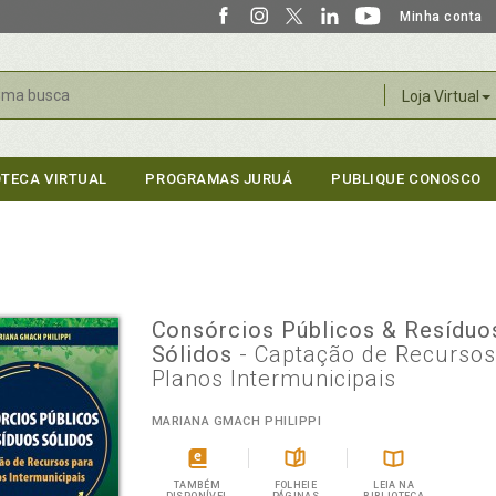
Minha conta
r
Loja Virtual
OTECA VIRTUAL
PROGRAMAS JURUÁ
PUBLIQUE CONOSCO
Consórcios Públicos & Resíduo
Sólidos
- Captação de Recursos
Planos Intermunicipais
MARIANA GMACH PHILIPPI
TAMBÉM
FOLHEIE
LEIA NA