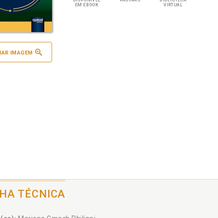
DISPONÍVEL
PÁGINAS
BIBLIOTECA
EM EBOOK
VIRTUAL
IAR IMAGEM
CHA TÉCNICA