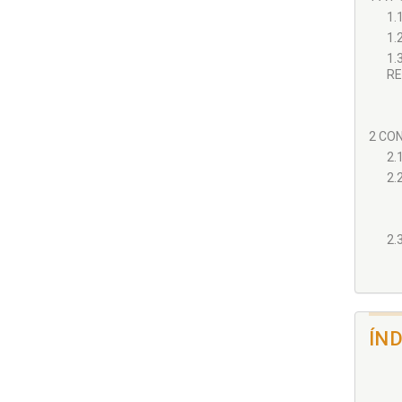
1.
1.
1.
RE
2 CON
2.
2.
2.
3 VI
IMPL
ÍN
3.
81
3.