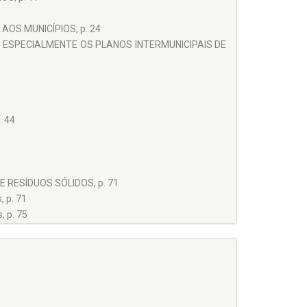
AOS MUNICÍPIOS, p. 24
 ESPECIALMENTE OS PLANOS INTERMUNICIPAIS DE
 44
 RESÍDUOS SÓLIDOS, p. 71
 p. 71
, p. 75
ROS PELOS CONSÓRCIOS INTERMUNICIPAIS E
 81
S NA LEI 12.305/2010 E NA LEI 11.107/2005, p.
ICOS, p. 87