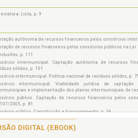
3.2.2 Resolução do Senado Federal 43/2001, p. 90
3.2.3 Resolução do Senado Federal 15/2018, p. 93
eviatura. Lista, p. 9
3 CAPTAÇÃO AUTÔNOMA DE RECURSOS FINANCEIROS PELOS CONSÓRC
1
USÕES, p. 111
ÊNCIAS, p. 117
tação autônoma de recursos financeiros pelos consórcios interm
tação de recursos financeiros pelos consórcios públicos na Lei
clusões, p. 111
nsórcio intermunicipal. Captação autônoma de recursos fina
íduos sólidos, p. 101
sórcio intermunicipal. Política nacional de resíduos sólidos, p. 7
nsórcio intermunicipal. Viabilidade jurídica de captação
ermunicipais e implementação dos planos intermunicipais de resí
nsórcio público. Captação de recursos financeiros pelos con
107/2005, p. 81
sórcio público. Constituição e funcionamento, p. 56
sórcio público. Contratação de operações de crédito, p. 87
RSÃO DIGITAL (EBOOK)
sórcios intermunicipais e gestão de resíduos sólidos, p. 43
sórcios públicos intermunicipais e a gestão integrada de resíduo