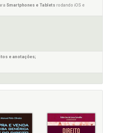
1
para
Smartphones e Tablets
rodando iOS e
87
itos e anotações;
e publicação, p. 18
ípios, p. 24
cipais, p. 71