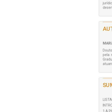
juríd
desem
AU
MARI
Douto
pela 
Gradu
atuan
SU
LISTA
INTRO
1 A P