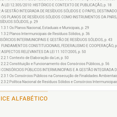
1 A LEI 12.305/2010: HISTÓRICO E CONTEXTO DE PUBLICAÇÃO, p. 18
2 A GESTÃO INTEGRADA DE RESÍDUOS SÓLIDOS E O PAPEL DESTINADO 
3 OS PLANOS DE RESÍDUOS SÓLIDOS COMO INSTRUMENTOS DA PNRS,
SÍDUOS SÓLIDOS, p. 29
1.3.1 Os Planos Nacional, Estaduais e Municipais, p. 29
1.3.2 Planos Intermunicipais de Resíduos Sólidos, p. 36
SÓRCIOS INTERMUNICIPAIS E GESTÃO DE RESÍDUOS SÓLIDOS, p. 43
1 FUNDAMENTOS CONSTITUCIONAIS, FEDERALISMO E COOPERAÇÃO, p.
2 ASPECTOS RELEVANTES DA LEI 11.107/2005, p. 50
2.2.1 Contexto de Elaboração da Lei, p. 50
2.2.2 Constituição e Funcionamento dos Consórcios Públicos, p. 56
3 CONSÓRCIOS PÚBLICOS INTERMUNICIPAIS E A GESTÃO INTEGRADA DE
2.3.1 Os Consórcios Públicos na Consecução de Finalidades Ambientais,
2.3.2 Política Nacional de Resíduos Sólidos e Consórcios Intermunicipais
ABILIDADE JURÍDICA DE CAPTAÇÃO DE RECURSOS FINANCEI
EMENTAÇÃO DOS PLANOS INTERMUNICIPAIS DE RESÍDUOS SÓLIDOS, p.
DICE ALFABÉTICO
1 A CAPTAÇÃO DE RECURSOS FINANCEIROS PELOS CONSÓRCIOS PÚBLICO
2 CONTRATAÇÃO DE OPERAÇÕES DE CRÉDITO PELOS CONSÓRCIOS PÚBL
3.2.1 Lei de Responsabilidade Fiscal e Operações de Crédito, p. 88