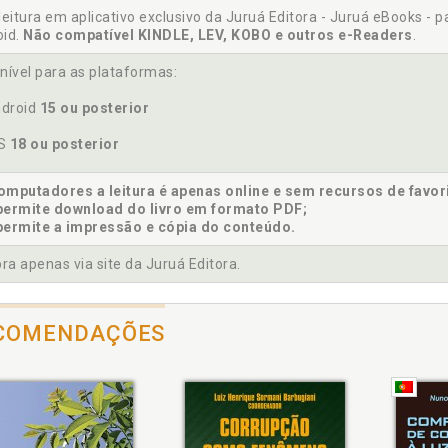
sórcios públicos na consecução de finalidades ambientais, p. 7
leitura em aplicativo exclusivo da Juruá Editora - Juruá eBooks - 
oid.
Não compatível KINDLE, LEV, KOBO e outros e-Readers
.
stituição e funcionamento dos consórcios públicos, p. 56
tratação de operações de crédito pelos consórcios públicos, p. 
nível para as plataformas:
droid
15 ou posterior
OS
18 ou posterior
damentos constitucionais, federalismo e cooperação, p. 44
mputadores a leitura é apenas online e sem recursos de favor
permite download do livro em formato PDF;
permite a impressão e cópia do conteúdo.
tão de resíduos sólidos. Consórcios intermunicipais, p. 43
tão de resíduos sólidos. Lei 12.305/2010. Histórico e contexto d
a apenas via site da Juruá Editora.
tão integrada de resíduos sólidos e o papel destinado aos munic
tão integrada de resíduos sólidos. Consórcios públicos intermuni
COMENDAÇÕES
rodução, p. 11