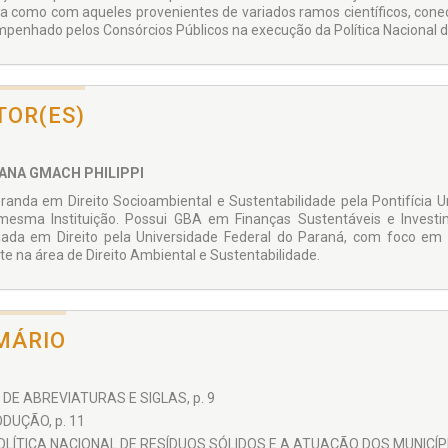
ica como com aqueles provenientes de variados ramos científicos, conec
penhado pelos Consórcios Públicos na execução da Política Nacional d
TOR(ES)
ANA GMACH PHILIPPI
randa em Direito Socioambiental e Sustentabilidade pela Pontifícia U
mesma Instituição. Possui GBA em Finanças Sustentáveis e Investi
ada em Direito pela Universidade Federal do Paraná, com foco em D
te na área de Direito Ambiental e Sustentabilidade.
MÁRIO
 DE ABREVIATURAS E SIGLAS, p. 9
DUÇÃO, p. 11
OLÍTICA NACIONAL DE RESÍDUOS SÓLIDOS E A ATUAÇÃO DOS MUNICÍPIO