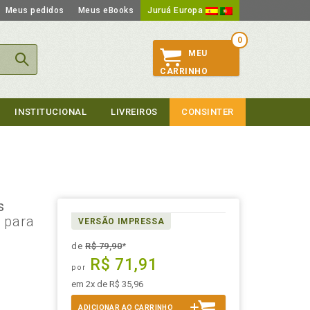
Meus pedidos
Meus eBooks
Juruá Europa
0
MEU
CARRINHO
INSTITUCIONAL
LIVREIROS
CONSINTER
s
 para
VERSÃO IMPRESSA
de
R$ 79,90
*
R$ 71,91
por
em 2x de R$ 35,96
ADICIONAR AO CARRINHO