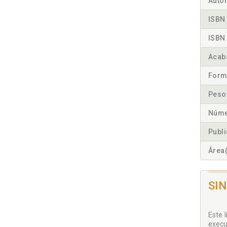
Autor
ISBN 
ISBN 
Acab
Form
Peso
Núme
Publ
Área(
SI
Este 
execu