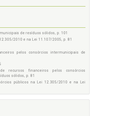
IOS INTERMUNICIPAIS DE RESÍDUOS SÓLIDOS, p.
unicipais de resíduos sólidos, p. 101
 12.305/2010 e na Lei 11.107/2005, p. 81
nceiros pelos consórcios intermunicipais de
5
 de recursos financeiros pelos consórcios
duos sólidos, p. 81
sórcios públicos na Lei 12.305/2010 e na Lei
s sólidos, p. 71