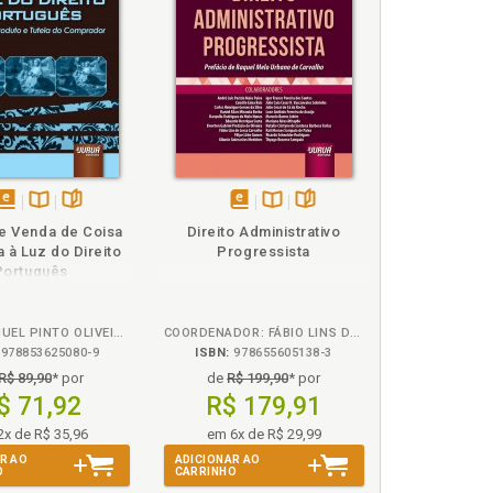
órcios públicos na Lei 12.305/2010 e na Lei
órcios públicos na Lei 12.305/2010 e na Lei
disponível
Disponível
páginas
disponível
Disponível
páginas
e Venda de Coisa
Direito Administrativo
em
na
em
na
 à Luz do Direito
Progressista
eBook
B.V.
eBook
B.V.
Português
ambientais, p. 71
NUNO MANUEL PINTO OLIVEIRA
COORDENADOR: FÁBIO LINS DE LESSA CARVALHO
 aos municípios, p. 24
978853625080-9
ISBN:
978655605138-3
icípios, p. 17
R$ 89,90
* por
de
R$ 199,90
* por
$ 71,92
R$ 179,91
2x de R$ 35,96
em 6x de R$ 29,99
R AO
ADICIONAR AO
O
CARRINHO