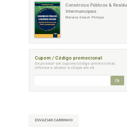
Consórcios Públicos & Resídu
-
+
Intermunicipais
Mariana Gmach Philippi
Cupom / Código promocional:
Se possuir um cupom/código promocional,
informe-o abaixo e clique em ok
Ok
ESVAZIAR CARRINHO