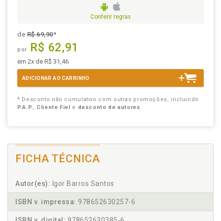
Conferir regras
de
R$ 69,90
*
R$ 62,91
por
em 2x de R$ 31,46
ADICIONAR AO CARRINHO
* Desconto não cumulativo com outras promoções, incluindo
P.A.P.
,
Cliente Fiel
e
desconto de autores
FICHA TÉCNICA
Autor(es):
Igor Barros Santos
ISBN v. impressa:
978652630257-6
ISBN v. digital:
978652630385-6