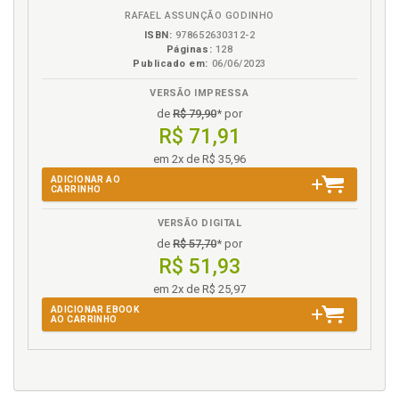
RAFAEL ASSUNÇÃO GODINHO
Trajetória histórica da educação escolar indígena no
ISBN:
978652630312-2
Brasil, p. 21
Páginas:
128
Publicado em:
06/06/2023
V
VERSÃO IMPRESSA
de
R$ 79,90
* por
Vida cotidiana. Educação informal e vida cotidiana,
R$ 71,91
p. 64
Vozes do processo de formação: as percepções das
em 2x de R$ 35,96
lideranças indígenas, p. 96
ADICIONAR AO
CARRINHO
VERSÃO DIGITAL
de
R$ 57,70
* por
R$ 51,93
em 2x de R$ 25,97
ADICIONAR EBOOK
AO CARRINHO