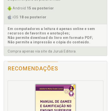
Educação indígena: das modalidades educacionais
gerais ao contexto histórico e normativo, p. 17
Android
15 ou posterior
Educação informal e não formal indígena: saberes e
iOS
18 ou posterior
fazeres, p. 59
Educação informal e vida cotidiana, p. 64
Em computadores a leitura é apenas online e sem
Educação não formal e o caráter educativo do
recursos de favoritos e anotações;
movimento social indígena, p. 75
Não permite download do livro em formato PDF;
Educação. Direito à educação e as modalidades
Não permite a impressão e cópia do conteúdo.
educacionais, p. 18
Compra apenas via site da Juruá Editora.
Educação. Educação escolar indígena: contexto
histórico e acepções, p. 21
Educação. Educação indígena: das modalidades
RECOMENDAÇÕES
educacionais gerais ao contexto histórico e
normativo, p. 17
Educação. Panorama normativo da educação
escolar indígena, p. 38
Educação. Trajetória histórica da educação escolar
indígena no Brasil, p. 21
Escola. Panorama normativo da educação escolar
indígena, p. 38