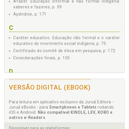
Afazer. Educação informal e não formal indígena:
3.2.1 "Ser/Considerar-se Liderança Indígena", p. 96
saberes e fazeres, p. 59
3.2.2 "Educação Escolar e Representatividade", p. 119
Apêndice, p. 171
3.2.3 "Educação Informal e Formação de Liderança", p.
127
C
3.2.4 "Tomada de Decisões e Mobilização", p. 137
3.2.5 "Educação Não Formal e Formação de
Caráter educativo. Educação não formal e o caráter
Lideranças", p. 141
educativo do movimento social indígena, p. 75
3.2.6 "As Lideranças Indígenas do Futuro", p. 149
Certificado do comitê de ética em pesquisa, p. 172
4 CONSIDERAÇÕES FINAIS, p. 155
Considerações finais, p. 155
REFERÊNCIAS, p. 165
APÊNDICE, p. 171
D
CERTIFICADO DO COMITÊ DE ÉTICA EM PESQUISA, p. 172
Direito à educação e as modalidades educacionais,
VERSÃO DIGITAL (EBOOK)
p. 18
E
Para leitura em aplicativo exclusivo da Juruá Editora -
Juruá eBooks - para
Smartphones e Tablets
rodando
Educação escolar indígena: contexto histórico e
iOS e Android.
Não compatível KINDLE, LEV, KOBO e
acepções, p. 21
outros e-Readers
.
Educação indígena. Modalidades, p. 32
Disponível para as plataformas: