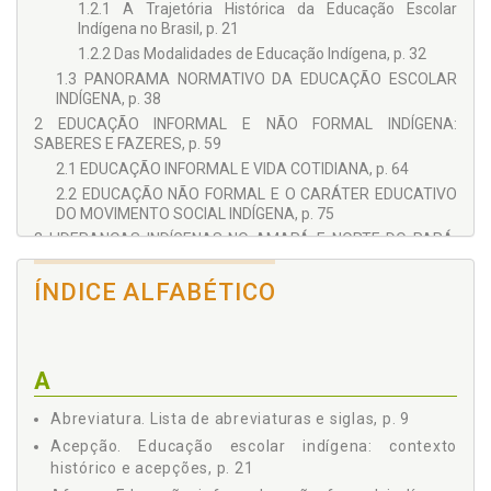
1.2.1 A Trajetória Histórica da Educação Escolar
Indígena no Brasil, p. 21
1.2.2 Das Modalidades de Educação Indígena, p. 32
1.3 PANORAMA NORMATIVO DA EDUCAÇÃO ESCOLAR
INDÍGENA, p. 38
2 EDUCAÇÃO INFORMAL E NÃO FORMAL INDÍGENA:
SABERES E FAZERES, p. 59
2.1 EDUCAÇÃO INFORMAL E VIDA COTIDIANA, p. 64
2.2 EDUCAÇÃO NÃO FORMAL E O CARÁTER EDUCATIVO
DO MOVIMENTO SOCIAL INDÍGENA, p. 75
3 LIDERANÇAS INDÍGENAS NO AMAPÁ E NORTE DO PARÁ:
VOZES DO PROCESSO DE FORMAÇÃO, p. 87
3.1 O PERCURSO METODOLÓGICO, p. 87
ÍNDICE ALFABÉTICO
3.1.1 Do Contexto Indígena do Amapá e Norte do Pará,
p. 87
3.1.2 Da Abordagem, p. 91
A
3.1.3 Método: Pesquisa Narrativa, p. 91
3.1.4 Procedimentos e Instrumentos, p. 93
Abreviatura. Lista de abreviaturas e siglas, p. 9
3.1.5 Da Análise de Conteúdo, p. 95
Acepção. Educação escolar indígena: contexto
3.2 VOZES DO PROCESSO DE FORMAÇÃO: AS
histórico e acepções, p. 21
PERCEPÇÕES DAS LIDERANÇAS INDÍGENAS, p. 96