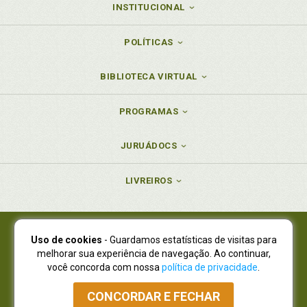
INSTITUCIONAL
POLÍTICAS
BIBLIOTECA VIRTUAL
PROGRAMAS
JURUÁDOCS
LIVREIROS
Uso de cookies
- Guardamos estatísticas de visitas para
Juruá Editora Ltda., CNPJ 77.535.508/0001-19
melhorar sua experiência de navegação. Ao continuar,
Juruá Informática Ltda., CNPJ 01.701.561/0001-80
você concorda com nossa
política de privacidade
.
NOVO ENDEREÇO:
R. Flávio Dallegrave, 7665, São Lourenço |
Curitiba - Paraná - CEP 82210-310
CONCORDAR E FECHAR
Atendimento: (41) 4009-3900
|
Vendas Atacado: (41) 4009-3939
|