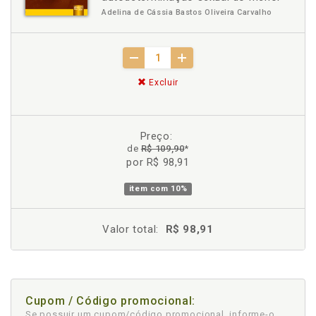
Adelina de Cássia Bastos Oliveira Carvalho
Excluir
Preço:
de
R$ 109,90
*
por R$ 98,91
item com
10%
Valor total:
R$ 98,91
Cupom / Código promocional:
Se possuir um cupom/código promocional, informe-o