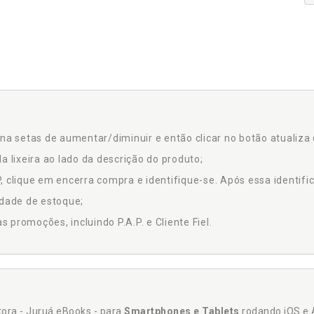
na setas de aumentar/diminuir e então clicar no botão atualiza 
a lixeira ao lado da descrição do produto;
 clique em encerra compra e identifique-se. Após essa identific
idade de estoque;
promoções, incluindo P.A.P. e Cliente Fiel.
itora - Juruá eBooks - para
Smartphones e Tablets
rodando iOS e 