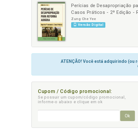
Perícias de Desapropriação p
-
+
Casos Práticos - 2ª Edição - 
Zung Che Yee
Versão Digital
ATENÇÃO! Você está adquirindo (ou re
Cupom / Código promocional:
Se possuir um cupom/código promocional,
informe-o abaixo e clique em ok
Ok