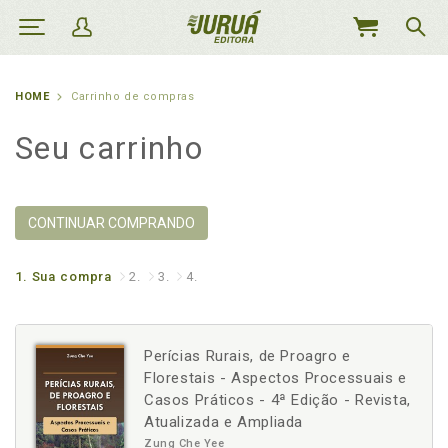
MEU
CARRINHO
HOME
Carrinho de compras
Seu carrinho
CONTINUAR COMPRANDO
1.
Sua compra
2.
3.
4.
Perícias Rurais, de Proagro e
Florestais - Aspectos Processuais e
Casos Práticos - 4ª Edição - Revista,
Atualizada e Ampliada
Zung Che Yee