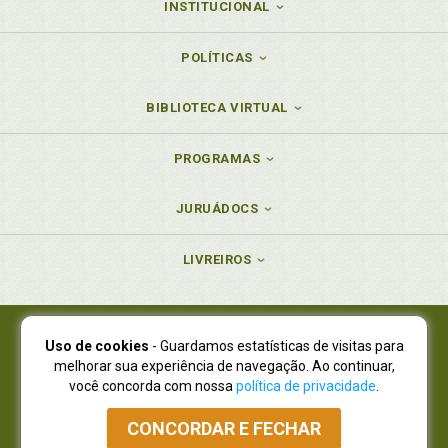
INSTITUCIONAL
POLÍTICAS
BIBLIOTECA VIRTUAL
PROGRAMAS
JURUÁDOCS
LIVREIROS
Uso de cookies
- Guardamos estatísticas de visitas para
Juruá Editora Ltda., CNPJ 77.535.508/0001-19
melhorar sua experiência de navegação. Ao continuar,
Juruá Informática Ltda., CNPJ 01.701.561/0001-80
você concorda com nossa
política de privacidade
.
NOVO ENDEREÇO:
R. Flávio Dallegrave, 7665, São Lourenço |
Curitiba - Paraná - CEP 82210-310
CONCORDAR E FECHAR
Atendimento: (41) 4009-3900
|
Vendas Atacado: (41) 4009-3939
|