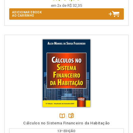
em 2x de R$ 32,35
ADICIONAR EBOOK
AO CARRINHO
Disponível
páginas
Cálculos no Sistema Financeiro da Habitação
na
13ª EDIÇÃO