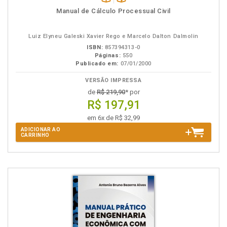
Disponível
páginas
Manual de Cálculo Processual Civil
na
B.V.
Luiz Elyneu Galeski Xavier Rego e Marcelo Dalton Dalmolin
ISBN:
857394313-0
Páginas:
550
Publicado em:
07/01/2000
VERSÃO IMPRESSA
de
R$ 219,90
* por
R$ 197,91
em 6x de R$ 32,99
ADICIONAR AO
CARRINHO