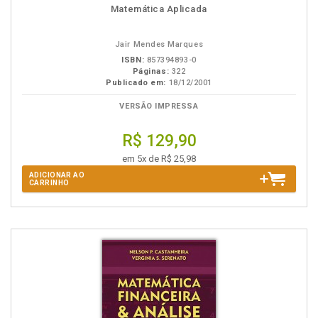
Disponível
páginas
Matemática Aplicada
na
B.V.
Jair Mendes Marques
ISBN:
857394893-0
Páginas:
322
Publicado em:
18/12/2001
VERSÃO IMPRESSA
R$ 129,90
em 5x de R$ 25,98
ADICIONAR AO
CARRINHO