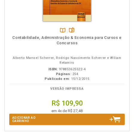
Disponível
páginas
Contabilidade, Administração & Economia para Cursos e
na
Concursos
B.V.
Alberto Manoel Scherrer, Rodrigo Nascimento Scherrer e Wiliam
Retamiro
ISBN:
978853625522-4
Páginas:
254
Publicado em:
15/12/2015
VERSÃO IMPRESSA
R$ 109,90
em 4x de R$ 27,48
ADICIONAR AO
CARRINHO