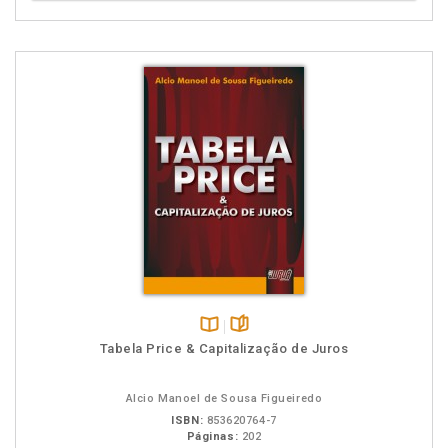
Disponível
páginas
Tabela Price & Capitalização de Juros
na
B.V.
Alcio Manoel de Sousa Figueiredo
ISBN:
853620764-7
Páginas:
202