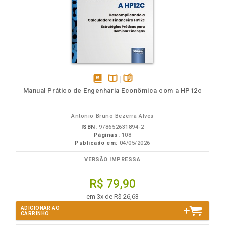
disponível
Disponível
páginas
Manual Prático de Engenharia Econômica com a HP12c
em
na
eBook
B.V.
Antonio Bruno Bezerra Alves
ISBN:
978652631894-2
Páginas:
108
Publicado em:
04/05/2026
VERSÃO IMPRESSA
R$ 79,90
em 3x de R$ 26,63
ADICIONAR AO
CARRINHO