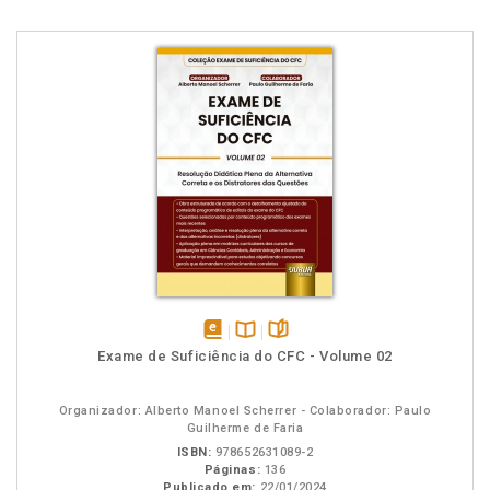
disponível
Disponível
páginas
Exame de Suficiência do CFC - Volume 02
em
na
eBook
B.V.
Organizador: Alberto Manoel Scherrer - Colaborador: Paulo
Guilherme de Faria
ISBN:
978652631089-2
Páginas:
136
Publicado em:
22/01/2024