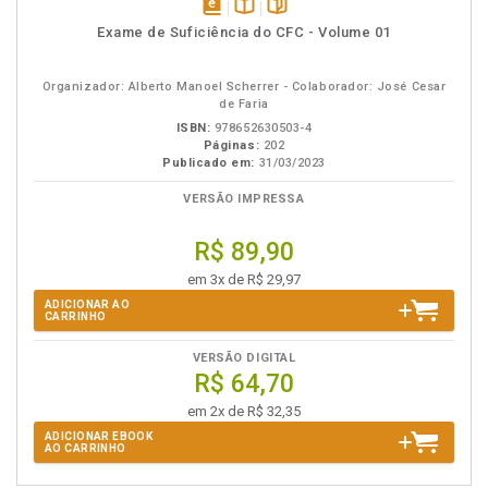
disponível
Disponível
páginas
Exame de Suficiência do CFC - Volume 01
em
na
eBook
B.V.
Organizador: Alberto Manoel Scherrer - Colaborador: José Cesar
de Faria
ISBN:
978652630503-4
Páginas:
202
Publicado em:
31/03/2023
VERSÃO IMPRESSA
R$ 89,90
em 3x de R$ 29,97
ADICIONAR AO
CARRINHO
VERSÃO DIGITAL
R$ 64,70
em 2x de R$ 32,35
ADICIONAR EBOOK
AO CARRINHO