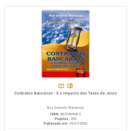
Disponível
páginas
Contratos Bancários - E o Impacto das Taxas de Juros
na
B.V.
Ruy Orlando Mereniuk
ISBN:
857394908-2
Páginas:
200
Publicado em:
30/07/2002