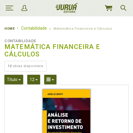
MEU
CARRINHO
Contabilidade
HOME
Matemática Financeira e Cálculos
CONTABILIDADE
MATEMÁTICA FINANCEIRA E
CÁLCULOS
12
obras disponíveis
Toggle Dropdown
Toggle Dropdown
Toggle Dropdown
Título
12