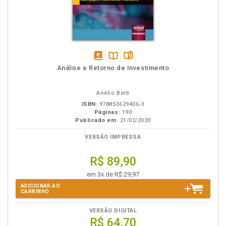
disponível
Disponível
páginas
Análise e Retorno de Investimento
em
na
eBook
B.V.
Anélio Berti
ISBN:
978853629406-3
Páginas:
190
Publicado em:
21/02/2020
VERSÃO IMPRESSA
R$ 89,90
em 3x de R$ 29,97
ADICIONAR AO
CARRINHO
VERSÃO DIGITAL
R$ 64,70