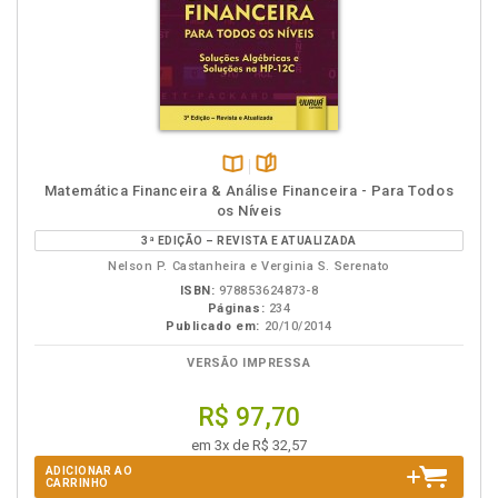
Disponível
páginas
Matemática Financeira & Análise Financeira - Para Todos
na
os Níveis
B.V.
3ª EDIÇÃO – REVISTA E ATUALIZADA
Nelson P. Castanheira e Verginia S. Serenato
ISBN:
978853624873-8
Páginas:
234
Publicado em:
20/10/2014
VERSÃO IMPRESSA
R$ 97,70
em 3x de R$ 32,57
ADICIONAR AO
CARRINHO