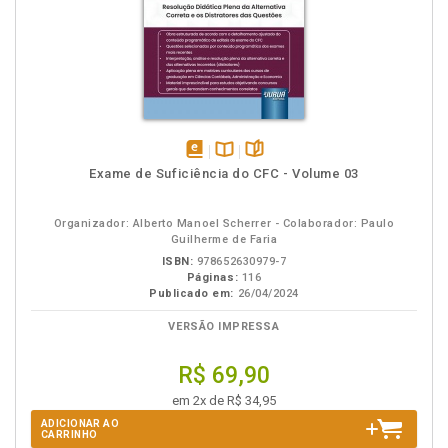
disponível
Disponível
páginas
Exame de Suficiência do CFC - Volume 03
em
na
eBook
B.V.
Organizador: Alberto Manoel Scherrer - Colaborador: Paulo
Guilherme de Faria
ISBN:
978652630979-7
Páginas:
116
Publicado em:
26/04/2024
VERSÃO IMPRESSA
R$ 69,90
em 2x de R$ 34,95
ADICIONAR AO
CARRINHO