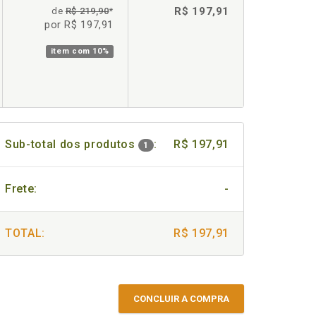
R$ 197,91
de
R$ 219,90
*
por R$ 197,91
item com
10%
Sub-total dos produtos
:
R$ 197,91
1
Frete:
-
TOTAL:
R$ 197,91
CONCLUIR A COMPRA