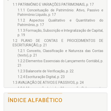
Engenharia Econômica, pela UniSant’Anna – Campus
1.1 PATRIMÔNIO E VARIAÇÕES PATRIMONIAIS, p. 17
Santana – São Paulo/SP. Bacharel em Ciências Contábeis
1.1.1 Conceituação de Patrimônio: Ativo, Passivo e
pela UNIP e Ciências Econômicas pela UNIVAP – São José
Patrimônio Líquido, p. 17
dos Campos/SP. Contador inscrito no CRC.SP. Docente junto
à Universidade do Vale do Paraíba (UNIVAP) nos cursos de
1.1.2 Aspectos Qualitativo e Quantitativo do
ciências contábeis e administração de empresas. Executivo
Patrimônio, p. 17
de finanças com atuação em grandes empresas como
1.1.3 Formação, Subscrição e Integralização de Capital,
Kodak, Johnson & Johnson e Fundação Valeparaibana de
p. 19
Ensino (FVE). Consultor contábil-financeiro e empresarial.
1.2 PLANO DE CONTAS E PROCEDIMENTOS DE
ESCRITURAÇÃO, p. 21
1.2.1 Conceito, Classificação e Natureza das Contas
(texto), p. 21
1.2.2 Elementos Essenciais do Lançamento Contábil, p.
21
1.2.3 Balancete de Verificação, p. 22
1.2.4 Escrituração Digital, p. 23
1.3 AVALIAÇÃO DE ATIVOS E PASSIVOS, p. 24
1.3.1 Mensuração Inicial e Mensuração Subsequente,
p. 26
1.3.2 Custo Histórico e Custo Corrente, p. 28
ÍNDICE ALFABÉTICO
1.3.3 Valor Realizável ou Valor de Liquidação e Valor
Presente, p. 30