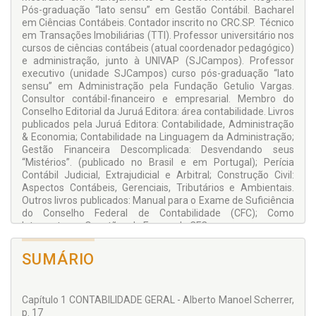
Pós-graduação “lato sensu” em Gestão Contábil. Bacharel
dos conteúdos.
em Ciências Contábeis. Contador inscrito no CRC.SP. Técnico
em Transações Imobiliárias (TTI). Professor universitário nos
cursos de ciências contábeis (atual coordenador pedagógico)
e administração, junto à UNIVAP (SJCampos). Professor
executivo (unidade SJCampos) curso pós-graduação “lato
sensu” em Administração pela Fundação Getulio Vargas.
Consultor contábil-financeiro e empresarial. Membro do
Conselho Editorial da Juruá Editora: área contabilidade. Livros
publicados pela Juruá Editora: Contabilidade, Administração
& Economia; Contabilidade na Linguagem da Administração;
Gestão Financeira Descomplicada: Desvendando seus
“Mistérios”. (publicado no Brasil e em Portugal); Perícia
Contábil Judicial, Extrajudicial e Arbitral; Construção Civil:
Aspectos Contábeis, Gerenciais, Tributários e Ambientais.
Outros livros publicados: Manual para o Exame de Suficiência
do Conselho Federal de Contabilidade (CFC); Como
Interpretar as Questões do Exame do CFC.
COLABORADOR:
SUMÁRIO
JOSÉ CESAR DE FARIA
Mestrado em Ciências Contábeis, pela Pontifícia
Universidade Católica (PUC-SP). MBA – Controller, pela
Capítulo 1 CONTABILIDADE GERAL - Alberto Manoel Scherrer,
FIPECAFI-USP/SP. Pós-graduação “lato sensu” em
p. 17