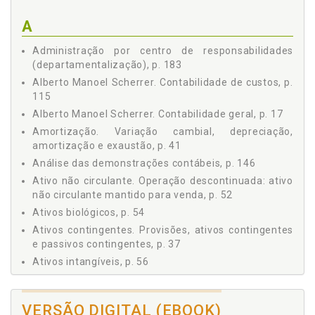
1.3.4 Valor Justo NBC TG 46 (R2), p. 32
A
1.3.5 Redução ao Valor Recuperável: Ativo Imobilizado
NBC TG 01 (R4), p. 33
Administração por centro de responsabilidades
1.3.6 Método de Equivalência Patrimonial, p. 35
(departamentalização), p. 183
1.3.7 Provisões, Ativos Contingentes e Passivos
Alberto Manoel Scherrer. Contabilidade de custos, p.
Contingentes, p. 37
115
1.3.8 Variação Cambial, Depreciação, Amortização e
Exaustão, p. 41
Alberto Manoel Scherrer. Contabilidade geral, p. 17
1.4 MENSURAÇÃO E RECONHECIMENTO DE OPERAÇÕES,
Amortização. Variação cambial, depreciação,
p. 44
amortização e exaustão, p. 41
1.4.1 Normatização, Conceito, Mensuração e
Análise das demonstrações contábeis, p. 146
Reconhecimento de Transações (texto), p. 45
Ativo não circulante. Operação descontinuada: ativo
1.4.1.1 Receita de Contrato com Cliente - NBC TG
não circulante mantido para venda, p. 52
47, p. 45
Ativos biológicos, p. 54
1.4.2 Operação com Mercadorias, p. 48
Ativos contingentes. Provisões, ativos contingentes
1.4.3 Operação Descontinuada: Ativo Não Circulante
Mantido para Venda, p. 52
e passivos contingentes, p. 37
1.4.4 Reconhecimento de Passivo: Operações com
Ativos intangíveis, p. 56
Folha de Pagamento, p. 53
Ativos. Avaliação de ativos e passivos:, p. 24
1.4.5 Ativos Biológicos, p. 54
Avaliação de ativos e passivos:, p. 24
1.4.6 Ativos Intangíveis, p. 56
VERSÃO DIGITAL (EBOOK)
Avaliação de desempenho, p. 180