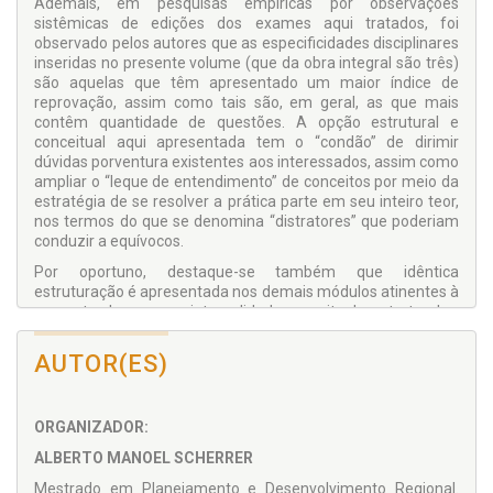
Ademais, em pesquisas empíricas por observações
sistêmicas de edições dos exames aqui tratados, foi
observado pelos autores que as especificidades disciplinares
inseridas no presente volume (que da obra integral são três)
são aquelas que têm apresentado um maior índice de
reprovação, assim como tais são, em geral, as que mais
contêm quantidade de questões. A opção estrutural e
conceitual aqui apresentada tem o “condão” de dirimir
dúvidas porventura existentes aos interessados, assim como
ampliar o “leque de entendimento” de conceitos por meio da
estratégia de se resolver a prática parte em seu inteiro teor,
nos termos do que se denomina “distratores” que poderiam
conduzir a equívocos.
Por oportuno, destaque-se também que idêntica
estruturação é apresentada nos demais módulos atinentes à
presente obra em sua integralidade conceitual e estrutural.
Os autores reafirmam que os elementos apresentados em
AUTOR(ES)
essência e forma na presente obra a tornam apta a ser
adotada como bibliografia básica e/ou complementar em
cursos de ciências contábeis, assim como para cursos das
áreas de negócios em geral, tais como: administração,
ORGANIZADOR:
economia e tecnólogos correlatos, dada sua abrangência
ALBERTO MANOEL SCHERRER
estrutural, conceitual e prática.
Mestrado em Planejamento e Desenvolvimento Regional.
Os autores desejam boa leitura e excelente aproveitamento