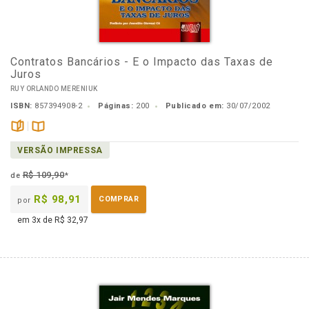
Contratos Bancários - E o Impacto das Taxas de
Juros
RUY ORLANDO MERENIUK
ISBN:
857394908-2
Páginas:
200
Publicado em:
30/07/2002
páginas
Disponível
VERSÃO IMPRESSA
na
B.V.
R$ 109,90
de
*
R$ 98,91
COMPRAR
por
em 3x de R$ 32,97