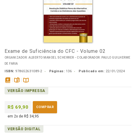
Exame de Suficiência do CFC - Volume 02
ORGANIZADOR: ALBERTO MANOEL SCHERRER - COLABORADOR: PAULO GUILHERME
DE FARIA
ISBN:
978652631089-2
Páginas:
136
Publicado em:
22/01/2024
disponível
páginas
Disponível
VERSÃO IMPRESSA
em
na
eBook
B.V.
R$ 69,90
COMPRAR
em 2x de R$ 34,95
VERSÃO DIGITAL