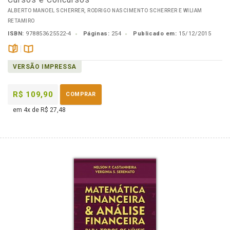
ALBERTO MANOEL SCHERRER, RODRIGO NASCIMENTO SCHERRER E WILIAM
RETAMIRO
ISBN:
978853625522-4
Páginas:
254
Publicado em:
15/12/2015
páginas
Disponível
VERSÃO IMPRESSA
na
B.V.
R$ 109,90
COMPRAR
em 4x de R$ 27,48