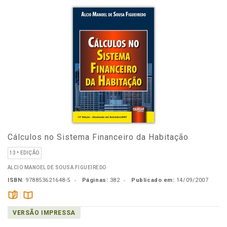
Cálculos no Sistema Financeiro da Habitação
13ª EDIÇÃO
ALCIO MANOEL DE SOUSA FIGUEIREDO
ISBN:
978853621648-5
Páginas:
382
Publicado em:
14/09/2007
páginas
Disponível
VERSÃO IMPRESSA
na
B.V.