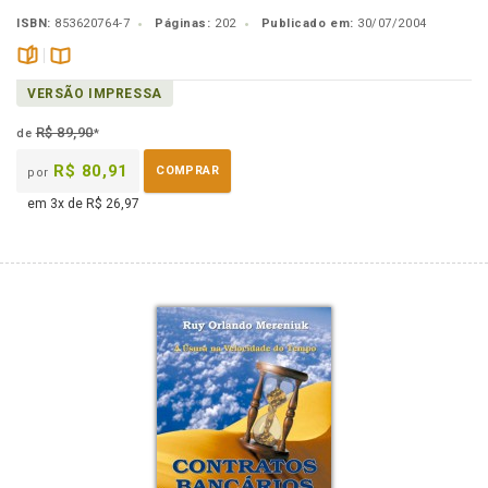
ISBN:
853620764-7
Páginas:
202
Publicado em:
30/07/2004
páginas
Disponível
VERSÃO IMPRESSA
na
B.V.
R$ 89,90
de
*
R$ 80,91
COMPRAR
por
em 3x de R$ 26,97