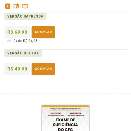
disponível
páginas
Disponível
VERSÃO IMPRESSA
em
na
eBook
B.V.
R$ 69,90
COMPRAR
em 2x de R$ 34,95
VERSÃO DIGITAL
R$ 49,90
COMPRAR