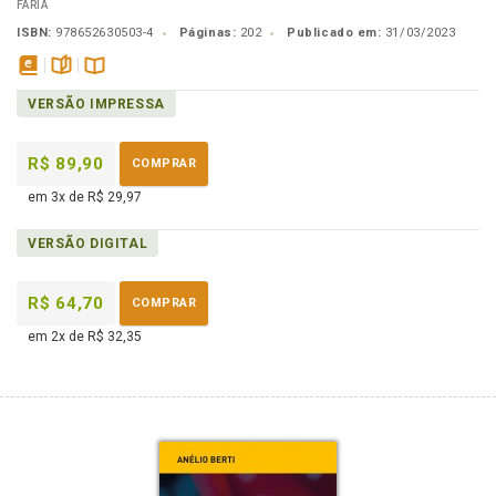
FARIA
ISBN:
978652630503-4
Páginas:
202
Publicado em:
31/03/2023
disponível
páginas
Disponível
VERSÃO IMPRESSA
em
na
eBook
B.V.
R$ 89,90
COMPRAR
em 3x de R$ 29,97
VERSÃO DIGITAL
R$ 64,70
COMPRAR
em 2x de R$ 32,35