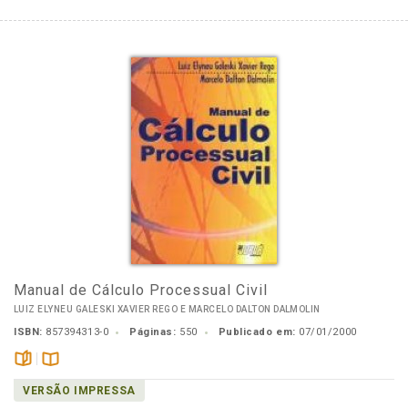
Manual de Cálculo Processual Civil
LUIZ ELYNEU GALESKI XAVIER REGO E MARCELO DALTON DALMOLIN
ISBN:
857394313-0
Páginas:
550
Publicado em:
07/01/2000
páginas
Disponível
VERSÃO IMPRESSA
na