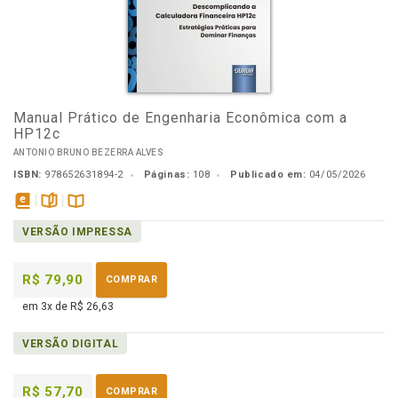
Manual Prático de Engenharia Econômica com a
HP12c
ANTONIO BRUNO BEZERRA ALVES
ISBN:
978652631894-2
Páginas:
108
Publicado em:
04/05/2026
disponível
páginas
Disponível
VERSÃO IMPRESSA
em
na
eBook
B.V.
R$ 79,90
COMPRAR
em 3x de R$ 26,63
VERSÃO DIGITAL
R$ 57,70
COMPRAR