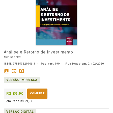
Análise e Retorno de Investimento
ANÉLIO BERTI
ISBN:
978853629406-3
Páginas:
190
Publicado em:
21/02/2020
disponível
páginas
Disponível
VERSÃO IMPRESSA
em
na
eBook
B.V.
R$ 89,90
COMPRAR
em 3x de R$ 29,97
VERSÃO DIGITAL