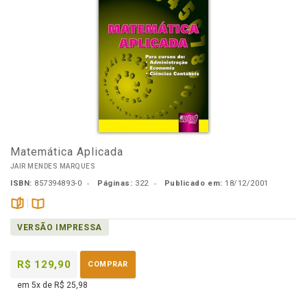
Matemática Aplicada
JAIR MENDES MARQUES
ISBN:
857394893-0
Páginas:
322
Publicado em:
18/12/2001
páginas
Disponível
VERSÃO IMPRESSA
na
B.V.
R$ 129,90
COMPRAR
em 5x de R$ 25,98