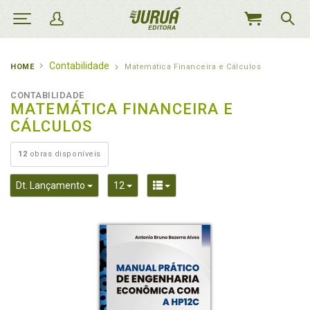
MEU
CARRINHO
Contabilidade
HOME
Matemática Financeira e Cálculos
CONTABILIDADE
MATEMÁTICA FINANCEIRA E
CÁLCULOS
12
obras disponíveis
Toggle Dropdown
Toggle Dropdown
Toggle Dropdown
Dt. Lançamento
12