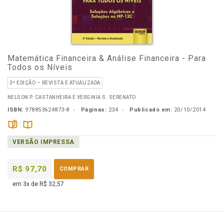
Matemática Financeira & Análise Financeira - Para
Todos os Níveis
3ª EDIÇÃO – REVISTA E ATUALIZADA
NELSON P. CASTANHEIRA E VERGINIA S. SERENATO
ISBN:
978853624873-8
Páginas:
234
Publicado em:
20/10/2014
páginas
Disponível
VERSÃO IMPRESSA
na
B.V.
R$ 97,70
COMPRAR
em 3x de R$ 32,57