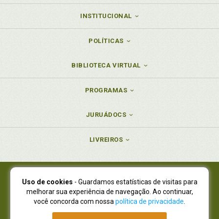
INSTITUCIONAL
POLÍTICAS
BIBLIOTECA VIRTUAL
PROGRAMAS
JURUÁDOCS
LIVREIROS
Uso de cookies
- Guardamos estatísticas de visitas para
Juruá Editora Ltda., CNPJ 77.535.508/0001-19
melhorar sua experiência de navegação. Ao continuar,
Juruá Informática Ltda., CNPJ 01.701.561/0001-80
você concorda com nossa
política de privacidade
.
NOVO ENDEREÇO:
R. Flávio Dallegrave, 7665, São Lourenço |
Curitiba - Paraná - CEP 82210-310