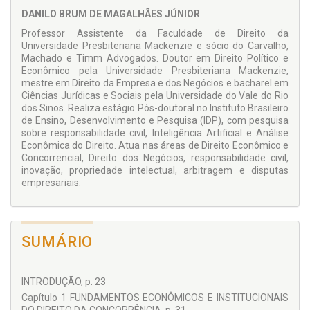
propõe uma releitura funcional da responsabilidade civil
DANILO BRUM DE MAGALHÃES JÚNIOR
concorrencial, orientada à internalização de custos sociais, à
Professor Assistente da Faculdade de Direito da
prevenção de ilícitos, à redução da subdissuasão e ao
Universidade Presbiteriana Mackenzie e sócio do Carvalho,
fortalecimento da integração entre
public
Machado e Timm Advogados. Doutor em Direito Político e
enforcement
e
private enforcement
. Trata-se de leitura
Econômico pela Universidade Presbiteriana Mackenzie,
relevante para pesquisadores, advogados, magistrados,
mestre em Direito da Empresa e dos Negócios e bacharel em
membros do CADE, estudantes de pós-graduação e
Ciências Jurídicas e Sociais pela Universidade do Vale do Rio
profissionais interessados em Direito Concorrencial,
dos Sinos. Realiza estágio Pós-doutoral no Instituto Brasileiro
responsabilidade civil, regulação econômica e Análise
de Ensino, Desenvolvimento e Pesquisa (IDP), com pesquisa
Econômica do Direito.
sobre responsabilidade civil, Inteligência Artificial e Análise
Econômica do Direito. Atua nas áreas de Direito Econômico e
Concorrencial, Direito dos Negócios, responsabilidade civil,
inovação, propriedade intelectual, arbitragem e disputas
empresariais.
SUMÁRIO
INTRODUÇÃO, p. 23
Capítulo 1 FUNDAMENTOS ECONÔMICOS E INSTITUCIONAIS