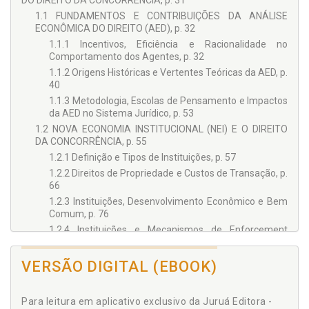
DO DIREITO DA CONCORRÊNCIA, p. 31
1.1 FUNDAMENTOS E CONTRIBUIÇÕES DA ANÁLISE
ECONÔMICA DO DIREITO (AED), p. 32
1.1.1 Incentivos, Eficiência e Racionalidade no
Comportamento dos Agentes, p. 32
1.1.2 Origens Históricas e Vertentes Teóricas da AED, p.
40
1.1.3 Metodologia, Escolas de Pensamento e Impactos
da AED no Sistema Jurídico, p. 53
1.2 NOVA ECONOMIA INSTITUCIONAL (NEI) E O DIREITO
DA CONCORRÊNCIA, p. 55
1.2.1 Definição e Tipos de Instituições, p. 57
1.2.2 Direitos de Propriedade e Custos de Transação, p.
66
1.2.3 Instituições, Desenvolvimento Econômico e Bem
Comum, p. 76
1.2.4 Instituições e Mecanismos de Enforcement
Concorrencial, p. 79
1.3 CONCLUSÃO PARCIAL, p. 83
VERSÃO DIGITAL (EBOOK)
Capítulo 2 ENFORCEMENT CONCORRENCIAL NO BRASIL:
TEORIA E INSTITUIÇÕES, p. 85
Para leitura em aplicativo exclusivo da Juruá Editora -
2.1 O DIREITO DA CONCORRÊNCIA COMO INSTRUMENTO