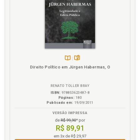
Disponível
páginas
Direito Político em Jürgen Habermas, O
na
B.V.
RENATO TOLLER BRAY
ISBN:
978853623487-8
Páginas:
180
Publicado em:
19/09/2011
VERSÃO IMPRESSA
de
R$ 99,90
* por
R$ 89,91
em 3x de R$ 29,97