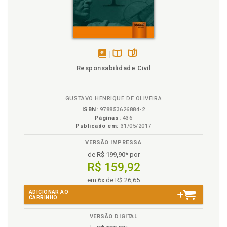
disponível
Disponível
páginas
Responsabilidade Civil
em
na
eBook
B.V.
GUSTAVO HENRIQUE DE OLIVEIRA
ISBN:
978853626884-2
Páginas:
436
Publicado em:
31/05/2017
VERSÃO IMPRESSA
de
R$ 199,90
* por
R$ 159,92
em 6x de R$ 26,65
ADICIONAR AO
CARRINHO
VERSÃO DIGITAL