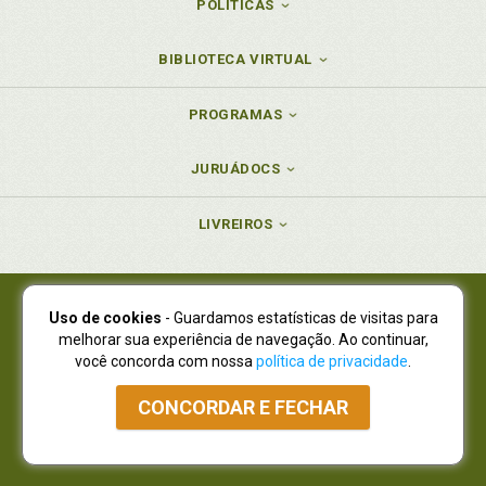
POLÍTICAS
BIBLIOTECA VIRTUAL
PROGRAMAS
JURUÁDOCS
LIVREIROS
Uso de cookies
- Guardamos estatísticas de visitas para
Juruá Editora Ltda., CNPJ 77.535.508/0001-19
melhorar sua experiência de navegação. Ao continuar,
Juruá Informática Ltda., CNPJ 01.701.561/0001-80
você concorda com nossa
política de privacidade
.
NOVO ENDEREÇO:
R. Flávio Dallegrave, 7665, São Lourenço |
Curitiba - Paraná - CEP 82210-310
CONCORDAR E FECHAR
Atendimento: (41) 4009-3900
|
Vendas Atacado: (41) 4009-3939
|
Atendimento via Whatsapp
NÃO DISPOMOS MAIS DE SHOWROOW