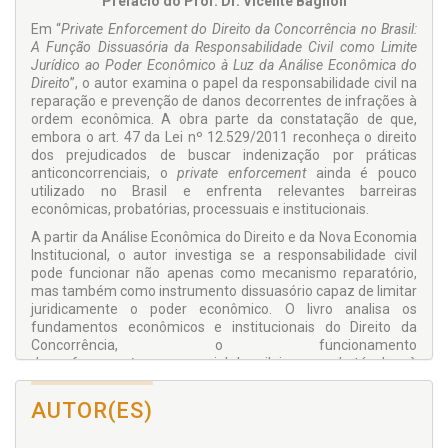
Prefácio do Prof. Dr. Vicente Bagnoli
Em “
Private Enforcement do Direito da Concorrência no Brasil:
A Função Dissuasória da Responsabilidade Civil como Limite
Jurídico ao Poder Econômico à Luz da Análise Econômica do
Direito
”, o autor examina o papel da responsabilidade civil na
reparação e prevenção de danos decorrentes de infrações à
ordem econômica. A obra parte da constatação de que,
embora o art. 47 da Lei nº 12.529/2011 reconheça o direito
dos prejudicados de buscar indenização por práticas
anticoncorrenciais, o
private enforcement
ainda é pouco
utilizado no Brasil e enfrenta relevantes barreiras
econômicas, probatórias, processuais e institucionais.
A partir da Análise Econômica do Direito e da Nova Economia
Institucional, o autor investiga se a responsabilidade civil
pode funcionar não apenas como mecanismo reparatório,
mas também como instrumento dissuasório capaz de limitar
juridicamente o poder econômico. O livro analisa os
fundamentos econômicos e institucionais do Direito da
Concorrência, o funcionamento
do
enforcement
concorrencial brasileiro, os obstáculos à
atuação privada e os efeitos da Lei nº 14.470/2022,
especialmente no que se refere à reparação em dobro em
AUTOR(ES)
casos de cartel e à disciplina do repasse de prejuízo.
Com linguagem técnica e abordagem interdisciplinar, a obra