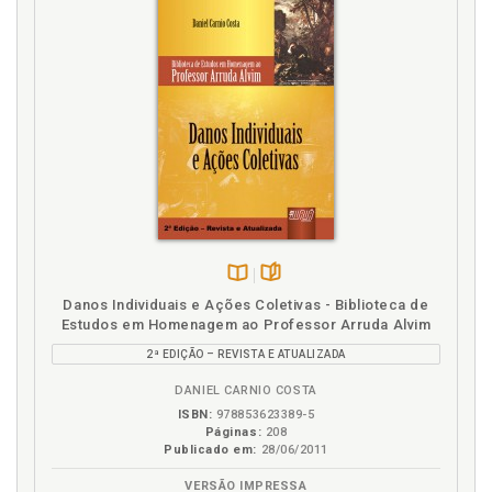
M
Mercado. Não colocação do produto no mercado, p.
51
N
Não colocação do produto no mercado, p. 51
Nexo causal, p. 37
P
Disponível
páginas
Produto. Não colocação do produto no mercado, p.
Danos Individuais e Ações Coletivas - Biblioteca de
na
51
Estudos em Homenagem ao Professor Arruda Alvim
B.V.
Produto. Responsabilidade pelo fato do produto ou
2ª EDIÇÃO – REVISTA E ATUALIZADA
serviço, p. 42
DANIEL CARNIO COSTA
Produtos e serviços, p. 29
ISBN:
978853623389-5
Páginas:
208
R
Publicado em:
28/06/2011
VERSÃO IMPRESSA
Referências, p. 83