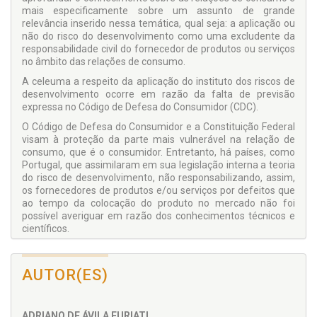
mais especificamente sobre um assunto de grande
relevância inserido nessa temática, qual seja: a aplicação ou
não do risco do desenvolvimento como uma excludente da
responsabilidade civil do fornecedor de produtos ou serviços
no âmbito das relações de consumo.
A celeuma a respeito da aplicação do instituto dos riscos de
desenvolvimento ocorre em razão da falta de previsão
expressa no Código de Defesa do Consumidor (CDC).
O Código de Defesa do Consumidor e a Constituição Federal
visam à proteção da parte mais vulnerável na relação de
consumo, que é o consumidor. Entretanto, há países, como
Portugal, que assimilaram em sua legislação interna a teoria
do risco de desenvolvimento, não responsabilizando, assim,
os fornecedores de produtos e/ou serviços por defeitos que
ao tempo da colocação do produto no mercado não foi
possível averiguar em razão dos conhecimentos técnicos e
científicos.
Sendo assim, há pertinência e atualidade da temática, uma
vez que se trata de assunto que suscita divergências legais,
AUTOR(ES)
doutrinárias e jurisprudenciais nos momentos atuais, a
exemplo do Brasil que não possui precedentes claros sobre a
matéria.
ADRIANO DE ÁVILA FURIATI