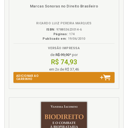
Disponível
páginas
Marcas Sonoras no Direito Brasileiro
T
na
B.V.
Terceiro. Culpa exclusiva da vítima ou de terceiro, p.
RICARDO LUIZ PEREIRA MARQUES
55
ISBN:
978853623014-6
Páginas:
174
V
Publicado em:
19/06/2010
VERSÃO IMPRESSA
Vítima. Culpa exclusiva da vítima ou de terceiro, p.
55
de
R$ 99,90
* por
R$ 74,93
em 2x de R$ 37,46
ADICIONAR AO
CARRINHO