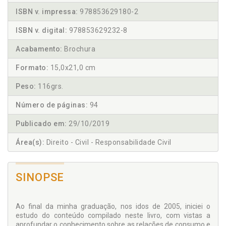
ISBN v. impressa:
978853629180-2
ISBN v. digital:
978853629232-8
Acabamento:
Brochura
Formato:
15,0x21,0 cm
Peso:
116grs.
Número de páginas:
94
Publicado em:
29/10/2019
Área(s):
Direito - Civil - Responsabilidade Civil
SINOPSE
Ao final da minha graduação, nos idos de 2005, iniciei o
estudo do conteúdo compilado neste livro, com vistas a
aprofundar o conhecimento sobre as relações de consumo e