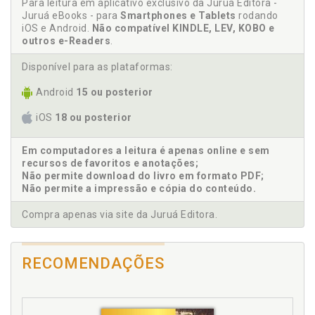
Para leitura em aplicativo exclusivo da Juruá Editora -
Dano, p. 40
Juruá eBooks - para
Smartphones e Tablets
rodando
iOS e Android.
Não compatível KINDLE, LEV, KOBO e
Defeito. Inexistência de defeito, p. 53
outros e-Readers
.
Desenvolvimento. Riscos de desenvolvimento, p. 61
Disponível para as plataformas:
E
Android
15 ou posterior
Elementos da responsabilidade, p. 33
iOS
18 ou posterior
F
Em computadores a leitura é apenas online e sem
recursos de favoritos e anotações;
Força maior. Caso fortuito ou força maior, p. 58
Não permite download do livro em formato PDF;
Fornecedor. Causas de exclusão de responsabilidade
Não permite a impressão e cópia do conteúdo.
civil do fornecedor no CDC, p. 50
Compra apenas via site da Juruá Editora.
Fornecedor. Conceito, p. 27
Fornecedor. Responsabilidade civil do fornecedor, p.
33
RECOMENDAÇÕES
I
Inexistência de defeito, p. 53