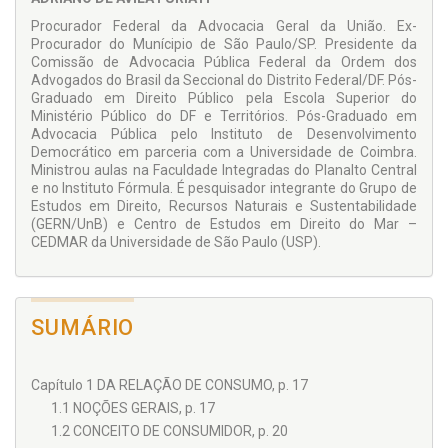
Assim, para justificar o entendimento final a respeito do
tema, perpasso pelos principais conceitos abarcados pelo
Procurador Federal da Advocacia Geral da União. Ex-
Código de Defesa do Consumidor e pela Constituição
Procurador do Munícipio de São Paulo/SP. Presidente da
Federal, a respeito de relação de consumo e
Comissão de Advocacia Pública Federal da Ordem dos
responsabilidade civil do fornecedor.
Advogados do Brasil da Seccional do Distrito Federal/DF. Pós-
Graduado em Direito Público pela Escola Superior do
Ao final, espero que o estudo, iniciado há mais de 10 anos, e
Ministério Público do DF e Territórios. Pós-Graduado em
atualizado na presente obra, possa despertar o interesse a
Advocacia Pública pelo Instituto de Desenvolvimento
estudantes e operadores do Direito que não tenham
Democrático em parceria com a Universidade de Coimbra.
conhecimento sobre o tema, bem como trazer novos
Ministrou aulas na Faculdade Integradas do Planalto Central
subsídios aos pesquisadores da área consumerista.
e no Instituto Fórmula. É pesquisador integrante do Grupo de
Estudos em Direito, Recursos Naturais e Sustentabilidade
(GERN/UnB) e Centro de Estudos em Direito do Mar –
CEDMAR da Universidade de São Paulo (USP).
SUMÁRIO
Capítulo 1 DA RELAÇÃO DE CONSUMO, p. 17
1.1 NOÇÕES GERAIS, p. 17
1.2 CONCEITO DE CONSUMIDOR, p. 20