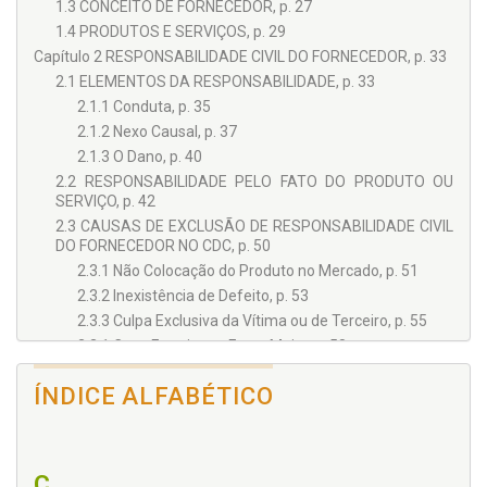
1.3 CONCEITO DE FORNECEDOR, p. 27
1.4 PRODUTOS E SERVIÇOS, p. 29
Capítulo 2 RESPONSABILIDADE CIVIL DO FORNECEDOR, p. 33
2.1 ELEMENTOS DA RESPONSABILIDADE, p. 33
2.1.1 Conduta, p. 35
2.1.2 Nexo Causal, p. 37
2.1.3 O Dano, p. 40
2.2 RESPONSABILIDADE PELO FATO DO PRODUTO OU
SERVIÇO, p. 42
2.3 CAUSAS DE EXCLUSÃO DE RESPONSABILIDADE CIVIL
DO FORNECEDOR NO CDC, p. 50
2.3.1 Não Colocação do Produto no Mercado, p. 51
2.3.2 Inexistência de Defeito, p. 53
2.3.3 Culpa Exclusiva da Vítima ou de Terceiro, p. 55
2.3.1 Caso Fortuito ou Força Maior, p. 58
Capítulo 3 RISCOS DE DESENVOLVIMENTO, p. 61
ÍNDICE ALFABÉTICO
3.1 CONCEITO, p. 61
3.2 CARACTERÍSTICAS DO RISCO DE DESENVOLVIMENTO,
p. 64
3.3 RISCOS DE DESENVOLVIMENTO NO CDC À LUZ DA
C
CONSTITUIÇÃO FEDERAL, p. 69