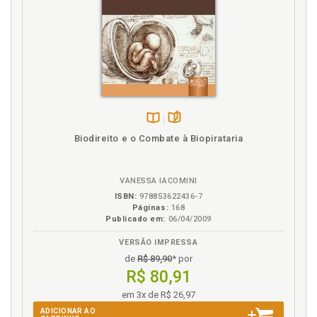
Disponível
páginas
Biodireito e o Combate à Biopirataria
na
B.V.
VANESSA IACOMINI
ISBN:
978853622436-7
Páginas:
168
Publicado em:
06/04/2009
VERSÃO IMPRESSA
de
R$ 89,90
* por
R$ 80,91
em 3x de R$ 26,97
ADICIONAR AO