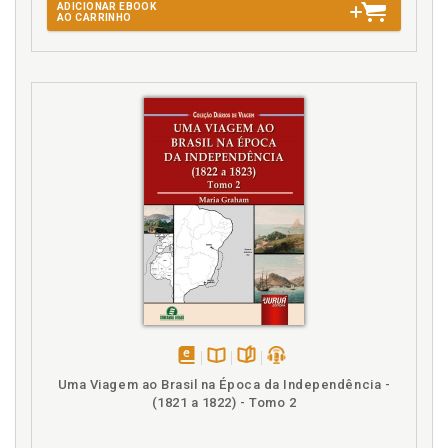
ADICIONAR EBOOK
AO CARRINHO
disponível
Disponível
páginas
podcast
Uma Viagem ao Brasil na Época da Independência -
em
na
(1821 a 1822) - Tomo 2
eBook
B.V.