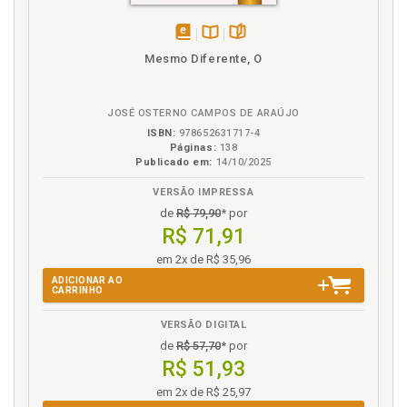
disponível
Disponível
páginas
Mesmo Diferente, O
em
na
eBook
B.V.
JOSÉ OSTERNO CAMPOS DE ARAÚJO
ISBN:
978652631717-4
Páginas:
138
Publicado em:
14/10/2025
VERSÃO IMPRESSA
de
R$ 79,90
* por
R$ 71,91
em 2x de R$ 35,96
ADICIONAR AO
CARRINHO
VERSÃO DIGITAL
de
R$ 57,70
* por
R$ 51,93
em 2x de R$ 25,97