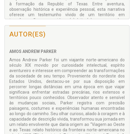
à formação da Republic of Texas. Entre aventura,
observação histórica e experiência pessoal, esta narrativa
oferece um testemunho vívido de um território em
transformação ao convidar o(a) leitor(a) a acompanhar,
passo a passo, uma viagem fascinante pela fronteira norte-
americana do século XIX.
AUTOR(ES)
AMOS ANDREW PARKER
Amos Andrew Parker foi um viajante norte-americano do
século XIX movido por curiosidade intelectual, espírito
aventureiro e interesse em compreender as transformações
da sociedade de seu tempo. Proveniente do nordeste dos
Estados Unidos, destacou-se por sua disposição em
percorrer longas distâncias em uma época em que viajar
significava enfrentar estradas precárias, rios extensos e
territórios pouco conhecidos. Observador atento e sensível
às mudanças sociais, Parker registra com precisão
paisagens, costumes e experiências humanas encontradas
ao longo do caminho. Seu olhar curioso, aliado à coragem e à
capacidade de descrição vívida, transformou sua jornada em
um relato envolvente que daria origem ao “Viagem ao Oeste
e ao Texas: relato histórico da fronteira norte-americana no