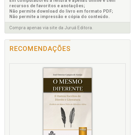
Em computadores a leitura é apenas online e sem
ESBOÇO DA REVOLUÇÃO TEXANA, p. 255
recursos de favoritos e anotações;
Primeira Campanha, p. 255
Não permite download do livro em formato PDF;
Segunda Campanha, p. 279
Não permite a impressão e cópia do conteúdo.
Compra apenas via site da Juruá Editora.
RECOMENDAÇÕES