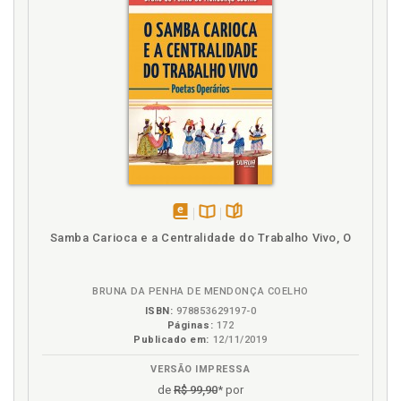
disponível
Disponível
páginas
Samba Carioca e a Centralidade do Trabalho Vivo, O
em
na
eBook
B.V.
BRUNA DA PENHA DE MENDONÇA COELHO
ISBN:
978853629197-0
Páginas:
172
Publicado em:
12/11/2019
VERSÃO IMPRESSA
de
R$ 99,90
* por