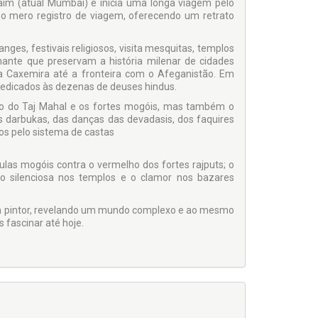
im (atual Mumbai) e inicia uma longa viagem pelo
e o mero registro de viagem, oferecendo um retrato
es, festivais religiosos, visita mesquitas, templos
ante que preservam a história milenar de cidades
da Caxemira até a fronteira com o Afeganistão. Em
dedicados às dezenas de deuses hindus.
plo do Taj Mahal e os fortes mogóis, mas também o
s darbukas, das danças das devadasis, dos faquires
dos pelo sistema de castas
as mogóis contra o vermelho dos fortes rajputs; o
o silenciosa nos templos e o clamor nos bazares
 um pintor, revelando um mundo complexo e ao mesmo
 fascinar até hoje.