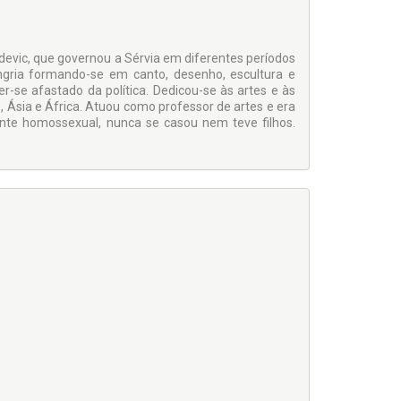
rdevic, que governou a Sérvia em diferentes períodos
ungria formando-se em canto, desenho, escultura e
r-se afastado da política. Dedicou-se às artes e às
o, Ásia e África. Atuou como professor de artes e era
ente homossexual, nunca se casou nem teve filhos.