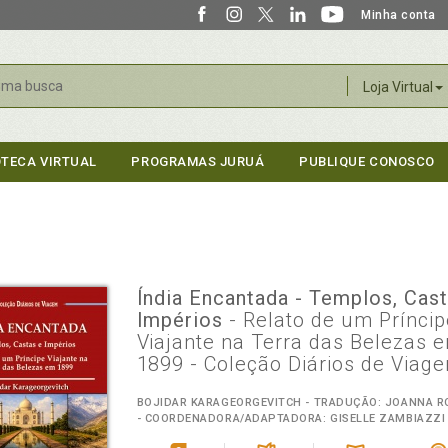
Minha conta
r
Loja Virtual
OTECA VIRTUAL
PROGRAMAS JURUÁ
PUBLIQUE CONOSCO
Índia Encantada - Templos, Cast
Impérios
- Relato de um Prínci
Viajante na Terra das Belezas 
1899 - Coleção Diários de Viag
BOJIDAR KARAGEORGEVITCH - TRADUÇÃO: JOANNA R
- COORDENADORA/ADAPTADORA: GISELLE ZAMBIAZZI