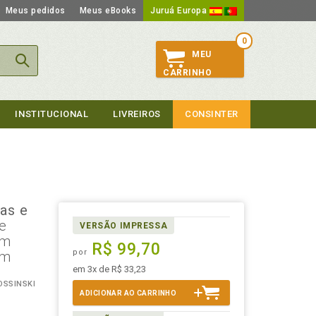
Meus pedidos
Meus eBooks
Juruá Europa
0
MEU
CARRINHO
INSTITUCIONAL
LIVREIROS
CONSINTER
as e
pe
VERSÃO IMPRESSA
em
R$ 99,70
por
em
em 3x de R$ 33,23
OSSINSKI
ADICIONAR AO CARRINHO