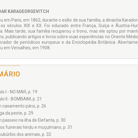
DAR KARAGEORGEVITCH
u em Paris, em 1862, durante o exílio de sua família, a dinastia Karado
 os séculos XIX e XX. Foi educado entre França, Suíça e Áustria-H
ra. Mais tarde, sua família recuperou o trono, mas ele optou por mante
ns, publicando artigos e livros sobre suas experiências no Oriente Médi
orador de periódicos europeus e da Enciclopédia Britânica. Abertam
u em Versalhes, em 1908.
MÁRIO
lo I - NO MAR, p. 19
lo II - BOMBAIM, p. 21
 casamento pársi, p. 26
ga da peste, p. 29
 passeio na ilha de Elefanta, p. 30
tos funerais hindu e muçulmano, p. 31
subúrbio dos animais, p. 32