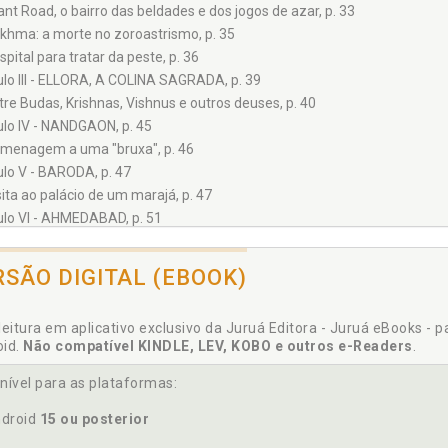
ant Road, o bairro das beldades e dos jogos de azar, p. 33
khma: a morte no zoroastrismo, p. 35
spital para tratar da peste, p. 36
ulo III - ELLORA, A COLINA SAGRADA, p. 39
tre Budas, Krishnas, Vishnus e outros deuses, p. 40
ulo IV - NANDGAON, p. 45
menagem a uma "bruxa", p. 46
ulo V - BARODA, p. 47
sita ao palácio de um marajá, p. 47
ulo VI - AHMEDABAD, p. 51
a típica viagem de trem indiana, p. 53
quitetura jainista e um templo para pombos, p. 54
RSÃO DIGITAL (EBOOK)
mplo muçulmano entre os jainistas, p. 55
lo VII - PALITANA, p. 57
leitura em aplicativo exclusivo da Juruá Editora - Juruá eBooks - 
lácio da realeza, p. 58
oid.
Não compatível KINDLE, LEV, KOBO e outros e-Readers
.
a princesinha de sete anos, p. 59
nfusão entre sacerdotes e soldados, p. 60
nível para as plataformas:
colina dos 5 mil templos, p. 62
droid
15 ou posterior
a joia como lembrancinha, p. 66