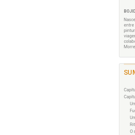
BOJI
Nasce
entre
pintu
viage
colab
Morre
SU
Capítu
Capítu
Um
Fu
Um
Ri
O 