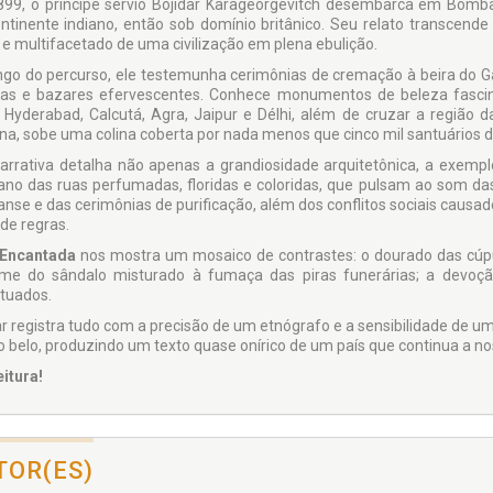
99, o príncipe sérvio Bojidar Karageorgevitch desembarca em Bomba
ntinente indiano, então sob domínio britânico. Seu relato transcend
o e multifacetado de uma civilização em plena ebulição.
ngo do percurso, ele testemunha cerimônias de cremação à beira do Gang
stas e bazares efervescentes. Conhece monumentos de beleza fascin
Hyderabad, Calcutá, Agra, Jaipur e Délhi, além de cruzar a região 
ana, sobe uma colina coberta por nada menos que cinco mil santuários 
arrativa detalha não apenas a grandiosidade arquitetônica, a exem
iano das ruas perfumadas, floridas e coloridas, que pulsam ao som da
anse e das cerimônias de purificação, além dos conflitos sociais causa
de regras.
 Encantada
nos mostra um mosaico de contrastes: o dourado das cúpul
me do sândalo misturado à fumaça das piras funerárias; a devoçã
tuados.
ar registra tudo com a precisão de um etnógrafo e a sensibilidade de
 belo, produzindo um texto quase onírico de um país que continua a nos
eitura!
TOR(ES)