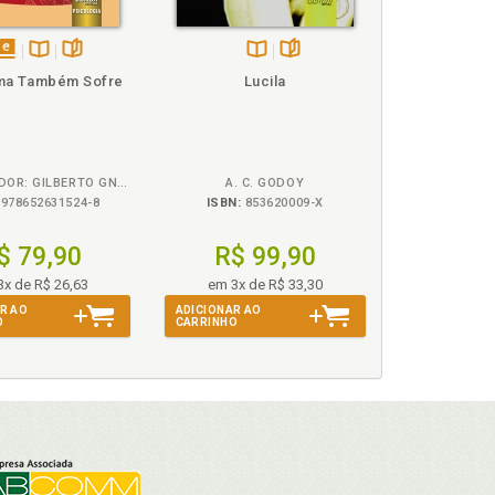
disponível
Disponível
páginas
Disponível
páginas
a Também Sofre
Lucila
em
na
na
eBook
B.V.
B.V.
ORGANIZADOR: GILBERTO GNOATO
A. C. GODOY
978652631524-8
ISBN:
853620009-X
$ 79,90
R$ 99,90
3x de R$ 26,63
em 3x de R$ 33,30
R AO
ADICIONAR AO
O
CARRINHO