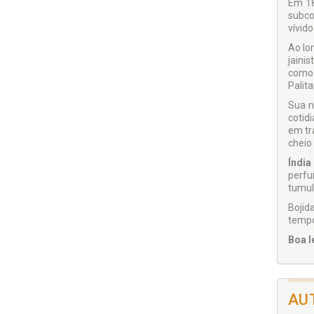
Em 18
subco
vívid
Ao lo
jaini
como 
Palit
Sua n
cotid
em tr
cheio 
Índia
perfu
tumul
Bojid
tempo
Boa l
AU