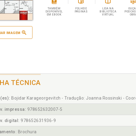
TAMBÉM
FOLHEIE
LEIA NA
OUÇA
DISPONÍVEL
PÁGINAS
BIBLIOTECA
PODCAS
EM EBOOK
VIRTUAL
OBR
IAR IMAGEM
CHA TÉCNICA
(es):
Bojidar Karageorgevitch - Tradução: Joanna Rossinski - Coo
v. impressa:
978652632007-5
v. digital:
978652631936-9
amento:
Brochura