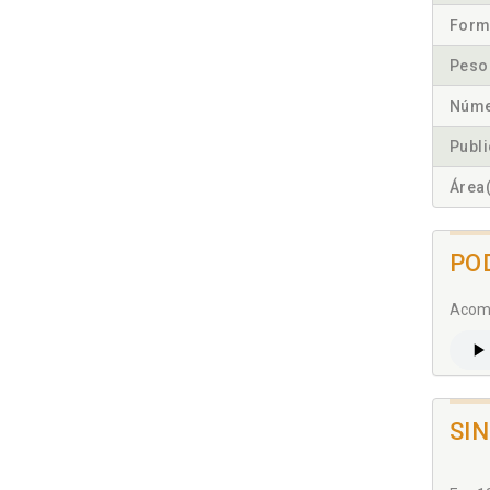
Form
Peso
Núme
Publ
Área(
PO
Acomp
SI