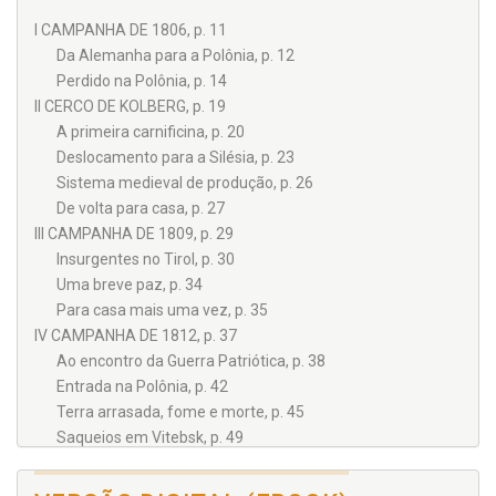
Boa leitura!
I CAMPANHA DE 1806, p. 11
Da Alemanha para a Polônia, p. 12
Perdido na Polônia, p. 14
II CERCO DE KOLBERG, p. 19
A primeira carnificina, p. 20
Deslocamento para a Silésia, p. 23
Sistema medieval de produção, p. 26
De volta para casa, p. 27
III CAMPANHA DE 1809, p. 29
Insurgentes no Tirol, p. 30
Uma breve paz, p. 34
Para casa mais uma vez, p. 35
IV CAMPANHA DE 1812, p. 37
Ao encontro da Guerra Patriótica, p. 38
Entrada na Polônia, p. 42
Terra arrasada, fome e morte, p. 45
Saqueios em Vitebsk, p. 49
V A BATALHA DE SMOLENSK, p. 51
Vitória em batalha, derrota para a fome e o frio, p. 51