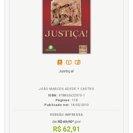
disponível
Disponível
páginas
Justiça!
em
na
eBook
B.V.
JOÃO MARCOS ADEDE Y CASTRO
ISBN:
978853622975-1
Páginas:
118
Publicado em:
14/05/2010
VERSÃO IMPRESSA
de
R$ 69,90
* por
R$ 62,91