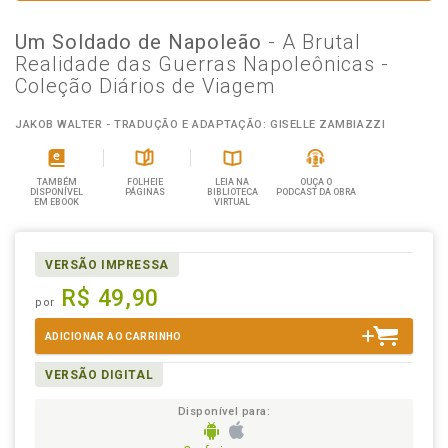
Um Soldado de Napoleão
- A Brutal
Realidade das Guerras Napoleônicas -
Coleção Diários de Viagem
JAKOB WALTER - TRADUÇÃO E ADAPTAÇÃO: GISELLE ZAMBIAZZI
TAMBÉM
FOLHEIE
LEIA NA
OUÇA O
DISPONÍVEL
PÁGINAS
BIBLIOTECA
PODCAST DA OBRA
EM EBOOK
VIRTUAL
VERSÃO IMPRESSA
R$ 49,90
por
ADICIONAR AO CARRINHO
VERSÃO DIGITAL
Disponível para: