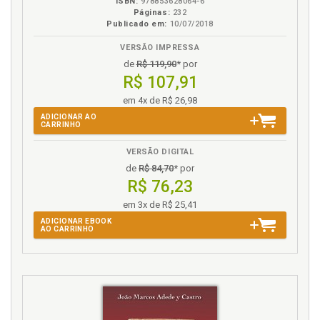
ISBN:
978853628064-6
Páginas:
232
Publicado em:
10/07/2018
VERSÃO IMPRESSA
de
R$ 119,90
* por
R$ 107,91
em 4x de R$ 26,98
ADICIONAR AO
CARRINHO
VERSÃO DIGITAL
de
R$ 84,70
* por
R$ 76,23
em 3x de R$ 25,41
ADICIONAR EBOOK
AO CARRINHO