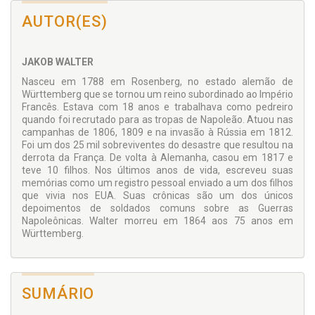
meio do caminho pelo comandante, os soldados são
entregues à própria sorte e se transformam em
AUTOR(ES)
saqueadores cruéis capazes de matar por um punhado de
farinha ou um pedaço de carne em decomposição.
Cidades em chamas, cadáveres por todos os lados, doenças,
JAKOB WALTER
sede, fome e o medo da morte acompanham Jakob Walter
Nasceu em 1788 em Rosenberg, no estado alemão de
durante os 3 mil km que separam Moscou da pequena vila de
Württemberg que se tornou um reino subordinado ao Império
Ellwangen, na Alemanha, a maior parte percorridos a pé.
Francês. Estava com 18 anos e trabalhava como pedreiro
Dos mais de 650 mil enviados para a Campanha na Rússia
quando foi recrutado para as tropas de Napoleão. Atuou nas
em 1812, somente 25 mil voltaram para casa. Jakob Walter
campanhas de 1806, 1809 e na invasão à Rússia em 1812.
foi um dos que quase perderam a vida caminhando sobre 40
Foi um dos 25 mil sobreviventes do desastre que resultou na
centímetros de neve com os pés enrolados em trapos e
derrota da França. De volta à Alemanha, casou em 1817 e
bebendo sangue de cavalo, mas que conseguiu sobreviver.
teve 10 filhos. Nos últimos anos de vida, escreveu suas
memórias como um registro pessoal enviado a um dos filhos
Mais do que um documento histórico,
Um Soldado de
que vivia nos EUA. Suas crônicas são um dos únicos
Napoleão: a brutal realidade das Guerras Napoleônicas
é
depoimentos de soldados comuns sobre as Guerras
também um testemunho que revela até que ponto o homem
Napoleônicas. Walter morreu em 1864 aos 75 anos em
é capaz de chegar, seja em busca de poder, seja pela própria
Württemberg.
sobrevivência.
Com textos de contextualização histórica e a íntegra do
depoimento de Jakob Walter, é uma narrativa chocante e ao
mesmo tempo comovente, oferecendo um vislumbre da
SUMÁRIO
complexidade humana. No caso de Walter, o final é feliz.