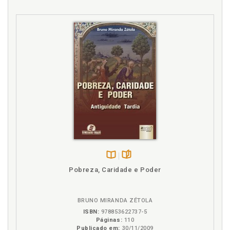
A emoção do reencontro e as consequências da guerra, p.
101
O escárnio como recompensa, p. 104
EPÍLOGO, p. 105
Disponível
páginas
Pobreza, Caridade e Poder
na
B.V.
BRUNO MIRANDA ZÉTOLA
ISBN:
978853622737-5
Páginas:
110
Publicado em:
30/11/2009