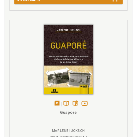
AO CARRINHO
disponível
Disponível
páginas
vídeo
Guaporé
em
na
da
eBook
B.V.
obra
MARLENE IUCKSCH