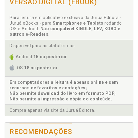
VERSÃO DIGITAL (EBOOK)
Suplícios a caminho de Moscou, p. 54
VI A BATALHA DE BORODINO, p. 57
Para leitura em aplicativo exclusivo da Juruá Editora -
Morte por todos os lados, p. 57
Juruá eBooks - para
Smartphones e Tablets
rodando
Entrada na capital russa, p. 58
iOS e Android.
Não compatível KINDLE, LEV, KOBO e
Retirada desastrosa de Moscou, p. 60
outros e-Readers
.
VII A BATALHA DE MALOYAROSLAVETS, p. 61
Disponível para as plataformas:
De Vale Sagrado a Vale da Morte, p. 62
De soldados a mendigos saqueadores, p. 65
Android
15 ou posterior
Uma nova guerra: a sobrevivência, p. 67
iOS
18 ou posterior
VIII A BATALHA DE KRASNOI, p. 69
Um grande exército de zumbis, p. 69
Em computadores a leitura é apenas online e sem
Fuga desesperada, p. 73
recursos de favoritos e anotações;
IX A BATALHA DE BEREZINA, p. 79
Não permite download do livro em formato PDF;
Armadilha mortal, p. 80
Não permite a impressão e cópia do conteúdo.
Ápice da miséria e abandono do imperador, p. 85
Compra apenas via site da Juruá Editora.
No lugar da glória, a fome, o frio e o terror, p. 89
Cada um por si, p. 92
De herói napoleônico a vagabundo de Moscou, p. 95
RECOMENDAÇÕES
Em território alemão: esperança de chegar em casa, p. 99