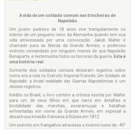
A vida de um soldado comum nas trincheiras de
Napoleão
Um jovem pedreiro de 18 anos vive tranquilamente no
interior de um pequeno reino da Alemanha quando tem sua
vida atravessada por uma convocação. Jakob Walter é
chamado para as fileiras da Grande Armée, o poderoso
exército comandado por ninguém menos do que Napoleão
Bonaparte, e testemunha todos os horrores da guerra.
Esta é
uma história real
.
Somente dois soldados comuns deixaram registros sobre
como era a vida no Exército Imperial Francês.
Um Soldado de
Napoleão: a brutal realidade das Guerras Napoleônicas
é um
desses registros.
Inédito no Brasil, o livro contém a crônica escrita por Walter
para um de seus filhos em que narra em detalhes a
brutalidade das marchas, escaramuças e batalhas
enfrentadas em nome da Grande Armée, em especial a
desastrosa invasão francesa à Rússia em 1812.
Um exército em frangalhos atravessa o inverno russo de -40°
C sem água, comida e roupas adequadas. Abandonados no