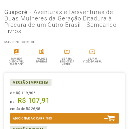
Guaporé
- Aventuras e Desventuras de
Duas Mulheres da Geração Ditadura à
Procura de um Outro Brasil - Semeando
Livros
MARLENE IUCKSCH
TAMBÉM
FOLHEIE
LEIA NA
VEJA O
DISPONÍVEL
PÁGINAS
BIBLIOTECA
VÍDEO DA OBRA
EM EBOOK
VIRTUAL
VERSÃO IMPRESSA
de
R$ 119,90
*
R$ 107,91
por
em 4x de R$ 26,98
ADICIONAR AO CARRINHO