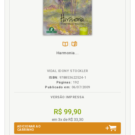
Disponível
páginas
Harmonia...
na
B.V.
VIDAL IDONY STOCKLER
ISBN:
978853622524-1
Páginas:
192
Publicado em:
06/07/2009
VERSÃO IMPRESSA
R$ 99,90
em 3x de R$ 33,30
ADICIONAR AO
CARRINHO