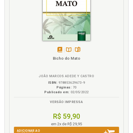
disponível
Disponível
páginas
Bicho do Mato
em
na
eBook
B.V.
JOÃO MARCOS ADEDE Y CASTRO
ISBN:
978853629673-9
Páginas:
70
Publicado em:
02/05/2022
VERSÃO IMPRESSA
R$ 59,90
em 2x de R$ 29,95
ADICIONAR AO