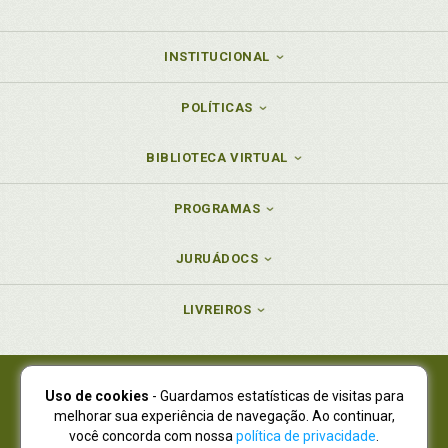
INSTITUCIONAL
POLÍTICAS
BIBLIOTECA VIRTUAL
PROGRAMAS
JURUÁDOCS
LIVREIROS
Uso de cookies
- Guardamos estatísticas de visitas para
Juruá Editora Ltda., CNPJ 77.535.508/0001-19
melhorar sua experiência de navegação. Ao continuar,
Juruá Informática Ltda., CNPJ 01.701.561/0001-80
você concorda com nossa
política de privacidade
.
NOVO ENDEREÇO:
R. Flávio Dallegrave, 7665, São Lourenço |