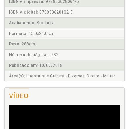
ISBN v. impressa:
978853628064-6
ISBN v. digital:
978853628102-5
Acabamento:
Brochura
Formato:
15,0x21,0 cm
Peso:
288grs.
Número de páginas:
232
Publicado em:
10/07/2018
Área(s):
Literatura e Cultura - Diversos; Direito - Militar
VÍDEO