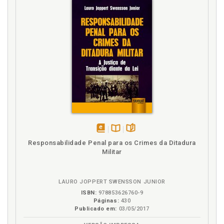
disponível
Disponível
páginas
Responsabilidade Penal para os Crimes da Ditadura
em
na
Militar
eBook
B.V.
LAURO JOPPERT SWENSSON JUNIOR
ISBN:
978853626760-9
Páginas:
430
Publicado em:
03/05/2017