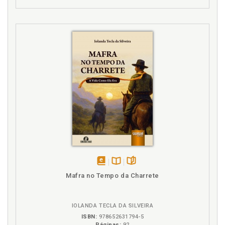
disponível
Disponível
páginas
Mafra no Tempo da Charrete
em
na
eBook
B.V.
IOLANDA TECLA DA SILVEIRA
ISBN:
978652631794-5
Páginas:
92