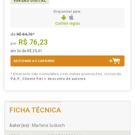
VERSÃO DIGITAL
Disponível para:
Conferir regras
de
R$ 84,70
*
R$ 76,23
por
em 3x de R$ 25,41
ADICIONAR AO CARRINHO
* Desconto não cumulativo com outras promoções, incluindo
P.A.P.
,
Cliente Fiel
e
desconto de autores
FICHA TÉCNICA
Autor(es):
Marlene Iucksch