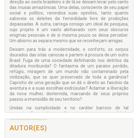
direção ao oeste brasileiro e de lá se deixam levar pelo canto
das musas amazônicas. Uma delas, consciente de seu papel
social e político, reivindica suas opiniões, tanto quanto
saboreia os deleites da feminilidade livre de proibições
depassadas. A outra, carrega consigo um ideal de pesquisa,
cujo projeto é um vasto alinhavado com seus obscuros
enigmas pessoais e de si mesma pouco se deixa perceber.
Um abismo as separa mesmo que se reconheçam amigas.
Deixam para trás a modernidade, o conforto, os corpos
dourados das orlas cariocas e partem à procura de um outro
Brasil. Fuga de uma sociedade definhando nos detritos da
ditadura moribunda? O fantasma de um paraíso perdido,
refúgio, miragem de um mundo não contaminado pela
civilização, que se quer preservado de toda a ganância?
Capricho de uma geração que se dá o direito ao fascínio da
aventura e a suas escolhas esdrúxulas? Aclamar a liberação
da nova mulher, destemida, marcando de seus próprios
passos a imensidão de seu território?
Unidas na cumplicidade e no caráter barroco de tal
peregrinação, as duas mulheres se lançam na realidade
viscosa e selvagem do convite lançado pelos lugares e
personagens desconhecidos. Ambiguamente fascinadas e
AUTOR(ES)
temerárias elas vão até o final. Cada uma à sua maneira, elas
deverão reconhecer suas próprias escolhas e assumir suas