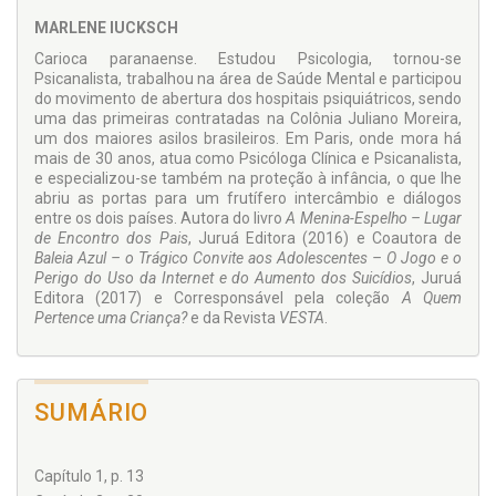
contradições. Não sem consequências.
MARLENE IUCKSCH
Marlene Iucksch
Carioca paranaense. Estudou Psicologia, tornou-se
Psicanalista, trabalhou na área de Saúde Mental e participou
do movimento de abertura dos hospitais psiquiátricos, sendo
uma das primeiras contratadas na Colônia Juliano Moreira,
um dos maiores asilos brasileiros. Em Paris, onde mora há
mais de 30 anos, atua como Psicóloga Clínica e Psicanalista,
e especializou-se também na proteção à infância, o que lhe
abriu as portas para um frutífero intercâmbio e diálogos
entre os dois países. Autora do livro
A Menina-Espelho – Lugar
de Encontro dos Pais
, Juruá Editora (2016) e Coautora de
Baleia Azul – o Trágico Convite aos Adolescentes – O Jogo e o
Perigo do Uso da Internet e do Aumento dos Suicídios
, Juruá
Editora (2017) e Corresponsável pela coleção
A Quem
Pertence uma Criança?
e da Revista
VESTA
.
SUMÁRIO
Capítulo 1, p. 13