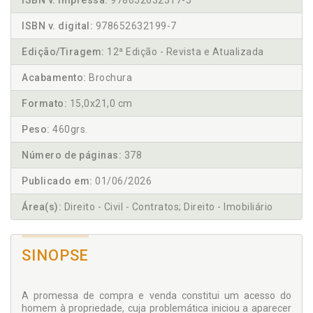
ISBN v. impressa:
978652632317-5
ISBN v. digital:
978652632199-7
Edição/Tiragem:
12ª Edição - Revista e Atualizada
Acabamento:
Brochura
Formato:
15,0x21,0 cm
Peso:
460grs.
Número de páginas:
378
Publicado em:
01/06/2026
Área(s):
Direito - Civil - Contratos; Direito - Imobiliário
SINOPSE
A promessa de compra e venda constitui um acesso do
homem à propriedade, cuja problemática iniciou a aparecer