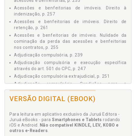
acessões e benfeitorias, p. 255
LOTEADOR/EMPREENDEDOR, p. 47
3.2 CONDIÇÕES PARA O LOTEAMENTO, p. 51
Acessões e benfeitorias de imóveis. Direito à
indenização, p. 257
3.3 REQUISITOS URBANÍSTICOS, p. 53
Acessões e benfeitorias de imóveis. Direito de
3.4 PROJETO DO LOTEAMENTO, p. 62
retenção, p. 261
3.4.1 Fase Preliminar, p. 62
Acessões e benfeitorias de imóveis. Nulidade da
3.4.2 Fase do Projeto Definitivo, p. 64
cominação da perda das acessões e benfeitorias
3.5 APROVAÇÃO DO PROJETO, p. 66
nos contratos, p. 255
3.6 LOTEAMENTOS FECHADOS, p. 71
Adjudicação compulsória, p. 239
3.6.1 Distinção entre Loteamentos Fechados e
Condomínios Fechados, p. 71
Adjudicação compulsória e execução específica
através do art. 501 do CPC, p. 247
3.6.2 Aplicações Práticas dos Condomínios aos
Loteamentos Fechados, p. 75
Adjudicação compulsória extrajudicial, p. 251
3.7 COBRANÇA DE CONTRIBUIÇÃO VINCULADA À
Adjudicação compulsória. Condições para a
PRESTAÇÃO DE SERVIÇOS DE MANUTENÇÃO PELA
propositura da ação, necessidade ou não do registro
ADMINISTRADORA DO LOTEAMENTO, p. 76
do contrato e extensão do direito aos cessionários,
VERSÃO DIGITAL (EBOOK)
4 DESMEMBRAMENTO E DESDOBRE DE ÁREA, p. 83
p. 241
4.1 DESMEMBRAMENTO E O DEC.-LEI 58/1937, p. 83
Adjudicação compulsória. Fundamentos da
4.2 LOTEAMENTO E DESMEMBRAMENTO. DEFINIÇÕES E
Para leitura em aplicativo exclusivo da Juruá Editora -
adjudicação compulsória, p. 239
DISTINÇÕES, p. 83
Juruá eBooks - para
Smartphones e Tablets
rodando
Adjudicação compulsória. Possibilidade de qualquer
iOS e Android.
Não compatível KINDLE, LEV, KOBO e
4.3 O PROCESSO DO DESMEMBRAMENTO, p. 86
ação ou defesa, mesmo sem o registro do contrato,
outros e-Readers
.
4.3.1 Aspectos Conceituais, p. 86
p. 252