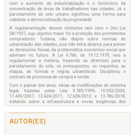
com o aumento da industrialização e o fenômeno da
concentração de levas de trabalhadores nas cidades. Já o
parcelamento do solo urbano significou uma forma para
viabilizar a democratização da propriedade.
A regulamentação desses institutos veio com o Dec.-Lei
58/1937, cujo objetivo maior foi a proteção dos promitentes
compradores. Todavia, não dispôs sobre normas de
urbanização das cidades, pois não tinha alcance para prever
as dimensões físicas da problemática econômico-social que
adviriam no futuro. A Lei 6.766, de 19.12.1979, veio a
regulamentar a matéria, trazendo as diretrizes para o
parcelamento do solo, os pressupostos, os requisitos, as
etapas, as formas e regras urbanísticas. Disciplinou o
contrato de promessa de compra e venda.
Com o passar dos anos, várias as modificações do sistema
legal, trazidas pelas Leis 9.785/1999, 10.932/2004,
11.445/2007, 12.424/2011, 12.608/2012 e 13.786/2018,
tratando sobre a infraestrutura e novas exigências dos
loteamentos e parcelamento, dentre outras matérias, sobre
a resolução dos contratos e restituição de valores pagos.
AUTOR(ES)
A presente edição atualizou, além da legislação, as
manifestações da doutrina e dos pretórios.