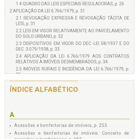
1.4 QUADRO DAS LEIS ESPECIAIS REGULADORAS, p. 26
2 APLICAÇÃO DA LEI 6.766/1979, p. 31
2.1 REVOGAÇÃO EXPRESSA E REVOGAÇÃO TÁCITA DE
LEIS, p. 31
2.2 LEIS EM VIGOR RELATIVAMENTE AO PARCELAMENTO
DO SOLO URBANO, p. 32
2.3 DISPOSITIVOS EM VIGOR DO DEC.-LEI 58/1937 E DO
DEC. 3.079/1938, p. 33
2.4 APLICAÇÃO DA LEI 6.766/1979 AOS CONTRATOS
RELATIVOS A IMÓVEIS DESMEMBRADOS, p. 34
2.5 IMÓVEIS RURAIS E INCIDÊNCIA DA LEI 6.766/1979, p.
35
2.6 APLICAÇÃO DA LEI NO ESPAÇO, p. 41
ÍNDICE ALFABÉTICO
2.7 COMPETÊNCIA DOS ESTADOS E MUNICÍPIOS PARA
LEGISLAREM COMPLEMENTARMENTE, p. 42
2.8 DESMEMBRAMENTOS NÃO SUJEITOS AO
PROCEDIMENTO DA LEI 6.766/1979, p. 42
A
2.9 LOTEAMENTOS IMPLANTADOS ATRAVÉS DE
DOAÇÕES E OUTRAS FORMAS DE ALIENAÇÕES, p. 44
Acessões e benfeitorias de imóveis, p. 255
3 LOTEAMENTO, p. 47
Acessões e benfeitorias de imóveis. Conceito de
3.1 DEFINIÇÃO DE LOTEAMENTO, LOTE E DE